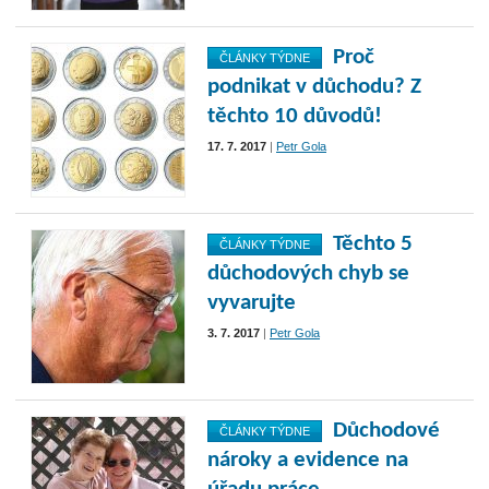
Proč
ČLÁNKY TÝDNE
podnikat v důchodu? Z
těchto 10 důvodů!
17. 7. 2017
|
Petr Gola
Těchto 5
ČLÁNKY TÝDNE
důchodových chyb se
vyvarujte
3. 7. 2017
|
Petr Gola
Důchodové
ČLÁNKY TÝDNE
nároky a evidence na