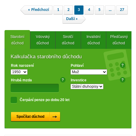
« Předchozí
1
2
3
4
5
…
27
Další »
Starobní
Vdovský
Sirotčí
Invalidní
Předčasný
důchod
důchod
důchod
důchod
důchod
Kalkulačka starobního důchodu
?
Rok narození
Pohlaví
?
?
Hrubá mzda
Investice
Čerpání penze po dobu 20 let