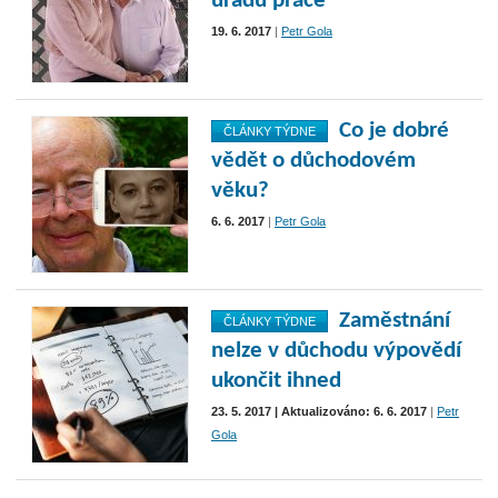
úřadu práce
19. 6. 2017
|
Petr Gola
Co je dobré
ČLÁNKY TÝDNE
vědět o důchodovém
věku?
6. 6. 2017
|
Petr Gola
Zaměstnání
ČLÁNKY TÝDNE
nelze v důchodu výpovědí
ukončit ihned
23. 5. 2017 | Aktualizováno: 6. 6. 2017
|
Petr
Gola