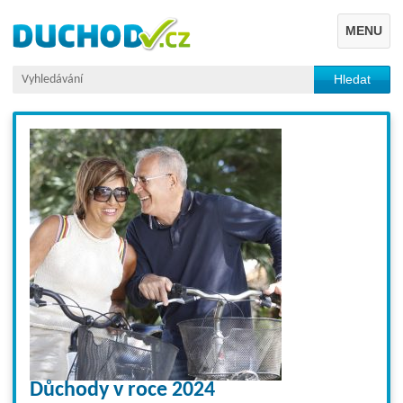
MENU
hod
 –
Důchody v roce 2024
od