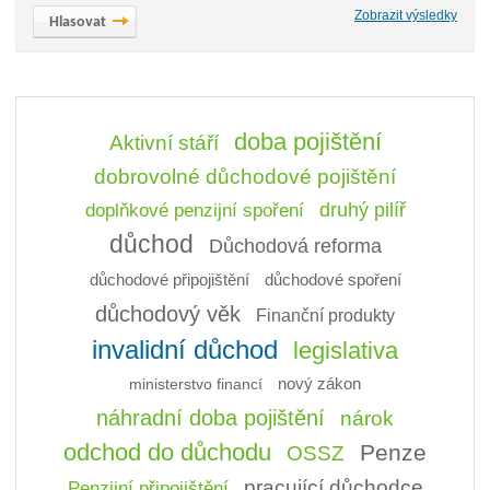
Zobrazit výsledky
doba pojištění
Aktivní stáří
dobrovolné důchodové pojištění
doplňkové penzijní spoření
druhý pilíř
důchod
Důchodová reforma
důchodové připojištění
důchodové spoření
důchodový věk
Finanční produkty
invalidní důchod
legislativa
ministerstvo financí
nový zákon
náhradní doba pojištění
nárok
odchod do důchodu
Penze
OSSZ
pracující důchodce
Penzijní připojištění