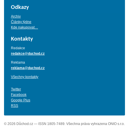
Odkazy
Archiv
Články týdne
Kde nakupovat…
Kontakty
Redakce
redakce@duchod.cz
Reklama
reklama@duchod.cz
Všechny kontakty
Twitter
Facebook
Google Plus
RSS
© 2026 Důchod.cz — ISSN 1805-7489. Všechna práva vyhrazena ONIO s.r.o.