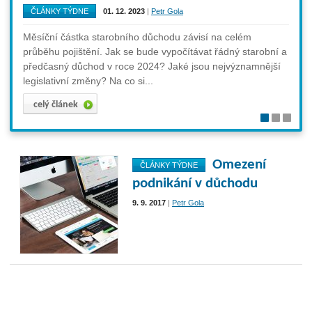
důc
ČLÁNKY TÝDNE
01. 12. 2023
|
Petr Gola
ČLÁ
Měsíční částka starobního důchodu závisí na celém
měny
průběhu pojištění. Jak se bude vypočítávat řádný starobní a
Odch
předčasný důchod v roce 2024? Jaké jsou nejvýznamnější
a ter
legislativní změny? Na co si...
cel
celý článek
Omezení
ČLÁNKY TÝDNE
podnikání v důchodu
9. 9. 2017
|
Petr Gola