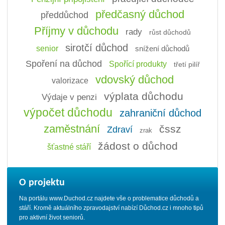
předčasný důchod
předdůchod
Příjmy v důchodu
rady
růst důchodů
sirotčí důchod
senior
snížení důchodů
Spoření na důchod
Spořící produkty
třetí pilíř
vdovský důchod
valorizace
výplata důchodu
Výdaje v penzi
výpočet důchodu
zahraniční důchod
zaměstnání
čssz
Zdraví
zrak
žádost o důchod
šťastné stáří
O projektu
Na portálu www.Duchod.cz najdete vše o problematice důchodů a
stáří. Kromě aktuálního zpravodajství nabízí Důchod.cz i mnoho tipů
pro aktivní život seniorů.