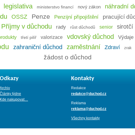
legislativa
náhradní do
ministerstvo financí
nový zákon
odu
Penze
OSSZ
pracující d
Penzijní připojištění
Příjmy v důchodu
sirotč
rady
senior
růst důchodů
vdovský důchod
Výdaje 
produkty
valorizace
třetí pilíř
odu
zaměstnání
zahraniční důchod
Zdraví
zrak
žádost o důchod
Odkazy
Kontakty
Archiv
Redakce
Články týdne
redakce@duchod.cz
Kde nakupovat…
Reklama
reklama@duchod.cz
Všechny kontakty