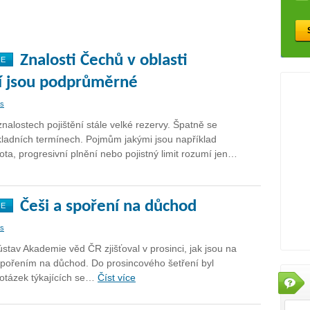
Znalosti Čechů v oblasti
NE
ní jsou podprůměrné
as
znalostech pojištění stále velké rezervy. Špatně se
ákladních termínech. Pojmům jakými jsou například
ota, progresivní plnění nebo pojistný limit rozumí jen…
Češi a spoření na důchod
NE
as
ústav Akademie věd ČR zjišťoval v prosinci, jak jsou na
spořením na důchod. Do prosincového šetření byl
 otázek týkajících se…
Číst více