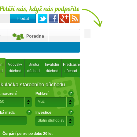
y
Poradna
ní
Vdovský
Sirotčí
Invalidní
Předčasný
od
důchod
důchod
důchod
důchod
lkulačka starobního důchodu
?
 narození
Pohlaví
50
Muž
?
?
bá mzda
Investice
Státní dluhopisy
Čerpání penze po dobu 20 let