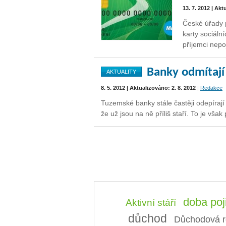
13. 7. 2012 | Akt
České úřady 
karty sociální
příjemci nep
Banky odmítají
AKTUALITY
8. 5. 2012 | Aktualizováno: 2. 8. 2012
|
Redakce
Tuzemské banky stále častěji odepíra
že už jsou na ně příliš staří. To je 
doba poj
Aktivní stáří
důchod
Důchodová r