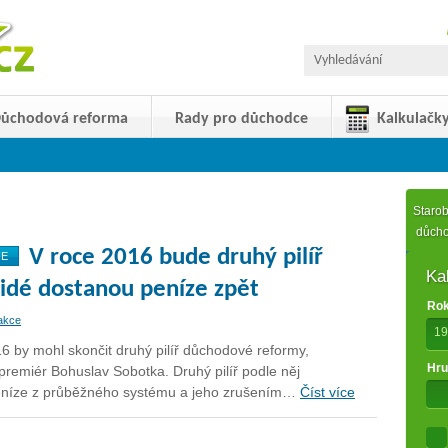
ůchodová reforma
Rady pro důchodce
Kalkulačk
Starob
důch
V roce 2016 bude druhý pilíř
NE
Ka
lidé dostanou peníze zpět
Rok
akce
19
6 by mohl skončit druhý pilíř důchodové reformy,
Hru
premiér Bohuslav Sobotka. Druhý pilíř podle něj
níze z průběžného systému a jeho zrušením…
Číst více