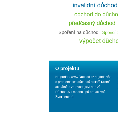
invalidní důchod
odchod do důch
předčasný důchod
Spoření na důchod
Spořící 
výpočet důch
O projektu
Na portálu www.Duchod.cz najdete vše
o problematice důchodů a stáří. Kromě
aktuálního zpravodajství nabízí
Důchod.cz i mnoho tipů pro aktivní
život seniorů.