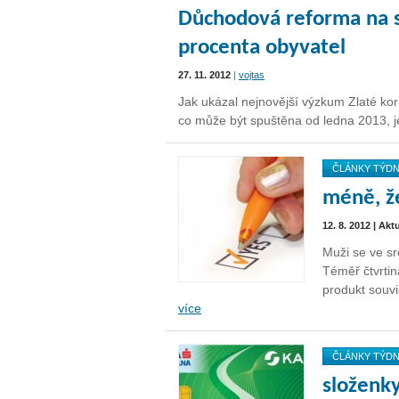
Důchodová reforma na s
procenta obyvatel
27. 11. 2012
|
vojtas
Jak ukázal nejnovější výzkum Zlaté korun
co může být spuštěna od ledna 2013, 
ČLÁNKY TÝD
méně, že
12. 8. 2012 | Akt
Muži se ve s
Téměř čtvrtin
produkt souv
více
ČLÁNKY TÝD
složenky