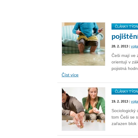
ČLÁNKY TÝD
pojiště
28. 2. 2013
|
vojt
Češi mají ve 
orientují v z
pojistná hodn
Číst více
ČLÁNKY TÝD
19. 2. 2013
|
vojt
Sociologický 
tom Češi se 
zařazen blok