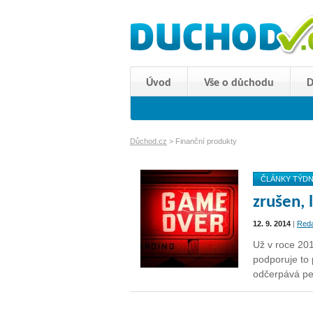
Úvod
Vše o důchodu
D
Důchod.cz
>
Finanční produkty
ČLÁNKY TÝD
zrušen, 
12. 9. 2014
|
Red
Už v roce 201
podporuje to 
odčerpává pe