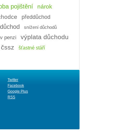
ba pojištění
nárok
ůchodce
předdůchod
í důchod
snížení důchodů
výplata důchodu
v penzi
čssz
šťastné stáří
Twitter
Facebook
Google Plus
RSS