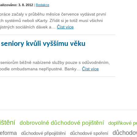
ualizováno: 3. 8. 2012
|
Redakce
práce začaly v průběhu měsíce července vydávat první
ch systémů neboli sKarty. Zřídit si je totiž musí všichni
ojistných sociálních dávek a…
Číst více
 seniory kvůli vyššímu věku
jí seniorům běžně nabízené služby pouze s odůvodněním,
však podle ombudsmana nepřípustné. Banky…
Číst více
ištění
dobrovolné důchodové pojištění
doplňkové pe
důchodo
eforma
důchodové připojištění
důchodové spoření