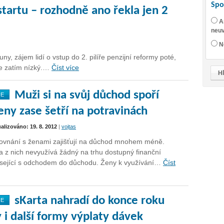
Spo
tartu – rozhodně ano řekla jen 2
A
neuv
N
y, zájem lidí o vstup do 2. pilíře penzijní reformy poté,
je zatím nízký.…
Číst více
Muži si na svůj důchod spoří
NE
ny zase šetří na potravinách
ualizováno: 19. 8. 2012
|
vojtas
rovnání s ženami zajišťují na důchod mnohem méně.
a z nich nevyužívá žádný na trhu dostupný finanční
isející s odchodem do důchodu. Ženy k využívání…
Číst
sKarta nahradí do konce roku
NE
 i další formy výplaty dávek