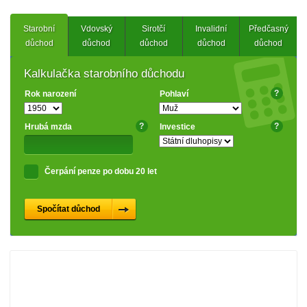
Starobní
Vdovský
Sirotčí
Invalidní
Předčasný
důchod
důchod
důchod
důchod
důchod
Kalkulačka starobního důchodu
?
Rok narození
Pohlaví
?
?
Hrubá mzda
Investice
Čerpání penze po dobu 20 let