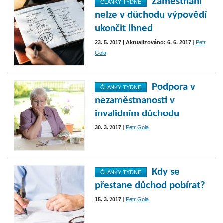
Zaměstnání
ČLÁNKY TÝDNE
nelze v důchodu výpovědí
ukončit ihned
23. 5. 2017 | Aktualizováno: 6. 6. 2017
|
Petr
Gola
Podpora v
ČLÁNKY TÝDNE
nezaměstnanosti v
invalidním důchodu
30. 3. 2017
|
Petr Gola
Kdy se
ČLÁNKY TÝDNE
přestane důchod pobírat?
15. 3. 2017
|
Petr Gola