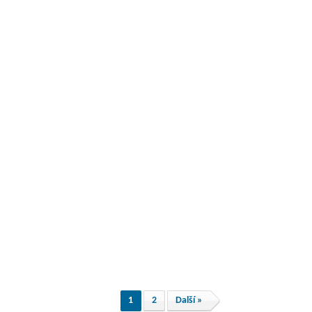
1
2
Další »