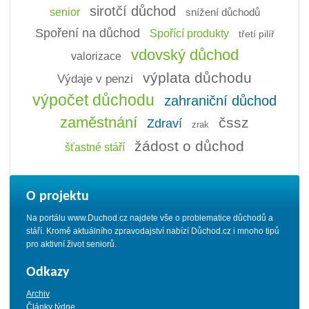
sirotčí důchod
senior
snížení důchodů
Spoření na důchod
Spořící produkty
třetí pilíř
vdovský důchod
valorizace
výplata důchodu
Výdaje v penzi
výpočet důchodu
zahraniční důchod
zaměstnání
čssz
Zdraví
zrak
žádost o důchod
šťastné stáří
O projektu
Na portálu www.Duchod.cz najdete vše o problematice důchodů a
stáří. Kromě aktuálního zpravodajství nabízí Důchod.cz i mnoho tipů
pro aktivní život seniorů.
Odkazy
Archiv
Články týdne