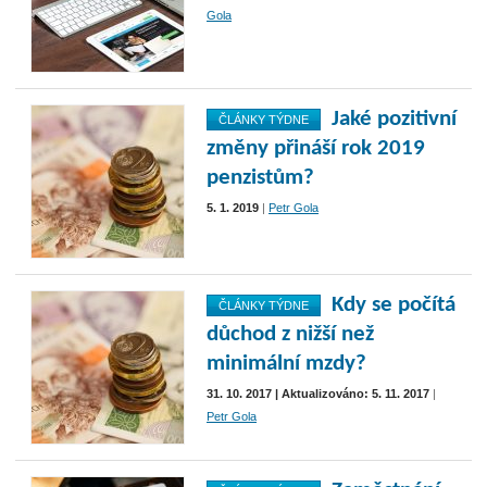
Gola
Jaké pozitivní
ČLÁNKY TÝDNE
změny přináší rok 2019
penzistům?
5. 1. 2019
|
Petr Gola
Kdy se počítá
ČLÁNKY TÝDNE
důchod z nižší než
minimální mzdy?
31. 10. 2017 | Aktualizováno: 5. 11. 2017
|
Petr Gola