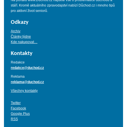
Na portálu www.Duchod.cz najdete vše o problematice důchodů a
stáří. Kromě aktuálního zpravodajství nabízí Důchod.cz i mnoho tipů
pro aktivní život seniorů.
Odkazy
Archiv
Články týdne
Kde nakupovat…
Kontakty
Redakce
redakce@duchod.cz
Reklama
reklama@duchod.cz
Všechny kontakty
Twitter
Facebook
Google Plus
RSS