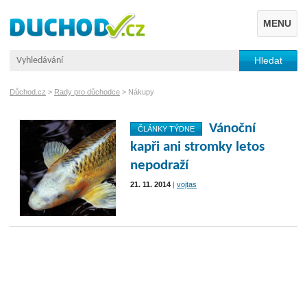
MENU
Důchod.cz
>
Rady pro důchodce
>
Nákupy
Vánoční
ČLÁNKY TÝDNE
kapři ani stromky letos
nepodraží
21. 11. 2014
|
vojtas