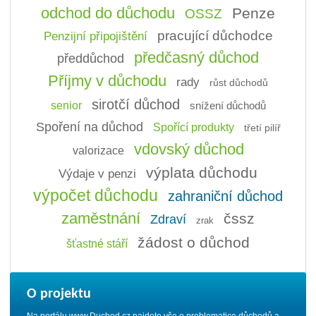
odchod do důchodu
Penze
OSSZ
pracující důchodce
Penzijní připojištění
předčasný důchod
předdůchod
Příjmy v důchodu
rady
růst důchodů
sirotčí důchod
senior
snížení důchodů
Spoření na důchod
Spořící produkty
třetí pilíř
vdovský důchod
valorizace
výplata důchodu
Výdaje v penzi
výpočet důchodu
zahraniční důchod
zaměstnání
čssz
Zdraví
zrak
žádost o důchod
šťastné stáří
O projektu