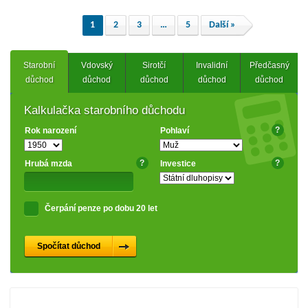
1
2
3
…
5
Další »
Starobní
Vdovský
Sirotčí
Invalidní
Předčasný
důchod
důchod
důchod
důchod
důchod
Kalkulačka starobního důchodu
?
Rok narození
Pohlaví
?
?
Hrubá mzda
Investice
Čerpání penze po dobu 20 let