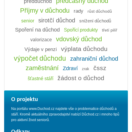
předčasný důchod
předdůchod
Příjmy v důchodu
rady
růst důchodů
sirotčí důchod
senior
snížení důchodů
Spoření na důchod
Spořící produkty
třetí pilíř
vdovský důchod
valorizace
výplata důchodu
Výdaje v penzi
výpočet důchodu
zahraniční důchod
zaměstnání
čssz
Zdraví
zrak
žádost o důchod
šťastné stáří
O projektu
Na portálu www.Duchod.cz najdete vše o problematice důchodů a
stáří. Kromě aktuálního zpravodajství nabízí Důchod.cz i mnoho tipů
pro aktivní život seniorů.