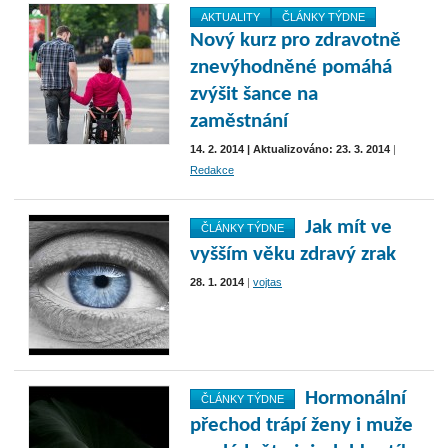
AKTUALITY
ČLÁNKY TÝDNE
Nový kurz pro zdravotně
znevýhodněné pomáhá
zvýšit šance na
zaměstnání
14. 2. 2014 | Aktualizováno: 23. 3. 2014
|
Redakce
Jak mít ve
ČLÁNKY TÝDNE
vyšším věku zdravý zrak
28. 1. 2014
|
vojtas
Hormonální
ČLÁNKY TÝDNE
přechod trápí ženy i muže