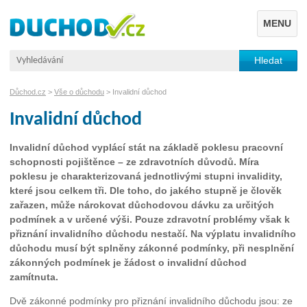
MENU
Důchod.cz
>
Vše o důchodu
> Invalidní důchod
Invalidní důchod
Invalidní důchod vyplácí stát na základě poklesu pracovní
schopnosti pojištěnce – ze zdravotních důvodů. Míra
poklesu je charakterizovaná jednotlivými stupni invalidity,
které jsou celkem tři. Dle toho, do jakého stupně je člověk
zařazen, může nárokovat důchodovou dávku za určitých
podmínek a v určené výši. Pouze zdravotní problémy však k
přiznání invalidního důchodu nestačí. Na výplatu invalidního
důchodu musí být splněny zákonné podmínky, při nesplnění
zákonných podmínek je žádost o invalidní důchod
zamítnuta.
Dvě zákonné podmínky pro přiznání invalidního důchodu jsou: ze