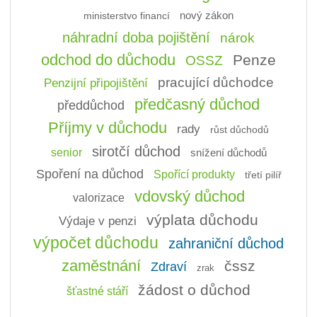
ministerstvo financí
nový zákon
náhradní doba pojištění
nárok
odchod do důchodu
Penze
OSSZ
pracující důchodce
Penzijní připojištění
předčasný důchod
předdůchod
Příjmy v důchodu
rady
růst důchodů
sirotčí důchod
senior
snížení důchodů
Spoření na důchod
Spořící produkty
třetí pilíř
vdovský důchod
valorizace
výplata důchodu
Výdaje v penzi
výpočet důchodu
zahraniční důchod
zaměstnání
čssz
Zdraví
zrak
žádost o důchod
šťastné stáří