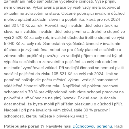
zaměstnání nebo samostatné výdělečné činnosti. Výše příjmu
není omezena. Vykonávaná práce by však vždy měla odpovídat
aktuálnímu zdravotnímu stavu. Občané pobírající invalidní důchod
mohou uplatnit základní slevu na poplatníka, která pro rok 2024
činí 30 840 Kč za rok. Rovněž mají invalidní důchodci nárok na
slevu na invaliditu, invalidní důchodci prvního a druhého stupně ve
výši 2 520 Kč za celý rok, invalidní důchodci třetího stupně ve výši
5 040 Kč za celý rok. Samostatná výdělečná činnost v invalidním
důchodu je zvýhodněna, neboť se pro účely placení sociálního a
zdravotního pojištění považuje za vedlejší příjem a nemusí být při
výpočtu sociálního a zdravotního pojištění za celý rok dodržen
minimální vyměřovací základ. Při vedlejší činnosti se nemusí platit
sociální pojištění do zisku 105 521 Kč za celý rok 2024, limit se
poměrně snižuje dle počtu měsíců výkonu vedlejší samostatné
výdělečné činnosti během roku. Například při poklesu pracovní
schopnosti o 70 % pravděpodobně nebudete schopni pracovat na
poloviční a už vůbec ne na plný úvazek. Pokud ano, je docela
dost možné, že byste mohli při příštím přezkumu o důchod i přijít.
Naopak i při plné invaliditě vám zbývá stále 30 % pracovní
schopnosti, kterou můžete k přivýdělku využít.
Potřebujete poradit?
Navštivte naší
Důchodovou poradnu
. Rádi