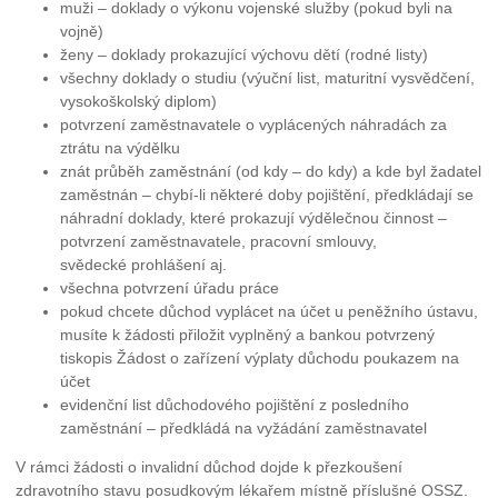
muži – doklady o výkonu vojenské služby (pokud byli na
vojně)
ženy – doklady prokazující výchovu dětí (rodné listy)
všechny doklady o studiu (výuční list, maturitní vysvědčení,
vysokoškolský diplom)
potvrzení zaměstnavatele o vyplácených náhradách za
ztrátu na výdělku
znát průběh zaměstnání (od kdy – do kdy) a kde byl žadatel
zaměstnán – chybí-li některé doby pojištění, předkládají se
náhradní doklady, které prokazují výdělečnou činnost –
potvrzení zaměstnavatele, pracovní smlouvy,
svědecké prohlášení aj.
všechna potvrzení úřadu práce
pokud chcete důchod vyplácet na účet u peněžního ústavu,
musíte k žádosti přiložit vyplněný a bankou potvrzený
tiskopis Žádost o zařízení výplaty důchodu poukazem na
účet
evidenční list důchodového pojištění z posledního
zaměstnání – předkládá na vyžádání zaměstnavatel
V rámci žádosti o invalidní důchod dojde k přezkoušení
zdravotního stavu posudkovým lékařem místně příslušné OSSZ.