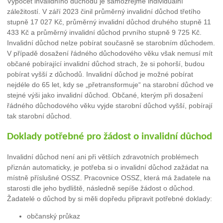
Výpočet invalidního důchodu je samozřejmě individuální
záležitostí. V září 2023 činil průměrný invalidní důchod třetího
stupně 17 027 Kč, průměrný invalidní důchod druhého stupně 11
433 Kč a průměrný invalidní důchod prvního stupně 9 725 Kč.
Invalidní důchod nelze pobírat současně se starobním důchodem.
V případě dosažení řádného důchodového věku však nemusí mít
občané pobírající invalidní důchod strach, že si pohorší, budou
pobírat vyšší z důchodů. Invalidní důchod je možné pobírat
nejdéle do 65 let, kdy se „přetransformuje“ na starobní důchod ve
stejné výši jako invalidní důchod. Občané, kterým při dosažení
řádného důchodového věku vyjde starobní důchod vyšší, pobírají
tak starobní důchod.
Doklady potřebné pro žádost o invalidní důchod
Invalidní důchod není ani při větších zdravotních problémech
přiznán automaticky, je potřeba si o invalidní důchod zažádat na
místně příslušné OSSZ. Pracovnice OSSZ, která má žadatele na
starosti dle jeho bydliště, následně sepíše žádost o důchod.
Žadatelé o důchod by si měli dopředu připravit potřebné doklady:
občanský průkaz