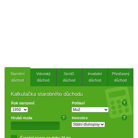
Starobní
Vdovský
Sirotčí
Invalidní
Předčasný
důchod
důchod
důchod
důchod
důchod
Kalkulačka starobního důchodu
?
Rok narození
Pohlaví
?
?
Hrubá mzda
Investice
Čerpání penze po dobu 20 let