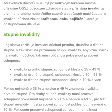
zdravotních důvodů musí být posudkovým lékařem místně
příslušné OSSZ posouzen zdravotní stav a
přiznána invalidita
prvního, druhého nebo třetího stupně a současně musí žadatel o
invalidní důchod získat
potřebnou dobu pojištění
, která je
odstupňována dle věku.
Stupně invalidity
Legislativa rozlišuje invalidní důchod prvního, druhého a třetího
stupně, v závislosti na přiznaném stupni invalidity. Aby vznikl nárok
na invalidní důchod, tak musí občanovi poklesnout pracovní
schopnost.
invalidita prvního stupně: schopnost klesla o 35 – 49 %
invalidita druhého stupně: schopnost klesla o 50 – 69 %
invalidita třetího stupně: schopnost klesla o 70 % a více
Pokles nejméně o 35 % a nejvíce o 49 % znamená invaliditu
prvního stupně. Pro druhý stupeň invalidity musí pracovní
schopnost poklesnout nejméně o 50 % a nejvíce o 69 %, pro třetí
stupeň invalidity, musí pracovní schopnost poklesnout nejméně o
70 %. Poklesem pracovní schopnosti se rozumí nemožnost