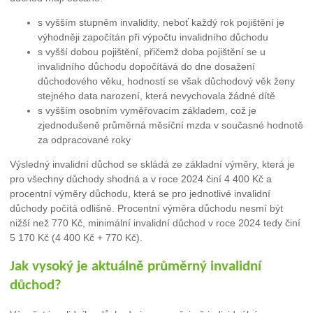
s vyšším stupněm invalidity, neboť každý rok pojištění je
výhodněji započítán při výpočtu invalidního důchodu
s vyšší dobou pojištění, přičemž doba pojištění se u
invalidního důchodu dopočítává do dne dosažení
důchodového věku, hodností se však důchodový věk ženy
stejného data narození, která nevychovala žádné dítě
s vyšším osobním vyměřovacím základem, což je
zjednodušeně průměrná měsíční mzda v současné hodnotě
za odpracované roky
Výsledný invalidní důchod se skládá ze základní výměry, která je
pro všechny důchody shodná a v roce 2024 činí 4 400 Kč a
procentní výměry důchodu, která se pro jednotlivé invalidní
důchody počítá odlišně. Procentní výměra důchodu nesmí být
nižší než 770 Kč, minimální invalidní důchod v roce 2024 tedy činí
5 170 Kč (4 400 Kč + 770 Kč).
Jak vysoký je aktuálně průměrný invalidní
důchod?