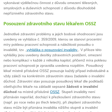
vykonávat výdělečnou činnost z důvodu omezení tělesných,
smyslových a duševních schopností z důvodu dlouhodobě
nepříznivého zdravotního stavu.
Posouzení zdravotního stavu lékařem OSSZ
Jednotlivé zdravotní problémy a jejich bodové ohodnocení jsou
uvedeny ve vyhlášce č. 359/2009, kterou se stanoví procentní
míry poklesu pracovní schopnosti a náležitosti posudku o
invaliditě, tzv. „
vyhláška o posuzování invalidity
„. V příloze této
vyhlášky jsou uvedeny desítky zdravotních postižení, omezení
nebo komplikací v každé z několika kapitol, přičemž míra poklesu
pracovní schopnosti je zpravidla uvedena rozpětím. Posudkový
lékař místně příslušné OSSZ posuzuje každý případ individuálně a
vždy záleží na konkrétním zdravotním stavu žadatele o invalidní
důchod. Zdravotní stav posuzuje posudkový lékař dle podkladů
ošetřujícího lékaře na základě sepsané
žádosti o invalidní
důchod
na místně příslušné
OSSZ
. Stupeň invalidity není
přiznáván napořád, dochází k přezkoušení zdravotního stavu
(např. po roce nebo po třech letech), při zlepšení zdravotního
stavu může být přiznána invalidita nižšího stupně a invalidní