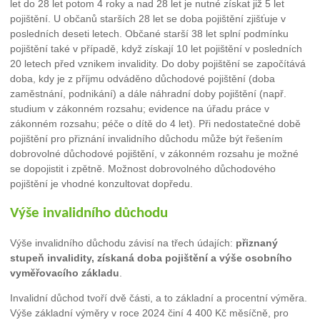
let do 28 let potom 4 roky a nad 28 let je nutné získat již 5 let
pojištění. U občanů starších 28 let se doba pojištění zjišťuje v
posledních deseti letech. Občané starší 38 let splní podmínku
pojištění také v případě, když získají 10 let pojištění v posledních
20 letech před vznikem invalidity. Do doby pojištění se započítává
doba, kdy je z příjmu odváděno důchodové pojištění (doba
zaměstnání, podnikání) a dále náhradní doby pojištění (např.
studium v zákonném rozsahu; evidence na úřadu práce v
zákonném rozsahu; péče o dítě do 4 let). Při nedostatečné době
pojištění pro přiznání invalidního důchodu může být řešením
dobrovolné důchodové pojištění, v zákonném rozsahu je možné
se dopojistit i zpětně. Možnost dobrovolného důchodového
pojištění je vhodné konzultovat dopředu.
Výše invalidního důchodu
Výše invalidního důchodu závisí na třech údajích:
přiznaný
stupeň invalidity, získaná doba pojištění a výše osobního
vyměřovacího základu
.
Invalidní důchod tvoří dvě části, a to základní a procentní výměra.
Výše základní výměry v roce 2024 činí 4 400 Kč měsíčně, pro