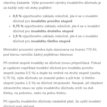
všechny žadatele. Výše procentní výměry invalidního důchodu je
za každý celý rok doby pojištění:
0,5 %
výpočtového základu měsíčně, jde-li se o invalidní
důchod pro
invaliditu prvního stupně
0,75 %
výpočtového základu měsíčně, jde-li se o invalidní
důchod pro
invaliditu druhého stupně
1,5 %
výpočtového základu měsíčně, jde-li se o invalidní
důchod pro
invaliditu třetího stupně
Minimální procentní výměra byla stanovena na hranici 770 Kč,
pod kterou nemůže žádný pojištěnec klesnout.
Při změně stupně invalidity se důchod znovu přepočítává. Pokud
je vyplácen například invalidní důchod pro invaliditu prvního
stupně (sazba 0,5 %) a dojde ke změně na druhý stupeň (sazba
0,75 %), výše důchodu se znásobí jeden a půl krát. U třetího
stupně (sazba 1,5 %) se důchod ztrojnásobí. Naopak, při zlepšení
zdravotního stavu se výše invalidního důchodu sníží na dvě
třetiny, na polovinu, nebo na jednu třetinu.
Při výpočtu invalidního důchodu následně platí, že vyšší invalidní
důchod mají občané: