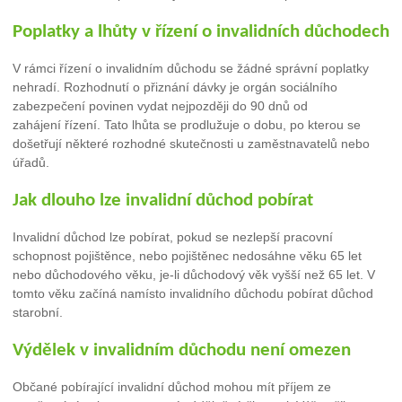
Poplatky a lhůty v řízení o invalidních důchodech
V rámci řízení o invalidním důchodu se žádné správní poplatky
nehradí. Rozhodnutí o přiznání dávky je orgán sociálního
zabezpečení povinen vydat nejpozději do 90 dnů od
zahájení řízení. Tato lhůta se prodlužuje o dobu, po kterou se
došetřují některé rozhodné skutečnosti u zaměstnavatelů nebo
úřadů.
Jak dlouho lze invalidní důchod pobírat
Invalidní důchod lze pobírat, pokud se nezlepší pracovní
schopnost pojištěnce, nebo pojištěnec nedosáhne věku 65 let
nebo důchodového věku, je-li důchodový věk vyšší než 65 let. V
tomto věku začíná namísto invalidního důchodu pobírat důchod
starobní.
Výdělek v invalidním důchodu není omezen
Občané pobírající invalidní důchod mohou mít příjem ze