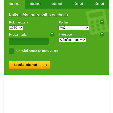
důchod
důchod
důchod
důchod
důchod
Kalkulačka starobního důchodu
?
Rok narození
Pohlaví
?
?
Hrubá mzda
Investice
Čerpání penze po dobu 20 let