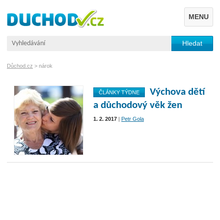
MENU
Důchod.cz
>
nárok
Výchova dětí
ČLÁNKY TÝDNE
a důchodový věk žen
1. 2. 2017
|
Petr Gola