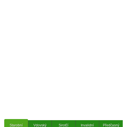
Starobní
Vdovský
Sirotčí
Invalidní
Předčasný