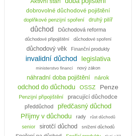
doba pojištění
Aktivní stáří
dobrovolné důchodové pojištění
doplňkové penzijní spoření
druhý pilíř
důchod
Důchodová reforma
důchodové připojištění
důchodové spoření
důchodový věk
Finanční produkty
invalidní důchod
legislativa
ministerstvo financí
nový zákon
náhradní doba pojištění
nárok
odchod do důchodu
Penze
OSSZ
pracující důchodce
Penzijní připojištění
předčasný důchod
předdůchod
Příjmy v důchodu
rady
růst důchodů
sirotčí důchod
senior
snížení důchodů