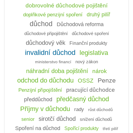
dobrovolné důchodové pojištění
doplňkové penzijní spoření
druhý pilíř
důchod
Důchodová reforma
důchodové připojištění
důchodové spoření
důchodový věk
Finanční produkty
invalidní důchod
legislativa
ministerstvo financí
nový zákon
náhradní doba pojištění
nárok
odchod do důchodu
Penze
OSSZ
pracující důchodce
Penzijní připojištění
předčasný důchod
předdůchod
Příjmy v důchodu
rady
růst důchodů
sirotčí důchod
senior
snížení důchodů
Spoření na důchod
Spořící produkty
třetí pilíř