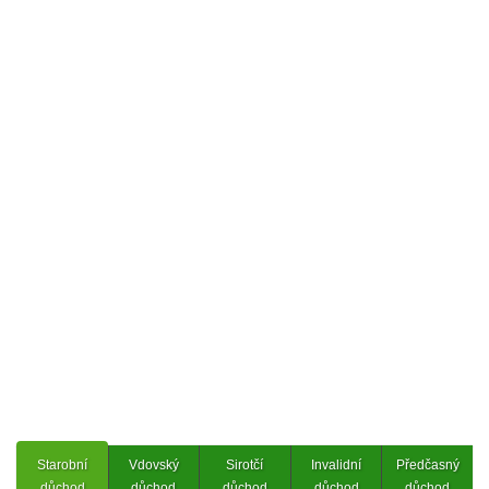
Starobní
Vdovský
Sirotčí
Invalidní
Předčasný
důchod
důchod
důchod
důchod
důchod