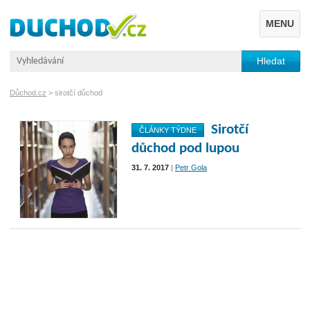
MENU
Důchod.cz
>
sirotčí důchod
Sirotčí
ČLÁNKY TÝDNE
důchod pod lupou
31. 7. 2017
|
Petr Gola