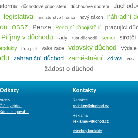
důchodo
eforma
důchodové připojištění
důchodové spoření
legislativa
náhradní do
ministerstvo financí
nový zákon
odu
Penze
OSSZ
pracující d
Penzijní připojištění
Příjmy v důchodu
sirotč
rady
senior
růst důchodů
vdovský důchod
Výdaje 
produkty
valorizace
třetí pilíř
odu
zaměstnání
zahraniční důchod
Zdraví
zrak
žádost o důchod
Odkazy
Kontakty
Archiv
Redakce
Články týdne
redakce@duchod.cz
Kde nakupovat…
Reklama
reklama@duchod.cz
Všechny kontakty