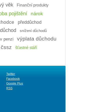
vý věk
Finanční produkty
ba pojištění
nárok
ůchodce
předdůchod
í důchod
snížení důchodů
výplata důchodu
v penzi
čssz
šťastné stáří
Twitter
Facebook
Google Plus
RSS