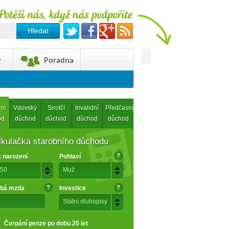
y
Poradna
ní
Vdovský
Sirotčí
Invalidní
Předčasný
od
důchod
důchod
důchod
důchod
lkulačka starobního důchodu
?
 narození
Pohlaví
50
Muž
?
?
bá mzda
Investice
Státní dluhopisy
Čerpání penze po dobu 20 let