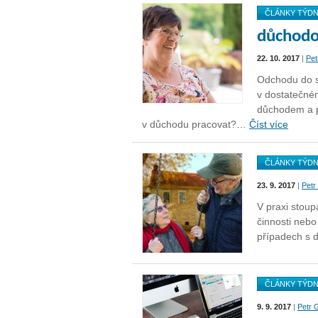
ČLÁNKY TÝD
důchodo
22. 10. 2017
|
Pet
Odchodu do s
v dostatečné
důchodem a 
v důchodu pracovat?…
Číst více
ČLÁNKY TÝD
23. 9. 2017
|
Petr
V praxi stou
činnosti nebo
případech s 
ČLÁNKY TÝD
9. 9. 2017
|
Petr 