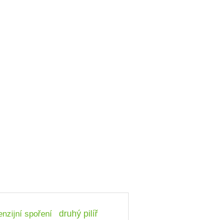
nzijní spoření
druhý pilíř