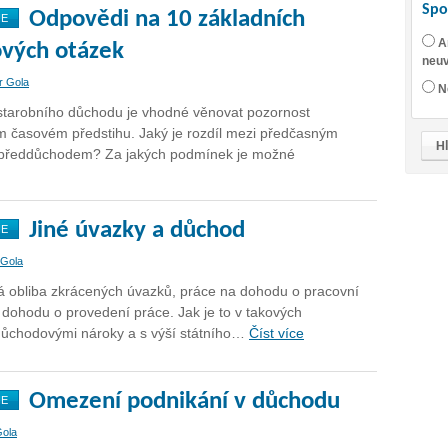
Spo
Odpovědi na 10 základních
NE
A
vých otázek
neuv
r Gola
N
tarobního důchodu je vhodné věnovat pozornost
m časovém předstihu. Jaký je rozdíl mezi předčasným
předdůchodem? Za jakých podmínek je možné
Jiné úvazky a důchod
NE
 Gola
pá obliba zkrácených úvazků, práce na dohodu o pracovní
 dohodu o provedení práce. Jak je to v takových
důchodovými nároky a s výší státního…
Číst více
Omezení podnikání v důchodu
NE
Gola