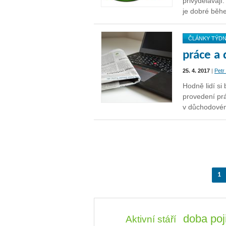
přivydělávají
je dobré běh
ČLÁNKY TÝD
práce a
25. 4. 2017
|
Petr
Hodně lidí si
provedení pr
v důchodové
1
doba poj
Aktivní stáří