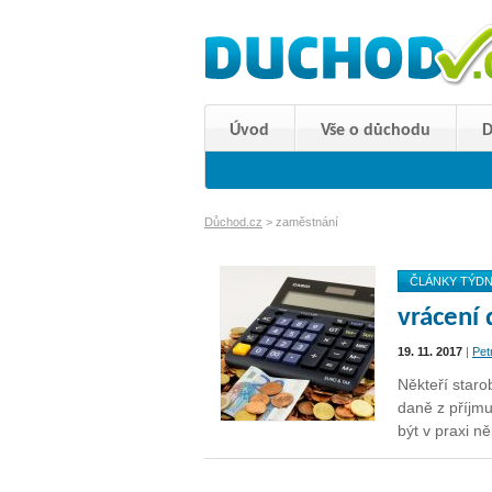
Úvod
Vše o důchodu
D
Důchod.cz
>
zaměstnání
ČLÁNKY TÝD
vrácení
19. 11. 2017
|
Pet
Někteří star
daně z příjm
být v praxi 