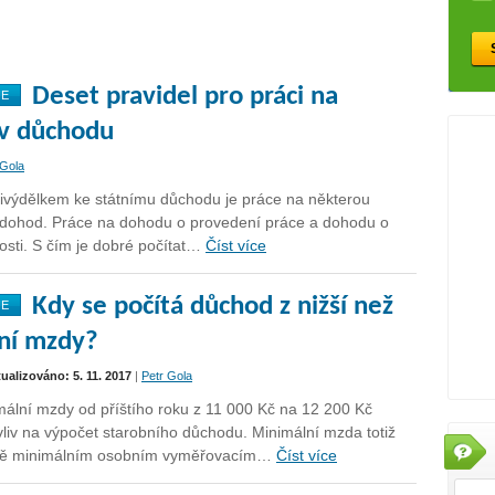
Deset pravidel pro práci na
NE
v důchodu
 Gola
ivýdělkem ke státnímu důchodu je práce na některou
 dohod. Práce na dohodu o provedení práce a dohodu o
osti. S čím je dobré počítat…
Číst více
Kdy se počítá důchod z nižší než
NE
ní mzdy?
tualizováno: 5. 11. 2017
|
Petr Gola
ální mzdy od příštího roku z 11 000 Kč na 12 200 Kč
liv na výpočet starobního důchodu. Minimální mzda totiž
ně minimálním osobním vyměřovacím…
Číst více