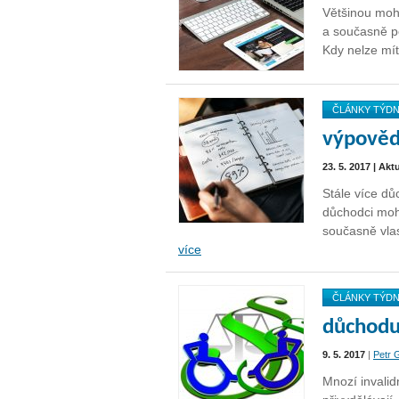
Většinou moho
a současně po
Kdy nelze mí
ČLÁNKY TÝD
výpověd
23. 5. 2017 | Akt
Stále více d
důchodci moh
současně vla
více
ČLÁNKY TÝD
důchodu
9. 5. 2017
|
Petr 
Mnozí invalid