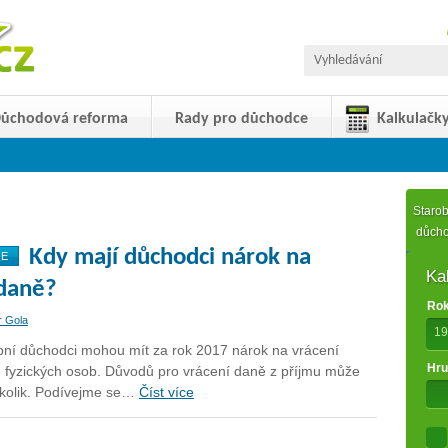
ůchodová reforma
Rady pro důchodce
Kalkulačk
Starob
důch
Kdy mají důchodci nárok na
NE
Ka
 daně?
Rok
r Gola
19
obní důchodci mohou mít za rok 2017 nárok na vrácení
Hru
u fyzických osob. Důvodů pro vrácení daně z příjmu může
několik. Podívejme se…
Číst více