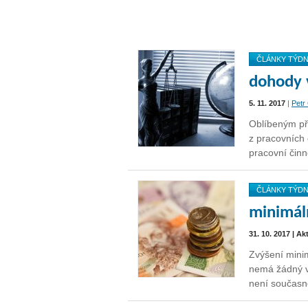
ČLÁNKY TÝD
dohody 
5. 11. 2017
|
Petr
Oblíbeným př
z pracovních
pracovní činn
ČLÁNKY TÝD
minimál
31. 10. 2017 | Ak
Zvýšení minim
nemá žádný v
není součas