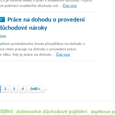
. Co je vhodné vědět o práci v invalidním důchodu? A proč
em pobírání invalidního důchodu mít…
Číst více
Práce na dohodu o provedení
NE
 důchodové nároky
 Gola
 během produktivního života přivydělává na dohodu o
áce nebo pracuje na dohodu o provedení práce
m věku. Kdy je práce na dohodu…
Číst více
2
3
4
Další »
ištění
dobrovolné důchodové pojištění
doplňkové pe