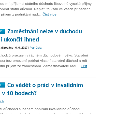
u mít příjemci státního důchodu libovolně vysoké příjmy
bírat státní důchod. Neplatí to však ve všech případech.
t příjem z podnikání nad…
Číst více
Zaměstnání nelze v důchodu
NE
í ukončit ihned
ualizováno: 6. 6. 2017
|
Petr Gola
ůchodců pracuje i v řádném důchodovém věku. Starobní
ou bez omezení pobírat vlastní starobní důchod a mít
stní příjem ze zaměstnání. Zaměstnavatelé rádi…
Číst
Co vědět o práci v invalidním
NE
 v 10 bodech?
Gola
ní důchodci si během pobírání invalidního důchodu