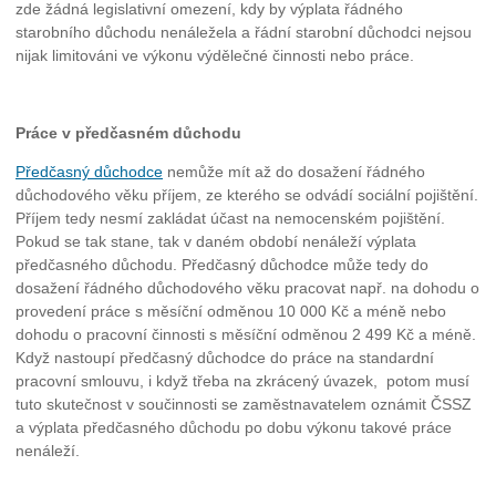
zde žádná legislativní omezení, kdy by výplata řádného
starobního důchodu nenáležela a řádní starobní důchodci nejsou
nijak limitováni ve výkonu výdělečné činnosti nebo práce.
Práce v předčasném důchodu
Předčasný důchodce
nemůže mít až do dosažení řádného
důchodového věku příjem, ze kterého se odvádí sociální pojištění.
Příjem tedy nesmí zakládat účast na nemocenském pojištění.
Pokud se tak stane, tak v daném období nenáleží výplata
předčasného důchodu. Předčasný důchodce může tedy do
dosažení řádného důchodového věku pracovat např. na dohodu o
provedení práce s měsíční odměnou 10 000 Kč a méně nebo
dohodu o pracovní činnosti s měsíční odměnou 2 499 Kč a méně.
Když nastoupí předčasný důchodce do práce na standardní
pracovní smlouvu, i když třeba na zkrácený úvazek, potom musí
tuto skutečnost v součinnosti se zaměstnavatelem oznámit ČSSZ
a výplata předčasného důchodu po dobu výkonu takové práce
nenáleží.