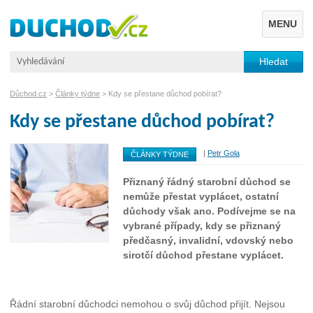
MENU
Důchod.cz
>
Články týdne
> Kdy se přestane důchod pobírat?
Kdy se přestane důchod pobírat?
|
Petr Gola
ČLÁNKY TÝDNE
Přiznaný řádný starobní důchod se
nemůže přestat vyplácet, ostatní
důchody však ano. Podívejme se na
vybrané případy, kdy se přiznaný
předčasný, invalidní, vdovský nebo
sirotčí důchod přestane vyplácet.
Řádní starobní důchodci nemohou o svůj důchod přijít. Nejsou