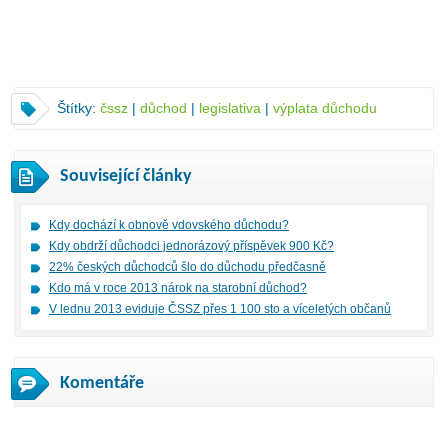
Štítky:
čssz
|
důchod
|
legislativa
|
výplata důchodu
Související články
Kdy dochází k obnově vdovského důchodu?
Kdy obdrží důchodci jednorázový příspěvek 900 Kč?
22% českých důchodců šlo do důchodu předčasně
Kdo má v roce 2013 nárok na starobní důchod?
V lednu 2013 eviduje ČSSZ přes 1 100 sto a víceletých občanů
Komentáře