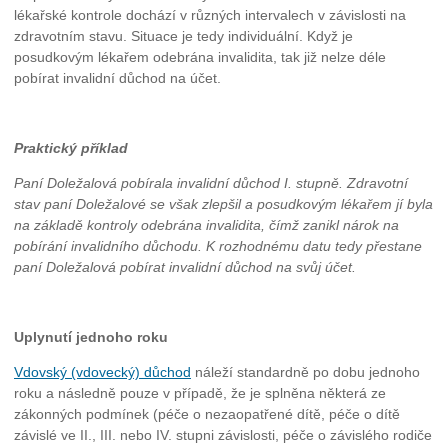
lékařské kontrole dochází v různých intervalech v závislosti na
zdravotním stavu. Situace je tedy individuální. Když je
posudkovým lékařem odebrána invalidita, tak již nelze déle
pobírat invalidní důchod na účet.
Praktický příklad
Paní Doležalová pobírala invalidní důchod I. stupně. Zdravotní
stav paní Doležalové se však zlepšil a posudkovým lékařem jí byla
na základě kontroly odebrána invalidita, čímž zanikl nárok na
pobírání invalidního důchodu. K rozhodnému datu tedy přestane
paní Doležalová pobírat invalidní důchod na svůj účet.
Uplynutí jednoho roku
Vdovský (vdovecký) důchod
náleží standardně po dobu jednoho
roku a následně pouze v případě, že je splněna některá ze
zákonných podmínek (péče o nezaopatřené dítě, péče o dítě
závislé ve II., III. nebo IV. stupni závislosti, péče o závislého rodiče