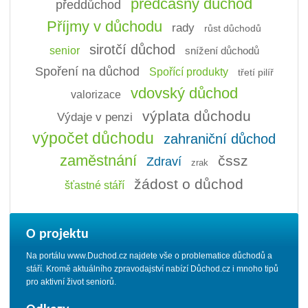
předčasný důchod
předdůchod
Příjmy v důchodu
rady
růst důchodů
sirotčí důchod
senior
snížení důchodů
Spoření na důchod
Spořící produkty
třetí pilíř
vdovský důchod
valorizace
výplata důchodu
Výdaje v penzi
výpočet důchodu
zahraniční důchod
zaměstnání
čssz
Zdraví
zrak
žádost o důchod
šťastné stáří
O projektu
Na portálu www.Duchod.cz najdete vše o problematice důchodů a
stáří. Kromě aktuálního zpravodajství nabízí Důchod.cz i mnoho tipů
pro aktivní život seniorů.