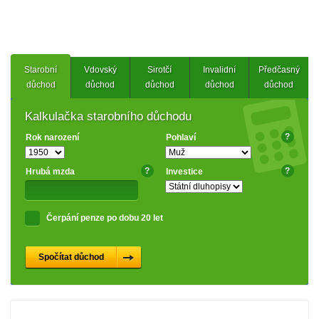
Starobní
Vdovský
Sirotčí
Invalidní
Předčasný
důchod
důchod
důchod
důchod
důchod
Kalkulačka starobního důchodu
?
Rok narození
Pohlaví
?
?
Hrubá mzda
Investice
Čerpání penze po dobu 20 let