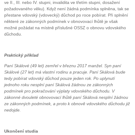
ve II., III. nebo IV. stupni, invalidita ve třetím stupni, dosažení
požadovaného věku). Když není žádná podmínka splněna, tak se
přestane vdovský (vdovecký) důchod po roce pobírat. Při splnění
některé ze zákonných podmínek v obnovovací lhůtě je však
možné požádat na místně příslušné OSSZ o obnovu vdovského
důchodu.
Praktický příklad
Paní Skálové (49 let) zemřel v březnu 2017 manžel. Syn paní
Skálové (27 let) má vlastní rodinu a pracuje. Paní Skálová bude
tedy pobírat vdovský důchod pouze jeden rok. Po uplynutí
jednoho roku nesplní paní Skálová žádnou ze zákonných
podmínek pro pokračování výplaty vdovského důchodu. V
zákonné dvouleté obnovovací lhůtě paní Skálová nesplní žádnou
ze zákonných podmínek, a proto k obnově vdovského důchodu již
nedojde.
Ukončení studia