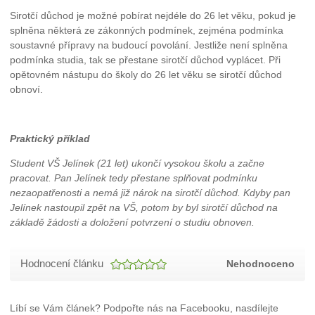
Sirotčí důchod je možné pobírat nejdéle do 26 let věku, pokud je
splněna některá ze zákonných podmínek, zejména podmínka
soustavné přípravy na budoucí povolání. Jestliže není splněna
podmínka studia, tak se přestane sirotčí důchod vyplácet. Při
opětovném nástupu do školy do 26 let věku se sirotčí důchod
obnoví.
Praktický příklad
Student VŠ Jelínek (21 let) ukončí vysokou školu a začne
pracovat. Pan Jelínek tedy přestane splňovat podmínku
nezaopatřenosti a nemá již nárok na sirotčí důchod. Kdyby pan
Jelínek nastoupil zpět na VŠ, potom by byl sirotčí důchod na
základě žádosti a doložení potvrzení o studiu obnoven.
Hodnocení článku
Nehodnoceno
Líbí se Vám článek? Podpořte nás na Facebooku, nasdílejte