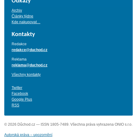
Odkazy
Archiv
Články týdne
Kde nakupovat…
Kontakty
Redakce
redakce@duchod.cz
Reklama
reklama@duchod.cz
Všechny kontakty
Twitter
Facebook
Google Plus
RSS
© 2026 Důchod.cz — ISSN 1805-7489. Všechna práva vyhrazena ONIO s.r.o.
Autorská práva – upozornění
.