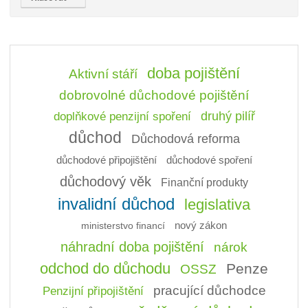
doba pojištění
Aktivní stáří
dobrovolné důchodové pojištění
doplňkové penzijní spoření
druhý pilíř
důchod
Důchodová reforma
důchodové připojištění
důchodové spoření
důchodový věk
Finanční produkty
invalidní důchod
legislativa
ministerstvo financí
nový zákon
náhradní doba pojištění
nárok
odchod do důchodu
Penze
OSSZ
pracující důchodce
Penzijní připojištění