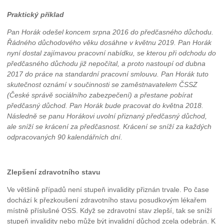
Praktický příklad
Pan Horák odešel koncem srpna 2016 do předčasného důchodu.
Řádného důchodového věku dosáhne v květnu 2019. Pan Horák
nyní dostal zajímavou pracovní nabídku, se kterou při odchodu do
předčasného důchodu již nepočítal, a proto nastoupí od dubna
2017 do práce na standardní pracovní smlouvu. Pan Horák tuto
skutečnost oznámí v součinnosti se zaměstnavatelem ČSSZ
(České správě sociálního zabezpečení) a přestane pobírat
předčasný důchod. Pan Horák bude pracovat do května 2018.
Následně se panu Horákovi uvolní přiznaný předčasný důchod,
ale sníží se krácení za předčasnost. Krácení se sníží za každých
odpracovaných 90 kalendářních dní.
Zlepšení zdravotního stavu
Ve většině případů není stupeň invalidity přiznán trvale. Po čase
dochází k přezkoušení zdravotního stavu posudkovým lékařem
místně příslušné OSS. Když se zdravotní stav zlepší, tak se sníží
stupeň invalidity nebo může být invalidní důchod zcela odebrán. K