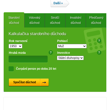
Další »
Starobní
Vdovský
Sirotčí
Invalidní
Předčasný
důchod
důchod
důchod
důchod
důchod
Kalkulačka starobního důchodu
?
Rok narození
Pohlaví
?
?
Hrubá mzda
Investice
Čerpání penze po dobu 20 let