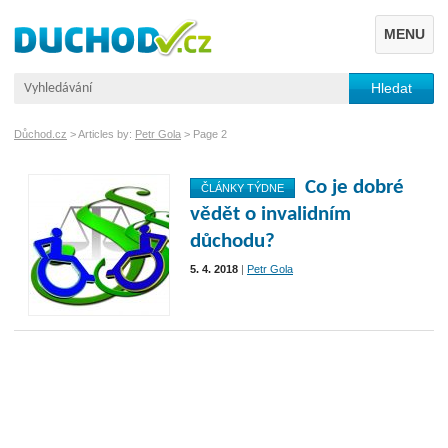
MENU
Důchod.cz
> Articles by:
Petr Gola
> Page 2
Co je dobré
ČLÁNKY TÝDNE
vědět o invalidním
důchodu?
5. 4. 2018
|
Petr Gola