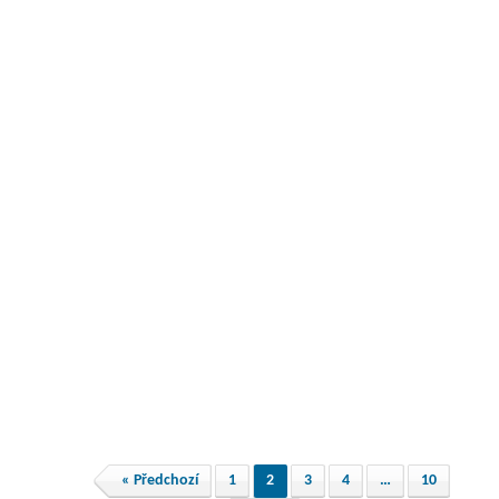
« Předchozí
1
2
3
4
…
10