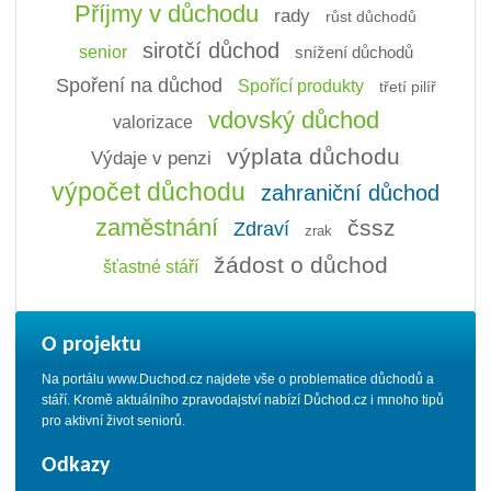
Příjmy v důchodu
rady
růst důchodů
sirotčí důchod
senior
snížení důchodů
Spoření na důchod
Spořící produkty
třetí pilíř
vdovský důchod
valorizace
výplata důchodu
Výdaje v penzi
výpočet důchodu
zahraniční důchod
zaměstnání
čssz
Zdraví
zrak
žádost o důchod
šťastné stáří
O projektu
Na portálu www.Duchod.cz najdete vše o problematice důchodů a
stáří. Kromě aktuálního zpravodajství nabízí Důchod.cz i mnoho tipů
pro aktivní život seniorů.
Odkazy