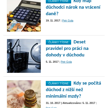
Kdy mají
ČLÁNKY TÝDNE
důchodci nárok na vrácení
daně?
19. 11. 2017
|
Petr Gola
Deset
ČLÁNKY TÝDNE
pravidel pro práci na
dohody v důchodu
5. 11. 2017
|
Petr Gola
Kdy se počítá
ČLÁNKY TÝDNE
důchod z nižší než
minimální mzdy?
31. 10. 2017 | Aktualizováno: 5. 11. 2017
|