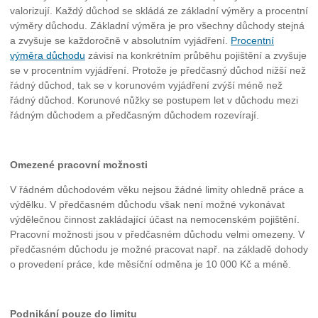
valorizují. Každý důchod se skládá ze základní výměry a procentní
výměry důchodu. Základní výměra je pro všechny důchody stejná
a zvyšuje se každoročně v absolutním vyjádření.
Procentní
výměra důchodu
závisí na konkrétním průběhu pojištění a zvyšuje
se v procentním vyjádření. Protože je předčasný důchod nižší než
řádný důchod, tak se v korunovém vyjádření zvýší méně než
řádný důchod. Korunové nůžky se postupem let v důchodu mezi
řádným důchodem a předčasným důchodem rozevírají.
Omezené pracovní možnosti
V řádném důchodovém věku nejsou žádné limity ohledně práce a
výdělku. V předčasném důchodu však není možné vykonávat
výdělečnou činnost zakládající účast na nemocenském pojištění.
Pracovní možnosti jsou v předčasném důchodu velmi omezeny. V
předčasném důchodu je možné pracovat např. na základě dohody
o provedení práce, kde měsíční odměna je 10 000 Kč a méně.
Podnikání pouze do limitu