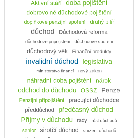
doba pojištění
Aktivní stáří
dobrovolné důchodové pojištění
doplňkové penzijní spoření
druhý pilíř
důchod
Důchodová reforma
důchodové připojištění
důchodové spoření
důchodový věk
Finanční produkty
invalidní důchod
legislativa
ministerstvo financí
nový zákon
náhradní doba pojištění
nárok
odchod do důchodu
Penze
OSSZ
pracující důchodce
Penzijní připojištění
předčasný důchod
předdůchod
Příjmy v důchodu
rady
růst důchodů
sirotčí důchod
senior
snížení důchodů