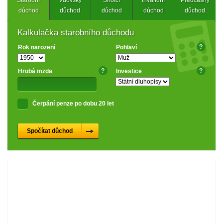
Starobní
Vdovský
Sirotčí
Invalidní
Předčasný
důchod
důchod
důchod
důchod
důchod
Kalkulačka starobního důchodu
?
Rok narození
Pohlaví
?
?
Hrubá mzda
Investice
Čerpání penze po dobu 20 let