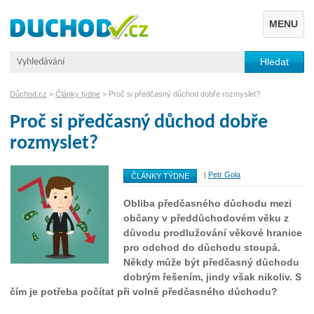
MENU
Důchod.cz
>
Články týdne
> Proč si předčasný důchod dobře rozmyslet?
Proč si předčasný důchod dobře
rozmyslet?
|
Petr Gola
ČLÁNKY TÝDNE
Obliba předčasného důchodu mezi
občany v předdůchodovém věku z
důvodu prodlužování věkové hranice
pro odchod do důchodu stoupá.
Někdy může být předčasný důchodu
dobrým řešením, jindy však nikoliv. S
čím je potřeba počítat při volně předčasného důchodu?