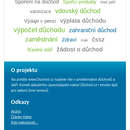
Spoření na důchod
Spořící produkty
třetí pilíř
vdovský důchod
valorizace
výplata důchodu
Výdaje v penzi
výpočet důchodu
zahraniční důchod
zaměstnání
čssz
Zdraví
zrak
žádost o důchod
šťastné stáří
O projektu
Na portálu www.Duchod.cz najdete vše o problematice důchodů a
stáří. Kromě aktuálního zpravodajství nabízí Důchod.cz i mnoho tipů
pro aktivní život seniorů.
Odkazy
Archiv
Články týdne
Kde nakupovat…