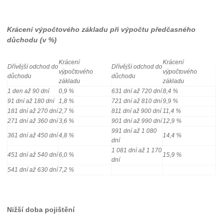
Krácení výpočtového základu při výpočtu předčasného
důchodu (v %)
Krácení
Krácení
Dřívější odchod do
Dřívější odchod do
výpočtového
výpočtového
důchodu
důchodu
základu
základu
1 den až 90 dní
0,9 %
631 dní až 720 dní
8,4 %
91 dní až 180 dní
1,8 %
721 dní až 810 dní
9,9 %
181 dní až 270 dní
2,7 %
811 dní až 900 dní
11,4 %
271 dní až 360 dní
3,6 %
901 dní až 990 dní
12,9 %
991 dní až 1 080
361 dní až 450 dní
4,8 %
14,4 %
dní
1 081 dní až 1 170
451 dní až 540 dní
6,0 %
15,9 %
dní
541 dní až 630 dní
7,2 %
Nižší doba pojištění