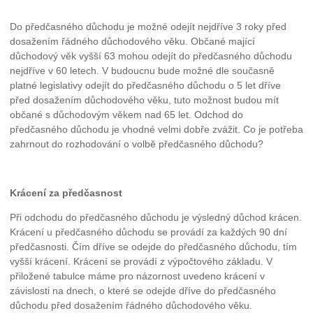
Do předčasného důchodu je možné odejít nejdříve 3 roky před
dosažením řádného důchodového věku. Občané mající
důchodový věk vyšší 63 mohou odejít do předčasného důchodu
nejdříve v 60 letech. V budoucnu bude možné dle současně
platné legislativy odejít do předčasného důchodu o 5 let dříve
před dosažením důchodového věku, tuto možnost budou mít
občané s důchodovým věkem nad 65 let. Odchod do
předčasného důchodu je vhodné velmi dobře zvážit. Co je potřeba
zahrnout do rozhodování o volbě předčasného důchodu?
Krácení za předčasnost
Při odchodu do předčasného důchodu je výsledný důchod krácen.
Krácení u předčasného důchodu se provádí za každých 90 dní
předčasnosti. Čím dříve se odejde do předčasného důchodu, tím
vyšší krácení. Krácení se provádí z výpočtového základu. V
přiložené tabulce máme pro názornost uvedeno krácení v
závislosti na dnech, o které se odejde dříve do předčasného
důchodu před dosažením řádného důchodového věku.