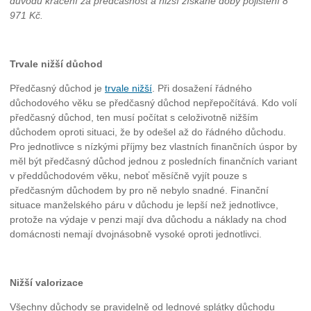
důvodu krácení za předčasnost a nižší získané doby pojištění 8
971 Kč.
Trvale nižší důchod
Předčasný důchod je
trvale nižší
. Při dosažení řádného
důchodového věku se předčasný důchod nepřepočítává. Kdo volí
předčasný důchod, ten musí počítat s celoživotně nižším
důchodem oproti situaci, že by odešel až do řádného důchodu.
Pro jednotlivce s nízkými příjmy bez vlastních finančních úspor by
měl být předčasný důchod jednou z posledních finančních variant
v předdůchodovém věku, neboť měsíčně vyjít pouze s
předčasným důchodem by pro ně nebylo snadné. Finanční
situace manželského páru v důchodu je lepší než jednotlivce,
protože na výdaje v penzi mají dva důchodu a náklady na chod
domácnosti nemají dvojnásobně vysoké oproti jednotlivci.
Nižší valorizace
Všechny důchody se pravidelně od lednové splátky důchodu