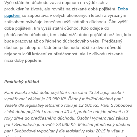
Výše státního důchodu závisí nejenom na výdělcích v
produktivním životě, ale rovněž na získané době pojištění.
Doba
pojištění
se započítává v celých ukončených letech a výrazným
způsobem ovlivňuje konečnou výši státního důchodu. Čím vyšší
doba pojištění, tím vyšší státní důchod. Kdo odejde do
předčasného důchodu, ten získá nižší dobu pojištění než ten, kdo
bude pracovat až do řádného důchodového věku. Předčasný
důchod je tak oproti řádnému důchodu nižší ze dvou důvodů:
nejenom kvůli krácení za předčasnost, ale i z důvodu získané
nižší doby pojištění.
Praktický příklad
Paní Veselá získá dobu pojištění v rozsahu 43 let a její osobní
vyměřovací základ je 23 980 Kč. Řádný měsíční důchod paní
Veselé dle legislativy letošního roku je 12 001 Kč. Paní Svobodová
získá dobu pojištění v rozsahu 40 let, protože odejde přesně o 3
roky dříve do předčasného důchodu. Osobní vyměřovací základ
paní Svobodové je rovněž 23 980 Kč. Měsíční předčasný důchod
paní Svobodové vypočítaný dle legislativy roku 2015 je však z