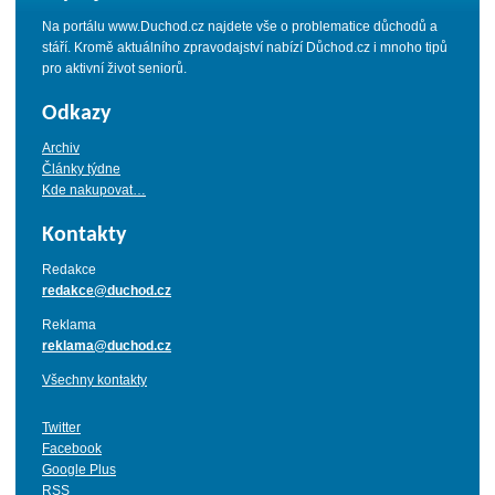
Na portálu www.Duchod.cz najdete vše o problematice důchodů a
stáří. Kromě aktuálního zpravodajství nabízí Důchod.cz i mnoho tipů
pro aktivní život seniorů.
Odkazy
Archiv
Články týdne
Kde nakupovat…
Kontakty
Redakce
redakce@duchod.cz
Reklama
reklama@duchod.cz
Všechny kontakty
Twitter
Facebook
Google Plus
RSS