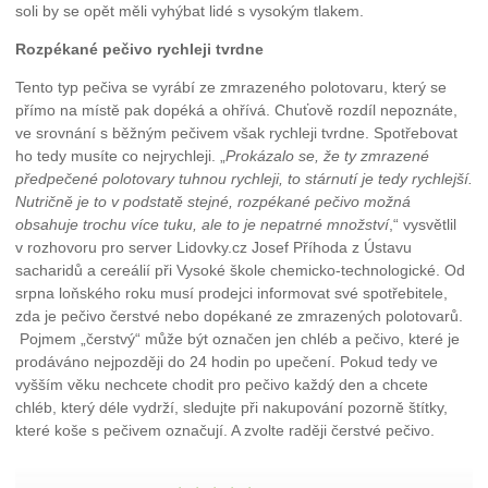
soli by se opět měli vyhýbat lidé s vysokým tlakem.
Rozpékané pečivo rychleji tvrdne
Tento typ pečiva se vyrábí ze zmrazeného polotovaru, který se
přímo na místě pak dopéká a ohřívá. Chuťově rozdíl nepoznáte,
ve srovnání s běžným pečivem však rychleji tvrdne. Spotřebovat
ho tedy musíte co nejrychleji. „
Prokázalo se, že ty zmrazené
předpečené polotovary tuhnou rychleji, to stárnutí je tedy rychlejší.
Nutričně je to v podstatě stejné, rozpékané pečivo možná
obsahuje trochu více tuku, ale to je nepatrné množství
,“ vysvětlil
v rozhovoru pro server Lidovky.cz Josef Příhoda z Ústavu
sacharidů a cereálií při Vysoké škole chemicko-technologické. Od
srpna loňského roku musí prodejci informovat své spotřebitele,
zda je pečivo čerstvé nebo dopékané ze zmrazených polotovarů.
Pojmem „čerstvý“ může být označen jen chléb a pečivo, které je
prodáváno nejpozději do 24 hodin po upečení. Pokud tedy ve
vyšším věku nechcete chodit pro pečivo každý den a chcete
chléb, který déle vydrží, sledujte při nakupování pozorně štítky,
které koše s pečivem označují. A zvolte raději čerstvé pečivo.