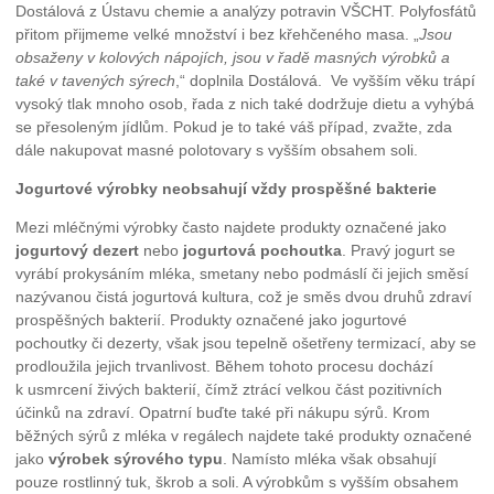
Dostálová z Ústavu chemie a analýzy potravin VŠCHT. Polyfosfátů
přitom přijmeme velké množství i bez křehčeného masa. „
Jsou
obsaženy v kolových nápojích, jsou v řadě masných výrobků a
také v tavených sýrech
,“ doplnila Dostálová. Ve vyšším věku trápí
vysoký tlak mnoho osob, řada z nich také dodržuje dietu a vyhýbá
se přesoleným jídlům. Pokud je to také váš případ, zvažte, zda
dále nakupovat masné polotovary s vyšším obsahem soli.
Jogurtové výrobky neobsahují vždy prospěšné bakterie
Mezi mléčnými výrobky často najdete produkty označené jako
jogurtový dezert
nebo
jogurtová
pochoutka
. Pravý jogurt se
vyrábí prokysáním mléka, smetany nebo podmáslí či jejich směsí
nazývanou čistá jogurtová kultura, což je směs dvou druhů zdraví
prospěšných bakterií. Produkty označené jako jogurtové
pochoutky či dezerty, však jsou tepelně ošetřeny termizací, aby se
prodloužila jejich trvanlivost. Během tohoto procesu dochází
k usmrcení živých bakterií, čímž ztrácí velkou část pozitivních
účinků na zdraví. Opatrní buďte také při nákupu sýrů. Krom
běžných sýrů z mléka v regálech najdete také produkty označené
jako
výrobek sýrového typu
. Namísto mléka však obsahují
pouze rostlinný tuk, škrob a soli. A výrobkům s vyšším obsahem