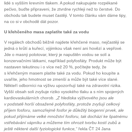
lidé s vyšším krevním tlakem. A pokud nakupujete rozpékané
pečivo, buďte připraveni, že ztvrdne rychleji než to čerstvé. Do
obchodu tak budete muset častěji. V tomto článku vám dáme tipy,
na co si v obchodě dát pozor.
U křehčeného masa zaplatíte také za vodu
V regálech obchodů běžně najdete křehčené maso, nejčastěji se
jedná o krůtí a kuřecí, výjimkou však není ani hovězí a vepřové.
Jde o masný polotovar, který je napuštěn vodou se solí a
konzervačními látkami, například polyfosfáty. Produkt může být
nastaven tekutinou i o více než 20 %, počítejte tedy, že
s křehčeným masem platíte také za vodu. Pokud ho koupíte a
uvaříte, jeho hmotnost se zmenší a může být také více slané.
Někteří odborníci na výživu upozorňují také na zdravotní rizika.
Vyšší obsah soli zvyšuje riziko vysokého tlaku a s ním spojených
kardiovaskulárních chorob. „
Z hlediska výživového jsou ale
v podstatě horší obsažené polyfosfáty, protože zvyšují celkový
příjem fosforu, samozřejmě fosfor je důležitý biogenní prvek, ale
pokud přijímáme velké množství fosforu, tak dochází ke špatnému
vstřebávání vápníku a můžeme tím ohrozit tvorbu kostí zubů a
ještě některé další fyziologické funkce,“
řekla ČT 24 Jana