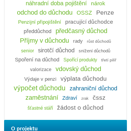
náhradní doba pojištění
nárok
odchod do důchodu
Penze
OSSZ
pracující důchodce
Penzijní připojištění
předčasný důchod
předdůchod
Příjmy v důchodu
rady
růst důchodů
sirotčí důchod
senior
snížení důchodů
Spoření na důchod
Spořící produkty
třetí pilíř
vdovský důchod
valorizace
výplata důchodu
Výdaje v penzi
výpočet důchodu
zahraniční důchod
zaměstnání
čssz
Zdraví
zrak
žádost o důchod
šťastné stáří
O projektu