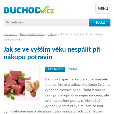
MENU
Důchod.cz
>
Rady pro důchodce
>
Nákupy
> Jak se ve vyšším věku nespálit při
nákupu potravin
Jak se ve vyšším věku nespálit při
nákupu potravin
|
vojtas
AKTUALITY
Nabídka hypermarketů a supermarketů
je dnes široká a zákazníky často láká na
výhodné slevové akce. Řada z nás se
však při nákupu dívá nejen na cenu, ale
také na složení potravin. Ne každý
výrobek je totiž vždy tím, čím se tváří
být. Křehčené maso obsahuje vyšší množství soli, což neocení