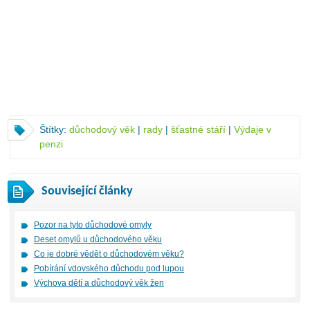
Štítky:
důchodový věk
|
rady
|
šťastné stáří
|
Výdaje v
penzi
Související články
Pozor na tyto důchodové omyly
Deset omylů u důchodového věku
Co je dobré vědět o důchodovém věku?
Pobírání vdovského důchodu pod lupou
Výchova dětí a důchodový věk žen