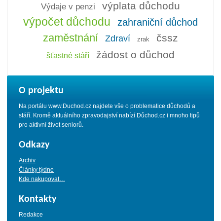
výplata důchodu
Výdaje v penzi
výpočet důchodu
zahraniční důchod
zaměstnání
čssz
Zdraví
zrak
žádost o důchod
šťastné stáří
O projektu
Na portálu www.Duchod.cz najdete vše o problematice důchodů a
stáří. Kromě aktuálního zpravodajství nabízí Důchod.cz i mnoho tipů
pro aktivní život seniorů.
Odkazy
Archiv
Články týdne
Kde nakupovat…
Kontakty
Redakce