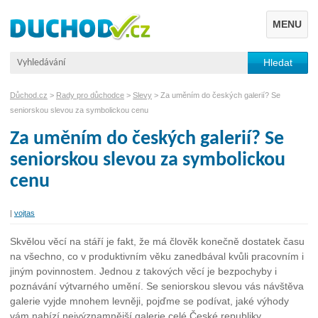
MENU
Důchod.cz
>
Rady pro důchodce
>
Slevy
> Za uměním do českých galerií? Se
seniorskou slevou za symbolickou cenu
Za uměním do českých galerií? Se
seniorskou slevou za symbolickou
cenu
|
vojtas
Skvělou věcí na stáří je fakt, že má člověk konečně dostatek času
na všechno, co v produktivním věku zanedbával kvůli pracovním i
jiným povinnostem. Jednou z takových věcí je bezpochyby i
poznávání výtvarného umění. Se seniorskou slevou vás návštěva
galerie vyjde mnohem levněji, pojďme se podívat, jaké výhody
vám nabízí nejvýznamnější galerie celé České republiky.