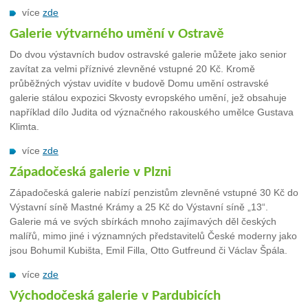
více
zde
Galerie výtvarného umění v Ostravě
Do dvou výstavních budov ostravské galerie můžete jako senior
zavítat za velmi příznivé zlevněné vstupné 20 Kč. Kromě
průběžných výstav uvidíte v budově Domu umění ostravské
galerie stálou expozici Skvosty evropského umění, jež obsahuje
například dílo Judita od význačného rakouského umělce Gustava
Klimta.
více
zde
Západočeská galerie v Plzni
Západočeská galerie nabízí penzistům zlevněné vstupné 30 Kč do
Výstavní síně Mastné Krámy a 25 Kč do Výstavní síně „13“.
Galerie má ve svých sbírkách mnoho zajímavých děl českých
malířů, mimo jiné i významných představitelů České moderny jako
jsou Bohumil Kubišta, Emil Filla, Otto Gutfreund či Václav Špála.
více
zde
Východočeská galerie v Pardubicích