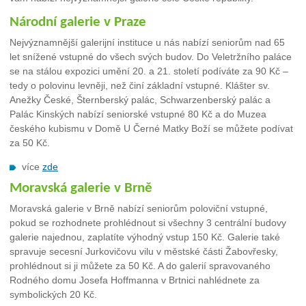
Národní galerie v Praze
Nejvýznamnější galerijní instituce u nás nabízí seniorům nad 65
let snížené vstupné do všech svých budov. Do Veletržního paláce
se na stálou expozici umění 20. a 21. století podíváte za 90 Kč –
tedy o polovinu levněji, než činí základní vstupné. Klášter sv.
Anežky České, Šternberský palác, Schwarzenberský palác a
Palác Kinských nabízí seniorské vstupné 80 Kč a do Muzea
českého kubismu v Domě U Černé Matky Boží se můžete podívat
za 50 Kč.
více
zde
Moravská galerie v Brně
Moravská galerie v Brně nabízí seniorům poloviční vstupné,
pokud se rozhodnete prohlédnout si všechny 3 centrální budovy
galerie najednou, zaplatíte výhodný vstup 150 Kč. Galerie také
spravuje secesní Jurkovičovu vilu v městské části Žabovřesky,
prohlédnout si ji můžete za 50 Kč. A do galerií spravovaného
Rodného domu Josefa Hoffmanna v Brtnici nahlédnete za
symbolických 20 Kč.