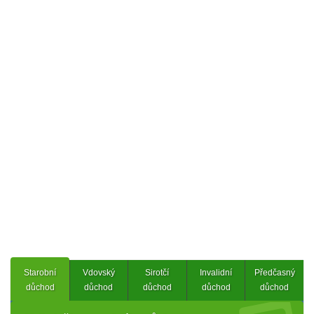
Starobní
Vdovský
Sirotčí
Invalidní
Předčasný
důchod
důchod
důchod
důchod
důchod