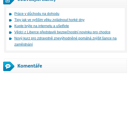
Práce v důchodu na dohodu
Tipy jak ve vyšším věku zvládnout horké dny
Kupte brýle na internetu a ušetřete
Vědci z Liberce představili bezpečnostní novinku pro chodce
Nový kurz pro zdravotně znevýhodněné pomáhá zvýšit šance na
zaměstnání
Komentáře