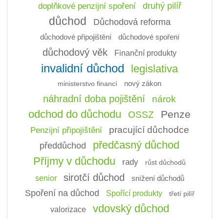
doplňkové penzijní spoření
druhý pilíř
důchod
Důchodová reforma
důchodové připojištění
důchodové spoření
důchodový věk
Finanční produkty
invalidní důchod
legislativa
ministerstvo financí
nový zákon
náhradní doba pojištění
nárok
odchod do důchodu
Penze
OSSZ
pracující důchodce
Penzijní připojištění
předčasný důchod
předdůchod
Příjmy v důchodu
rady
růst důchodů
sirotčí důchod
senior
snížení důchodů
Spoření na důchod
Spořící produkty
třetí pilíř
vdovský důchod
valorizace