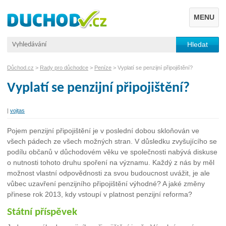
MENU
Důchod.cz
>
Rady pro důchodce
>
Peníze
> Vyplatí se penzijní připojištění?
Vyplatí se penzijní připojištění?
|
vojtas
Pojem penzijní připojištění je v poslední dobou skloňován ve
všech pádech ze všech možných stran. V důsledku zvyšujícího se
podílu občanů v důchodovém věku ve společnosti nabývá diskuse
o nutnosti tohoto druhu spoření na významu. Každý z nás by měl
možnost vlastní odpovědnosti za svou budoucnost uvážit, je ale
vůbec uzavření penzijního připojištění výhodné? A jaké změny
přinese rok 2013, kdy vstoupí v platnost penzijní reforma?
Státní příspěvek