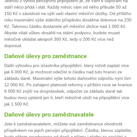
Jednou z výhod penzijního připojištění je, že Vám k úsporám na
stáří něco přidá i stát. Každý měsíc vám od něho přibude 50 až
150 Kč v závislosti na výši vaší vlastní měsíční úložky. Od příštího
roku maximální výše státního příspěvku dosáhne dokonce na 230
Kč. Takovou částku dostanete při měsíční úložce nad 1 000 Kč.
Abyste však vůbec dosáhli na státní podporu, budete muset
měsíčně ukládat alespoň 300 Kč, tedy o 200 Kč více než
doposud.
Daňové úlevy pro zaměstnance
Další výhodou pro účastníka připojištění, který ročně zaplatí více
jak 6 000 Kč, je možnost odečíst si částku nad tuto hranici ze
základu daně. Maximální výše tohoto daňového odpočtu nyní činí
12 000 Kč. Po zahájení platnosti reformy v příštím roce se hranice
6 000 Kč zvýší na dvojnásobek, odpočet ze základu daně tak
budou moci uplatnit jen ti, kteří měsíčně uloží na připojištění více
jak 1 500 Kč.
Daňové úlevy pro zaměstnavatele
Jste-li zaměstnavatelem, můžete své zaměstnance ohodnotit
příspěvkem na jejich penzijní připojištění. Částka, kterou zaplatíte,
bude přitom osvobozena od daně z příjmu i platby za sociální a