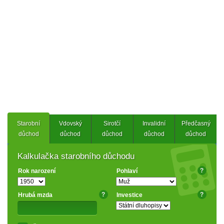
Starobní
Vdovský
Sirotčí
Invalidní
Předčasný
důchod
důchod
důchod
důchod
důchod
Kalkulačka starobního důchodu
?
Rok narození
Pohlaví
?
?
Hrubá mzda
Investice