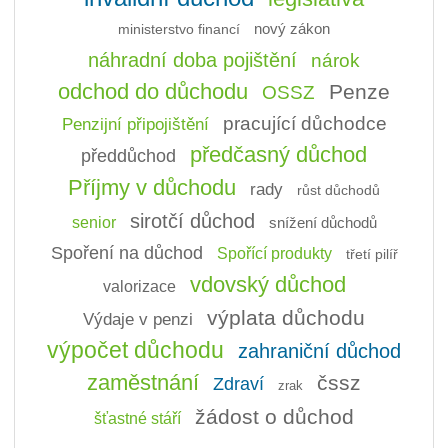
ministerstvo financí
nový zákon
náhradní doba pojištění
nárok
odchod do důchodu
Penze
OSSZ
pracující důchodce
Penzijní připojištění
předčasný důchod
předdůchod
Příjmy v důchodu
rady
růst důchodů
sirotčí důchod
senior
snížení důchodů
Spoření na důchod
Spořící produkty
třetí pilíř
vdovský důchod
valorizace
výplata důchodu
Výdaje v penzi
výpočet důchodu
zahraniční důchod
zaměstnání
čssz
Zdraví
zrak
žádost o důchod
šťastné stáří