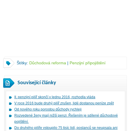
Štítky:
Důchodová reforma
|
Penzijní připojištění
Související články
II. penzijní pilíř skončí v lednu 2016, rozhodla vláda
V roce 2016 bude druhý pilíř zrušen, lidé dostanou peníze zpět
Od nového roku porostou důchody rychleji
Rozvedené ženy mají nižší penzi. Řešením je sdílené důchodové
pojištění.
Do druhého pilíře vstoupilo 75 tisíc lidí, poslanců se neupsala ani