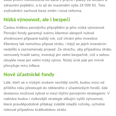
zdravotní pojištění, a to až do maximální výše 24 000 Kč. Toto
zvýhodnění zachová beze změn i nová reforma.
Nízká výnosnost, ale i bezpečí
Častou kritikou penzijního připojištění je jeho nízká výnosnost.
Penzijní fondy garantují svému klientovi alespoň nulové
zhodnocení připsané každý rok, což chrání jeho investice.
Klientovy tak nemohou připsat ztrátu, i když se jejich investicím
nedařilo a zaznamenaly propad. Ze strachu, aby případnou ztrátu
nemusely hradit samy, investují jen velmi bezpečně, což s sebou
obvykle nese jen velmi nízký výnos. Nízký úrok pak jen mírně
převyšuje míru inflace.
Nové účastnické fondy
Lidé, kteří se s nízkým úrokem nechtějí smířit, budou moci od
příštího roku přestoupit do některého z účastnických fondů, kde
dostanou možnost vybrat si mezi čtyřmi penzijními strategiemi. V
nabídce budou i rizikovější strategie slibující vyšší výnosnost,
které pravděpodobně přilákají zvláště mladší ročníky, ochotné
riskovat případnou krátkodobou ztrátu.