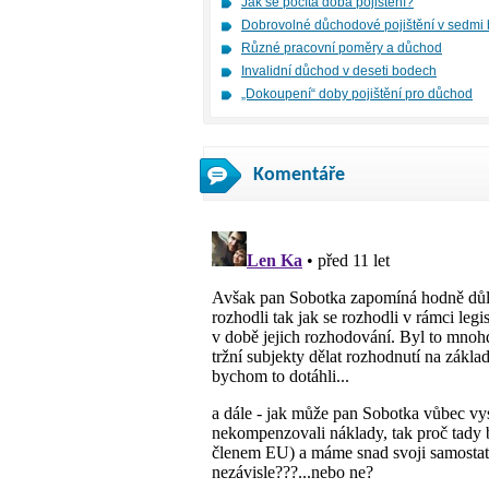
Jak se počítá doba pojištění?
Dobrovolné důchodové pojištění v sedmi
Různé pracovní poměry a důchod
Invalidní důchod v deseti bodech
„Dokoupení“ doby pojištění pro důchod
Komentáře