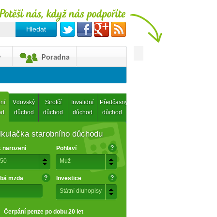
y
Poradna
ní
Vdovský
Sirotčí
Invalidní
Předčasný
od
důchod
důchod
důchod
důchod
lkulačka starobního důchodu
?
 narození
Pohlaví
50
Muž
?
?
bá mzda
Investice
Státní dluhopisy
Čerpání penze po dobu 20 let