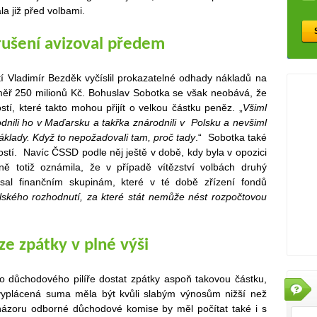
la již před volbami.
 rušení avizoval předem
tí Vladimír Bezděk vyčíslil prokazatelné odhady nákladů na
éměř 250 milionů Kč. Bohuslav Sobotka se však neobává, že
stí, které takto mohou přijít o velkou částku peněz. „
Všiml
odnili ho v Maďarsku a takřka znárodnili v Polsku
a nevšiml
áklady. Když to nepožadovali tam, proč tady
.“ Sobotka také
ostí. Navíc ČSSD podle něj ještě v době, kdy byla v opozici
ně totiž oznámila, že v případě vítězství volbách druhý
psal finančním skupinám, které v té době zřízení fondů
elského rozhodnutí, za které stát nemůže nést rozpočtovou
ze zpátky v plné výši
o důchodového pilíře dostat zpátky aspoň takovou částku,
y vyplácená suma měla být kvůli slabým výnosům nižší než
e názoru odborné důchodové komise by měl počítat také i s