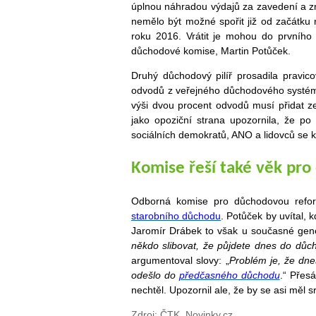
úplnou náhradou výdajů za zavedení a zru
nemělo být možné spořit již od začátku 
roku 2016. Vrátit je mohou do prvního p
důchodové komise, Martin Potůček.
Druhý důchodový pilíř prosadila pravic
odvodů z veřejného důchodového systému
výši dvou procent odvodů musí přidat ze
jako opoziční strana upozornila, že po
sociálních demokratů, ANO a lidovců se k
Komise řeší také věk pr
Odborná komise pro důchodovou refor
starobního důchodu
. Potůček by uvítal, k
Jaromír Drábek to však u současné gene
někdo slibovat, že půjdete dnes do důch
argumentoval slovy: „
Problém je, že dne
odešlo do
předčasného důchodu
.“ Přes
nechtěl. Upozornil ale, že by se asi měl
Zdroj: ČTK, Novinky.cz