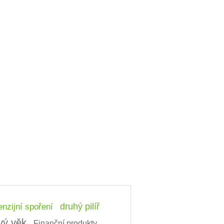
nzijní spoření
druhý pilíř
vý věk
Finanční produkty