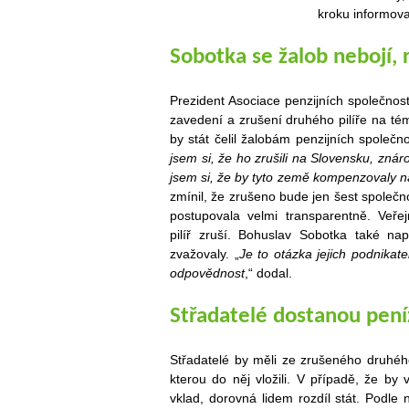
kroku informova
Sobotka se žalob nebojí,
Prezident Asociace penzijních společnos
zavedení a zrušení druhého pilíře na t
by stát čelil žalobám penzijních společno
jsem si, že ho zrušili na Slovensku
, znár
jsem si, že by tyto země kompenzovaly n
zmínil, že zrušeno bude jen šest společn
postupovala velmi transparentně. Veřej
pilíř zruší. Bohuslav Sobotka také na
zvažovaly. „
Je to otázka jejich podnikat
odpovědnost
,“ dodal.
Střadatelé dostanou pení
Střadatelé by měli ze zrušeného druhéh
kterou do něj vložili. V případě, že b
vklad, dorovná lidem rozdíl stát. Podl