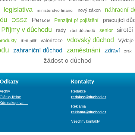
legislativa
náhradní do
ministerstvo financí
nový zákon
odu
Penze
OSSZ
pracující d
Penzijní připojištění
Příjmy v důchodu
sirotč
rady
senior
růst důchodů
vdovský důchod
Výdaje 
produkty
valorizace
třetí pilíř
odu
zaměstnání
zahraniční důchod
Zdraví
zrak
žádost o důchod
Odkazy
Kontakty
Archiv
Redakce
Články týdne
redakce@duchod.cz
Kde nakupovat…
Reklama
reklama@duchod.cz
Všechny kontakty