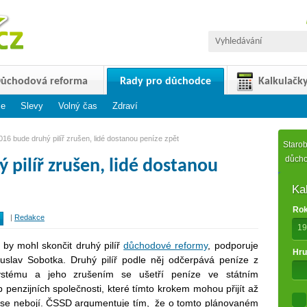
ůchodová reforma
Rady pro důchodce
Kalkulačk
ce
arobní důchod
Slevy
Volný čas
Vdovský, vdovecký důchod
Zdraví
Předčasný důchod
16 bude druhý pilíř zrušen, lidé dostanou peníze zpět
Starob
důch
 pilíř zrušen, lidé dostanou
Ka
Rok
|
Redakce
19
 by mohl skončit druhý pilíř
důchodové reformy
, podporuje
Hru
uslav Sobotka. Druhý pilíř podle něj odčerpává peníze z
stému a jeho zrušením se ušetří peníze ve státním
 penzijních společnosti, které tímto krokem mohou přijít až
y, se nebojí. ČSSD argumentuje tím, že o tomto plánovaném