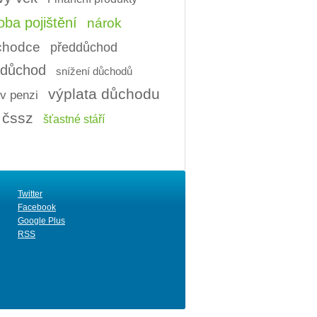
ba pojištění
nárok
ůchodce
předdůchod
í důchod
snížení důchodů
výplata důchodu
v penzi
čssz
šťastné stáří
Twitter
Facebook
Google Plus
RSS