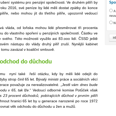
šení systému pro penzijní společnosti. Ve druhém pilíři by
Spo
roku 2016, své peníze by lidé měli dostat zpátky do konce
A
ilíře, nebo mohou jít do třetího pilíře, upozornil vedoucí
neuv
N
ová vláda, od loňska mohou lidé přesměrovat tři procenta
 do vlastního spoření u penzijních společností. Částku ve
 svého. Této možnosti využilo asi 83.ooo lidí. ČSSD ještě
 svém nástupu do vlády druhý pilíř zruší. Nynější kabinet
 tomu zavázal v koaliční smlouvě.
o odchod do důchodu
mu nyní také řeší otázku, kdy by měli lidé odejít do
dyby strop činil 65 let. Bývalý ministr práce a sociálních věcí
race považuje za nerealizovatelné. „
Jestli vám dnes bude
odu v 65, tak lže
.“ Vedoucí odborné komise Potůček však
s 23 procent důchodců, pobírajících důchod v prvním pilíři
áhnout hranici 65 let by u generace narozené po roce 1972
 srovnat věk odchodu do důchodu u žen a mužů.