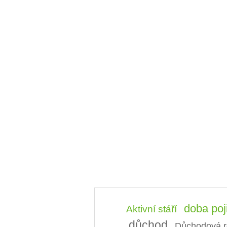
doba poj
Aktivní stáří
důchod
Důchodová r