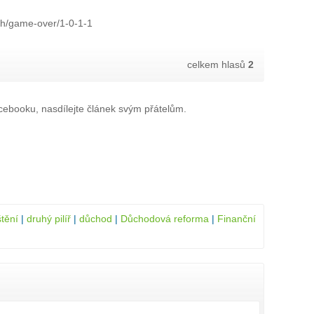
rch/game-over/1-0-1-1
celkem hlasů
2
ebooku, nasdílejte článek svým přátelům.
tění
|
druhý pilíř
|
důchod
|
Důchodová reforma
|
Finanční