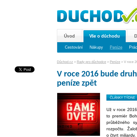
Úvod
Vše o důchodu
D
Invalidní důchod
Cestování
Nákupy
Sirotčí důchod
Peníze
Prá
St
Důchod.cz
>
Rady pro důchodce
>
Peníze
> V roce 20
V roce 2016 bude druhý
peníze zpět
ČLÁNKY TÝDNE
Už v roce 2016
to premiér Boh
průběžného sy
rozpočtu. Žalob
o čtvrt miliard