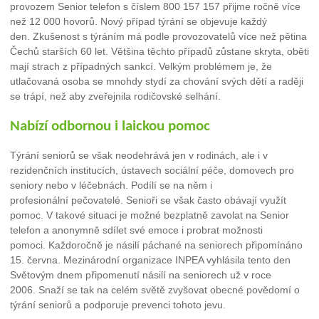
provozem Senior telefon s číslem 800 157 157 přijme ročně více
než 12 000 hovorů. Nový případ týrání se objevuje každý
den. Zkušenost s týráním má podle provozovatelů více než pětina
Čechů starších 60 let. Většina těchto případů zůstane skryta, oběti
mají strach z případných sankcí. Velkým problémem je, že
utlačovaná osoba se mnohdy stydí za chování svých dětí a raději
se trápí, než aby zveřejnila rodičovské selhání.
Nabízí odbornou i laickou pomoc
Týrání seniorů se však neodehrává jen v rodinách, ale i v
rezidenčních institucích, ústavech sociální péče, domovech pro
seniory nebo v léčebnách. Podílí se na něm i
profesionální pečovatelé. Senioři se však často obávají využít
pomoc. V takové situaci je možné bezplatně zavolat na Senior
telefon a anonymně sdílet své emoce i probrat možnosti
pomoci. Každoročně je násilí páchané na seniorech připomínáno
15. června. Mezinárodní organizace INPEA vyhlásila tento den
Světovým dnem připomenutí násilí na seniorech už v roce
2006. Snaží se tak na celém světě zvyšovat obecné povědomí o
týrání seniorů a podporuje prevenci tohoto jevu.