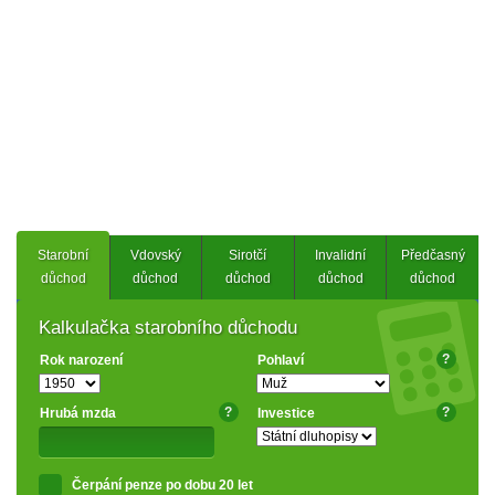
Starobní
Vdovský
Sirotčí
Invalidní
Předčasný
důchod
důchod
důchod
důchod
důchod
Kalkulačka starobního důchodu
?
Rok narození
Pohlaví
?
?
Hrubá mzda
Investice
Čerpání penze po dobu 20 let