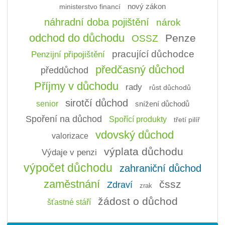
ministerstvo financí
nový zákon
náhradní doba pojištění
nárok
odchod do důchodu
Penze
OSSZ
pracující důchodce
Penzijní připojištění
předčasný důchod
předdůchod
Příjmy v důchodu
rady
růst důchodů
sirotčí důchod
senior
snížení důchodů
Spoření na důchod
Spořící produkty
třetí pilíř
vdovský důchod
valorizace
výplata důchodu
Výdaje v penzi
výpočet důchodu
zahraniční důchod
zaměstnání
čssz
Zdraví
zrak
žádost o důchod
šťastné stáří