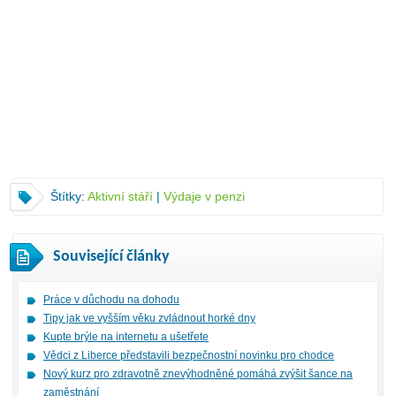
Štítky:
Aktivní stáří
|
Výdaje v penzi
Související články
Práce v důchodu na dohodu
Tipy jak ve vyšším věku zvládnout horké dny
Kupte brýle na internetu a ušetřete
Vědci z Liberce představili bezpečnostní novinku pro chodce
Nový kurz pro zdravotně znevýhodněné pomáhá zvýšit šance na
zaměstnání