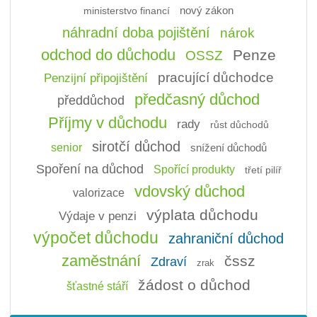
ministerstvo financí
nový zákon
náhradní doba pojištění
nárok
odchod do důchodu
Penze
OSSZ
pracující důchodce
Penzijní připojištění
předčasný důchod
předdůchod
Příjmy v důchodu
rady
růst důchodů
sirotčí důchod
senior
snížení důchodů
Spoření na důchod
Spořící produkty
třetí pilíř
vdovský důchod
valorizace
výplata důchodu
Výdaje v penzi
výpočet důchodu
zahraniční důchod
zaměstnání
čssz
Zdraví
zrak
žádost o důchod
šťastné stáří