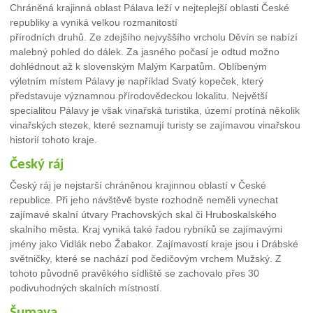
Chráněná krajinná oblast Pálava leží v nejteplejší oblasti České
republiky a vyniká velkou rozmanitostí
přírodních druhů. Ze zdejšího nejvyššího vrcholu Děvín se nabízí
malebný pohled do dálek. Za jasného počasí je odtud možno
dohlédnout až k slovenským Malým Karpatům. Oblíbeným
výletním místem Pálavy je například Svatý kopeček, který
představuje významnou přírodovědeckou lokalitu. Největší
specialitou Pálavy je však vinařská turistika, území protíná několik
vinařských stezek, které seznamují turisty se zajímavou vinařskou
historií tohoto kraje.
Český ráj
Český ráj je nejstarší chráněnou krajinnou oblastí v České
republice. Při jeho návštěvě byste rozhodně neměli vynechat
zajímavé skalní útvary Prachovských skal či Hruboskalského
skalního města. Kraj vyniká také řadou rybníků se zajímavými
jmény jako Vidlák nebo Žabakor. Zajímavostí kraje jsou i Drábské
světničky, které se nachází pod čedičovým vrchem Mužský. Z
tohoto původně pravěkého sídliště se zachovalo přes 30
podivuhodných skalních místností.
Šumava