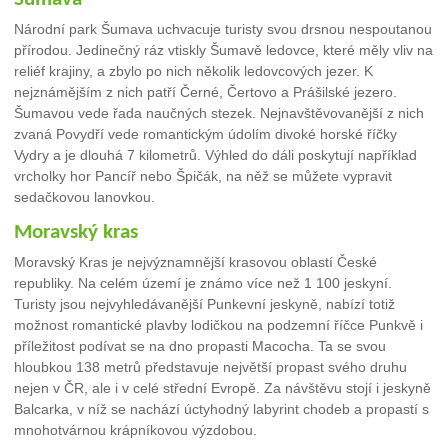
Národní park Šumava uchvacuje turisty svou drsnou nespoutanou
přírodou. Jedinečný ráz vtiskly Šumavě ledovce, které měly vliv na
reliéf krajiny, a zbylo po nich několik ledovcových jezer. K
nejznámějším z nich patří Černé, Čertovo a Prášilské jezero.
Šumavou vede řada naučných stezek. Nejnavštěvovanější z nich
zvaná Povydří vede romantickým údolím divoké horské říčky
Vydry a je dlouhá 7 kilometrů. Výhled do dáli poskytují například
vrcholky hor Pancíř nebo Špičák, na něž se můžete vypravit
sedačkovou lanovkou.
Moravský kras
Moravský Kras je nejvýznamnější krasovou oblastí České
republiky. Na celém území je známo více než 1 100 jeskyní.
Turisty jsou nejvyhledávanější Punkevní jeskyně, nabízí totiž
možnost romantické plavby lodičkou na podzemní říčce Punkvě i
příležitost podívat se na dno propasti Macocha. Ta se svou
hloubkou 138 metrů představuje největší propast svého druhu
nejen v ČR, ale i v celé střední Evropě. Za návštěvu stojí i jeskyně
Balcarka, v níž se nachází úctyhodný labyrint chodeb a propastí s
mnohotvárnou krápníkovou výzdobou.