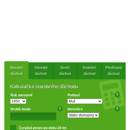
Starobní
Vdovský
Sirotčí
Invalidní
Předčasný
důchod
důchod
důchod
důchod
důchod
Kalkulačka starobního důchodu
?
Rok narození
Pohlaví
?
?
Hrubá mzda
Investice
Čerpání penze po dobu 20 let