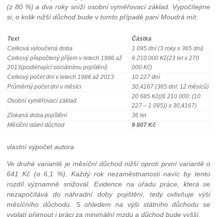
(z 80 %) a dva roky sníží osobní vyměřovací základ. Vypočítejme
si, o kolik nižší důchod bude v tomto případě paní Moudrá mít.
Text
Částka
Celková vyloučená doba
1 095 dní (3 roky x 365 dní)
Celkový přepočtený příjem v letech 1986 až
6 210 000 Kč
(23 let x 270
2013
(podléhající sociálnímu pojištění)
000 Kč)
Celkový počet dní v letech 1986 až 2013
10 227 dní
Průměrný počet dní v měsíci
30,4167 (365 dní: 12 měsíců)
20 685 Kč
((6 210 000: (10
Osobní vyměřovací základ
227 – 1 095)) x 30,4167)
Získaná doba pojištění
36 let
Měsíční státní důchod
9 807 Kč
vlastní výpočet autora
Ve druhé variantě je měsíční důchod nižší oproti první variantě o
641 Kč (o 6,1 %). Každý rok nezaměstnanosti navíc by tento
rozdíl významně snižoval. Evidence na úřadu práce, která se
nezapočítává do náhradní doby pojištění, tedy ovlivňuje výši
měsíčního důchodu. S ohledem na výši státního důchodu se
vyplatí přijmout i práci za minimální mzdu a důchod bude vyšší.