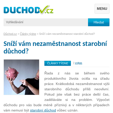
MENU
Důchod.cz
>
Články týdne
> Sníží vám nezaměstnanost starobní důchod?
Sníží vám nezaměstnanost starobní
důchod?
|
vojtas
ČLÁNKY TÝDNE
Řada z nás se během svého
produktivního života ocitla na úřadu
práce. Krátkodobá nezaměstnanost výši
starobního důchodu příliš neovlivní.
Pokud jste však bez práce delší čas,
zaděláváte si na problém. Výpočet
důchodu pro vás bude méně příznivý a v některých případech
vám nemusí být
starobní důchod
vůbec uznán.