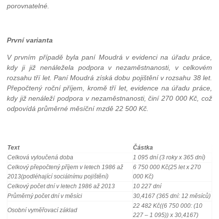
porovnatelné.
První varianta
V prvním případě byla paní Moudrá v evidenci na úřadu práce,
kdy ji již nenáležela podpora v nezaměstnanosti, v celkovém
rozsahu tří let. Paní Moudrá získá dobu pojištění v rozsahu 38 let.
Přepočtený roční příjem, kromě tří let, evidence na úřadu práce,
kdy již nenáleží podpora v nezaměstnanosti, činí 270 000 Kč, což
odpovídá průměrné měsíční mzdě 22 500 Kč.
Text
Částka
Celková vyloučená doba
1 095 dní (3 roky x 365 dní)
Celkový přepočtený příjem v letech 1986 až
6 750 000 Kč
(25 let x 270
2013
(podléhající sociálnímu pojištění)
000 Kč)
Celkový počet dní v letech 1986 až 2013
10 227 dní
Průměrný počet dní v měsíci
30,4167 (365 dní: 12 měsíců)
22 482 Kč
((6 750 000: (10
Osobní vyměřovací základ
227 – 1 095)) x 30,4167)