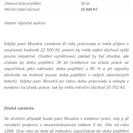
Získaná doba pojištění
38 let
Měsíční státní důchod
10 448 Kč
vlastní výpočet autora
Kdyby paní Moudrá uvedené tři roky pracovala a měla příjem v
současné hodnotě 22 500 Kč, potom by měla státní důchod vyšší
pouze nepatrně. Osobní vyměřovací základ by byl shodný, ale
získala by dobu pojištění 39 let (evidence na úřadu práce se
započítává jako náhradní doba pojištění z 80 % a při výpočtu
důchodu se hodnotí pouze doba pojištění v celých ukončených
letech). Kdyby paní Moudrá po celou dobu pracovala a nebyla v
evidenci na úřadu práce, tak by měla měsíční důchod 10 702 Kč.
Druhá varianta
Ve druhém případě bude paní Moudrá v evidenci práci, kdy ji již
nenáleží podpora v nezaměstnanosti celkem 5 let. Vše od roku
1996. Dva roky se tedy již nebudou započítávat do doby pojištění