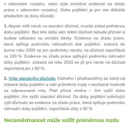
v zákonném rozsahu, nebo výše zmíněná evidence na úřadu
práce v zákonném rozsahu). Doba pojištění je pro vás důležitá
především ze dvou důvodů:
1.
Abyste měli nárok na starobní důchod, musíte získat potřebnou
dobu pojištění. Bez této doby vám státní důchod nebude přiznán a
budete odkázáni na sociální dávky. Evidence na úřadu práce,
která splňuje podmínku náhradních dob pojištění, získaná do
konce roku 2009 se pro podmínku nároku na důchod započítává
ze 100 %. Evidence na úřadu práce splňující podmínku náhradní
doby pojištění, získaná od roku 2010 se již pro nárok na důchod
započítává jen z 80 %.
2.
Výše starobního důchodu
(řádného i předčasného) se odvíjí od
získané doby pojištění a vaší průměrné mzdy v současné hodnotě
za odpracované roky. Platí přímá úměra – čím vyšší doba
pojištění, tím vyšší starobní důchod. Do doby pojištění ovlivňující
výši důchodu se evidence na úřadu práce, která splňuje podmínku
náhradní doby pojištění, započítává vždy z 80 %.
Nezaměstnanost může snížit průměrnou mzdu