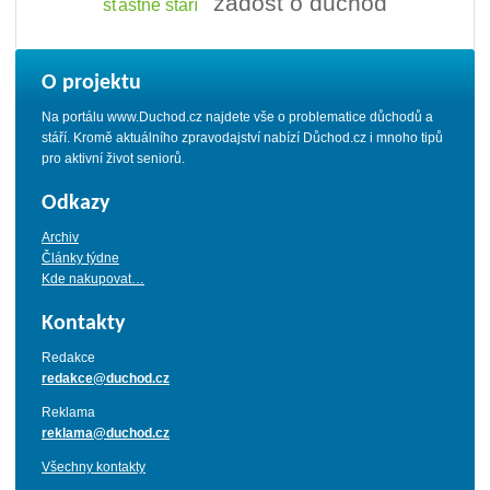
žádost o důchod
šťastné stáří
O projektu
Na portálu www.Duchod.cz najdete vše o problematice důchodů a
stáří. Kromě aktuálního zpravodajství nabízí Důchod.cz i mnoho tipů
pro aktivní život seniorů.
Odkazy
Archiv
Články týdne
Kde nakupovat…
Kontakty
Redakce
redakce@duchod.cz
Reklama
reklama@duchod.cz
Všechny kontakty