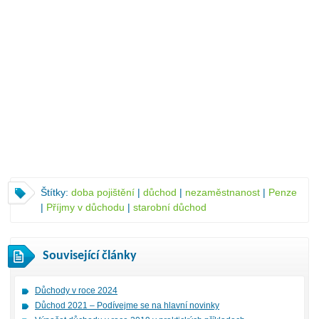
Štítky:
doba pojištění
|
důchod
|
nezaměstnanost
|
Penze
|
Příjmy v důchodu
|
starobní důchod
Související články
Důchody v roce 2024
Důchod 2021 – Podívejme se na hlavní novinky