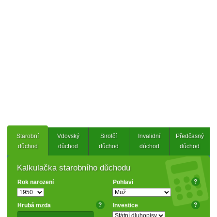
Starobní
Vdovský
Sirotčí
Invalidní
Předčasný
důchod
důchod
důchod
důchod
důchod
Kalkulačka starobního důchodu
?
Rok narození
Pohlaví
?
?
Hrubá mzda
Investice