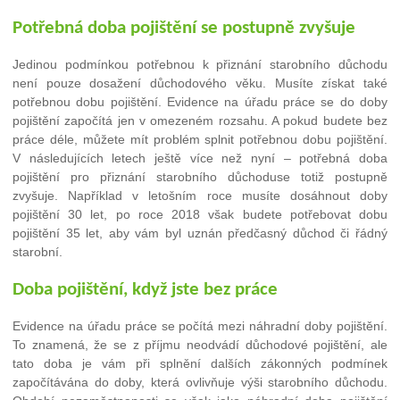
Potřebná doba pojištění se postupně zvyšuje
Jedinou podmínkou potřebnou k přiznání starobního důchodu
není pouze dosažení důchodového věku. Musíte získat také
potřebnou dobu pojištění. Evidence na úřadu práce se do doby
pojištění započítá jen v omezeném rozsahu. A pokud budete bez
práce déle, můžete mít problém splnit potřebnou dobu pojištění.
V následujících letech ještě více než nyní – potřebná doba
pojištění pro přiznání starobního důchoduse totiž postupně
zvyšuje. Například v letošním roce musíte dosáhnout doby
pojištění 30 let, po roce 2018 však budete potřebovat dobu
pojištění 35 let, aby vám byl uznán předčasný důchod či řádný
starobní.
Doba pojištění, když jste bez práce
Evidence na úřadu práce se počítá mezi náhradní doby pojištění.
To znamená, že se z příjmu neodvádí důchodové pojištění, ale
tato doba je vám při splnění dalších zákonných podmínek
započítávána do doby, která ovlivňuje výši starobního důchodu.