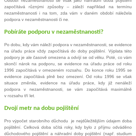
Období nezaměstnanosti se však jako náhradní doba pojištění
započítává různými způsoby – záleží například na termínu
nezaměstnanosti i na tom, zda vám v daném období náležela
podpora v nezaměstnanosti či ne.
Pobíráte podporu v nezaměstnanosti?
Po dobu, kdy vám náleží podpora v nezaměstnanosti, se evidence
na úřadu práce vždy započítává do doby pojištění. Výplata této
podpory je ale časově omezena a odvíjí se od věku. Poté, co vám
skončí nárok na podporu, se evidence na úřadu práce od roku
1996 započítává v omezeném rozsahu. Do konce roku 1995 se
evidence započítává plně bez omezení. Od roku 1996 se však
situace změnila, evidence na úřadu práce, kdy již nenáleží
podpora v nezaměstnanosti, se vám započítává maximálně
v rozsahu tří let.
Dvojí metr na dobu pojištění
Pro výpočet starobního důchodu je nejdůležitějším údajem doba
pojištění. Celková doba sčítá roky, kdy bylo z příjmu odváděno
důchodového pojištění a náhradní doby pojištění (např. studium