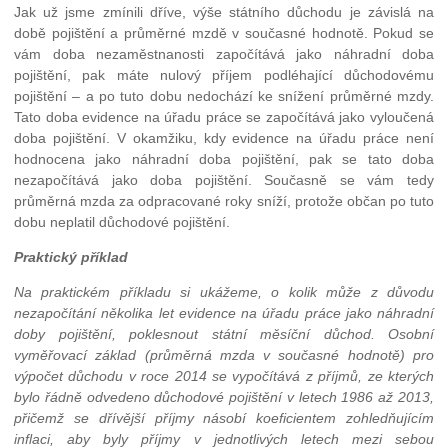
Jak už jsme zmínili dříve, výše státního důchodu je závislá na
době pojištění a průměrné mzdě v současné hodnotě. Pokud se
vám doba nezaměstnanosti započítává jako náhradní doba
pojištění, pak máte nulový příjem podléhající důchodovému
pojištění – a po tuto dobu nedochází ke snížení průměrné mzdy.
Tato doba evidence na úřadu práce se započítává jako vyloučená
doba pojištění. V okamžiku, kdy evidence na úřadu práce není
hodnocena jako náhradní doba pojištění, pak se tato doba
nezapočítává jako doba pojištění. Současně se vám tedy
průměrná mzda za odpracované roky sníží, protože občan po tuto
dobu neplatil důchodové pojištění.
Praktický příklad
Na praktickém příkladu si ukážeme, o kolik může z důvodu
nezapočítání několika let evidence na úřadu práce jako náhradní
doby pojištění, poklesnout státní měsíční důchod. Osobní
vyměřovací základ (průměrná mzda v současné hodnotě) pro
výpočet důchodu v roce 2014 se vypočítává z příjmů, ze kterých
bylo řádně odvedeno důchodové pojištění v letech 1986 až 2013,
přičemž se dřívější příjmy násobí koeficientem zohledňujícím
inflaci, aby byly příjmy v jednotlivých letech mezi sebou