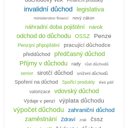
Finanční produkty
invalidní důchod
legislativa
ministerstvo financí
nový zákon
náhradní doba pojištění
nárok
odchod do důchodu
Penze
OSSZ
pracující důchodce
Penzijní připojištění
předčasný důchod
předdůchod
Příjmy v důchodu
rady
růst důchodů
sirotčí důchod
senior
snížení důchodů
Spoření na důchod
Spořící produkty
třetí pilíř
vdovský důchod
valorizace
výplata důchodu
Výdaje v penzi
výpočet důchodu
zahraniční důchod
zaměstnání
čssz
Zdraví
zrak