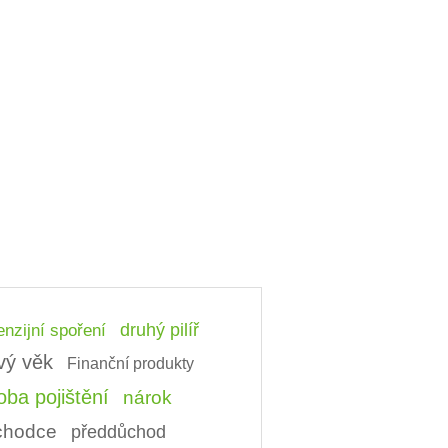
nzijní spoření
druhý pilíř
vý věk
Finanční produkty
ba pojištění
nárok
ůchodce
předdůchod