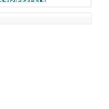
omáhá zvýšit šance na zaměstnání