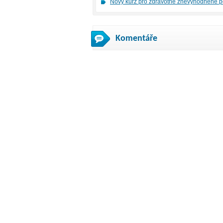
Nový kurz pro zdravotně znevýhodněné p
Komentáře