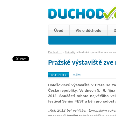
Úvod
Vše o důchodu
D
Důchod.cz
>
Aktuality
> Pražské výstaviště zve na sen
Pražské výstaviště zve 
|
vojtas
AKTUALITY
Holešovické výstaviště v Praze se za
České republiky. Ve dnech 5.- 6. říjn
2012. Součástí tohoto největšího ve
festival Senior FEST a běh pro radost 
„Rok 2012 byl vyhlášen Evropským rokem 
se rozhodli letošní ročník rozšířit o pestr