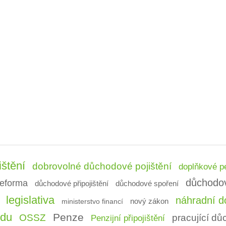
ištění
dobrovolné důchodové pojištění
doplňkové pe
důchodo
eforma
důchodové připojištění
důchodové spoření
legislativa
náhradní do
ministerstvo financí
nový zákon
odu
Penze
OSSZ
pracující d
Penzijní připojištění