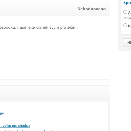
Spo
Nehodnoceno
A
neuv
N
ebooku, nasdílejte článek svým přátelům.
dny
 novinku pro chodce