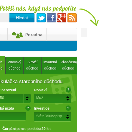
y
Poradna
ní
Vdovský
Sirotčí
Invalidní
Předčasný
od
důchod
důchod
důchod
důchod
lkulačka starobního důchodu
?
 narození
Pohlaví
50
Muž
?
?
bá mzda
Investice
Státní dluhopisy
Čerpání penze po dobu 20 let