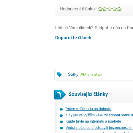
Hodnocení článku
Líbí se Vám článek? Podpořte nás na Fac
Doporučte článek
Štítky:
Aktivní stáří
Související články
Práce v důchodu na dohodu
Tipy jak ve vyšším věku zvládnout horké 
Kupte brýle na internetu a ušetřete
Vědci z Liberce představili bezpečnostní