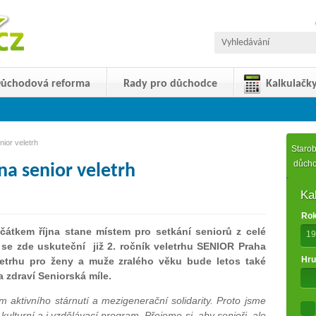
ůchodová reforma
Rady pro důchodce
Kalkulačk
ior veletrh
Starob
důch
na senior veletrh
Ka
Rok
čátkem října stane místem pro setkání seniorů z celé
19
a se zde uskuteční již 2. ročník veletrhu SENIOR Praha
Hru
letrhu pro ženy a muže zralého věku bude letos také
a zdraví Seniorská míle.
aktivního stárnutí a mezigenerační solidarity. Proto jsme
ý kulturní a i vzdělávací program. Přejeme si, aby senioři, ale