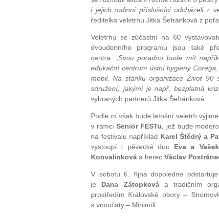
i jejich rodinní příslušníci odcházeli z 
ředitelka veletrhu Jitka Šefránková z poř
Veletrhu se zúčastní na 60 vystavovate
dvoudenního programu jsou také pře
centra.
„Svou poradnu bude mít napříkl
edukační centrum ústní hygieny Corega, 
mobil. Na stánku organizace Život 90 
sdružení, jakými je např. bezplatná kriz
vybraných partnerů Jitka Šefránková.
Podle ní však bude letošní veletrh výjim
v rámci
Senior FESTu,
jež bude moder
na festivalu například
Karel Štědrý a Pa
vystoupí i pěvecké duo
Eva a Vaše
Konvalinková
a
herec
Václav Postráne
V sobotu 6. října dopoledne odstartuj
je
Dana Zátopková
a tradičním or
prostředím Královské obory – Stromov
s vnoučaty – Minimíli.