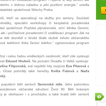
veletrhu s dobrou náladou a plni pozitivní energie,“
uvedla
adatelské společnosti Střechy Praha.
lů, kteří se specializují na služby pro seniory. Součástí
dnášky, speciální workshopy či bezplatná poradenská
ad společnost Pražská plynárenská, oční klinika Gemini,
ale i počítačové poradenství či vzdělávací program Jak na
se lidé dozvědí o široké škále služeb tohoto občanského
ová telefonní linka Senior telefon,“
vyjmenovává program
ečný i celou řadou uměleckých osobností, kteří zde vystoupí
ovat
Eduard Hrubeš.
Na pozvání Divadla U Valšů vystoupí
vlína Filipovská,
své největší hity zazpívá
Eva Pilarová
a
k.
Účast potvrdily také herečky
Květa Fialová
a
Naďa
cký.
e populární běh seniorů
Seniorská míle.
Jeho patronkou
ganizátorem občanské sdružení Život 90. Běh krásným
ky je obohacen i o procházku a také kratší běh seniorů