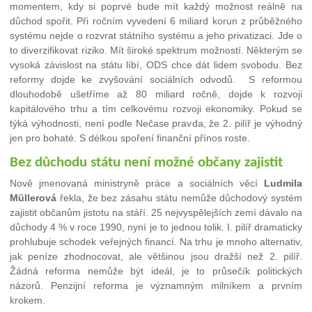
momentem, kdy si poprvé bude mít každý možnost reálně na
důchod spořit. Při ročním vyvedení 6 miliard korun z průběžného
systému nejde o rozvrat státního systému a jeho privatizaci. Jde o
to diverzifikovat riziko. Mít široké spektrum možností. Některým se
vysoká závislost na státu líbí, ODS chce dát lidem svobodu. Bez
reformy dojde ke zvyšování sociálních odvodů. S reformou
dlouhodobě ušetříme až 80 miliard ročně, dojde k rozvoji
kapitálového trhu a tím celkovému rozvoji ekonomiky. Pokud se
týká výhodnosti, není podle Nečase pravda, že 2. pilíř je výhodný
jen pro bohaté. S délkou spoření finanční přínos roste.
Bez důchodu státu není možné občany zajistit
Nově jmenovaná ministryně práce a sociálních věcí
Ludmila
Müllerová
řekla, že bez zásahu státu nemůže důchodový systém
zajistit občanům jistotu na stáří. 25 nejvyspělejších zemí dávalo na
důchody 4 % v roce 1990, nyní je to jednou tolik. I. pilíř dramaticky
prohlubuje schodek veřejných financí. Na trhu je mnoho alternativ,
jak peníze zhodnocovat, ale většinou jsou dražší než 2. pilíř.
Žádná reforma nemůže být ideál, je to průsečík politických
názorů. Penzijní reforma je významným milníkem a prvním
krokem.