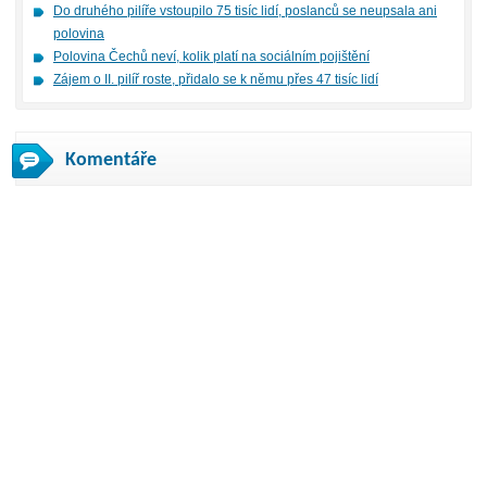
Do druhého pilíře vstoupilo 75 tisíc lidí, poslanců se neupsala ani
polovina
Polovina Čechů neví, kolik platí na sociálním pojištění
Zájem o II. pilíř roste, přidalo se k němu přes 47 tisíc lidí
Komentáře