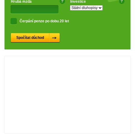
?
?
Hrubá mzda
Investice
Čerpání penze po dobu 20 let