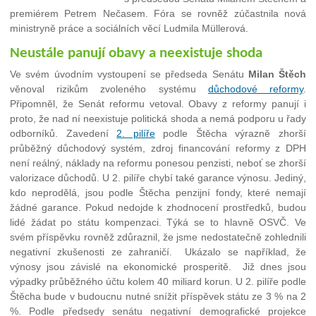
premiérem Petrem Nečasem. Fóra se rovněž zúčastnila nová
ministryně práce a sociálních věcí Ludmila Müllerová.
Neustále panují obavy a neexistuje shoda
Ve svém úvodním vystoupení se předseda Senátu
Milan Štěch
věnoval rizikům zvoleného systému
důchodové reformy
.
Připomněl, že Senát reformu vetoval. Obavy z reformy panují i
proto, že nad ní neexistuje politická shoda a nemá podporu u řady
odborníků. Zavedení
2. pilíře
podle Štěcha výrazně zhorší
průběžný důchodový systém, zdroj financování reformy z DPH
není reálný, náklady na reformu ponesou penzisti, neboť se zhorší
valorizace důchodů. U 2. pilíře chybí také garance výnosu. Jediný,
kdo neprodělá, jsou podle Štěcha penzijní fondy, které nemají
žádné garance. Pokud nedojde k zhodnocení prostředků, budou
lidé žádat po státu kompenzaci. Týká se to hlavně OSVČ. Ve
svém příspěvku rovněž zdůraznil, že jsme nedostatečně zohlednili
negativní zkušenosti ze zahraničí. Ukázalo se například, že
výnosy jsou závislé na ekonomické prosperitě. Již dnes jsou
výpadky průběžného účtu kolem 40 miliard korun. U 2. pilíře podle
Štěcha bude v budoucnu nutné snížit příspěvek státu ze 3 % na 2
%. Podle předsedy senátu negativní demografické projekce