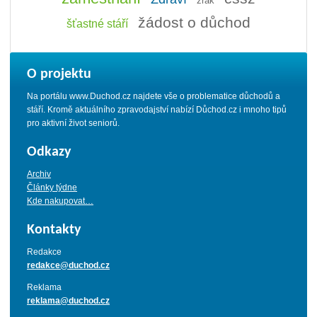
zrak
žádost o důchod
šťastné stáří
O projektu
Na portálu www.Duchod.cz najdete vše o problematice důchodů a
stáří. Kromě aktuálního zpravodajství nabízí Důchod.cz i mnoho tipů
pro aktivní život seniorů.
Odkazy
Archiv
Články týdne
Kde nakupovat…
Kontakty
Redakce
redakce@duchod.cz
Reklama
reklama@duchod.cz