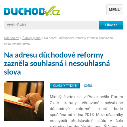
MENU
Důchod.cz
>
Články týdne
> Na adresu důchodové reformy zazněla souhlasná i
nesouhlasná slova
Na adresu důchodové reformy
zazněla souhlasná i nesouhlasná
slova
|
vojtas
ČLÁNKY TÝDNE
Minulý čtvrtek se v Praze sešlo Fórum
Zlaté koruny věnované schválené
důchodové reformě, která bude
spuštěna od ledna 2013. Mezi účastníky
nechyběli představitelé státu v čele
s předsedou Senátu Milanem Štěchem a