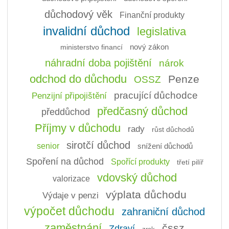
důchodový věk
Finanční produkty
invalidní důchod
legislativa
ministerstvo financí
nový zákon
náhradní doba pojištění
nárok
odchod do důchodu
Penze
OSSZ
pracující důchodce
Penzijní připojištění
předčasný důchod
předdůchod
Příjmy v důchodu
rady
růst důchodů
sirotčí důchod
senior
snížení důchodů
Spoření na důchod
Spořící produkty
třetí pilíř
vdovský důchod
valorizace
výplata důchodu
Výdaje v penzi
výpočet důchodu
zahraniční důchod
zaměstnání
čssz
Zdraví