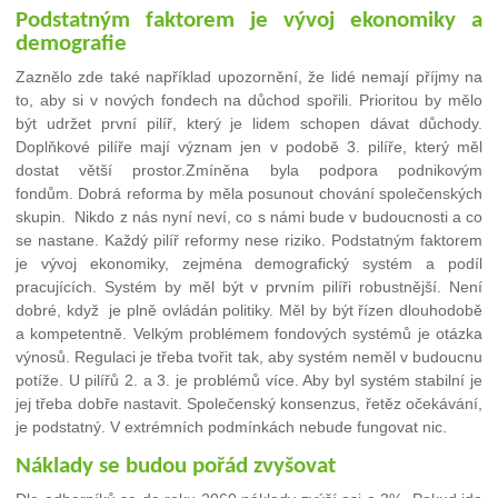
Podstatným faktorem je vývoj ekonomiky a
demografie
Zaznělo zde také například upozornění, že lidé nemají příjmy na
to, aby si v nových fondech na důchod spořili. Prioritou by mělo
být udržet první pilíř, který je lidem schopen dávat důchody.
Doplňkové pilíře mají význam jen v podobě 3. pilíře, který měl
dostat větší prostor.Zmíněna byla podpora podnikovým
fondům.
Dobrá reforma by měla posunout chování společenských
skupin. Nikdo z nás nyní neví, co s námi bude v budoucnosti a co
se nastane. Každý pilíř reformy nese riziko. Podstatným faktorem
je vývoj ekonomiky, zejména demografický systém a podíl
pracujících. Systém by měl být v prvním pilíři robustnější. Není
dobré, když je plně ovládán politiky. Měl by být řízen dlouhodobě
a kompetentně. Velkým problémem fondových systémů je otázka
výnosů. Regulaci je třeba tvořit tak, aby systém neměl v budoucnu
potíže. U pilířů 2. a 3. je problémů více. Aby byl systém stabilní je
jej třeba dobře nastavit. Společenský konsenzus, řetěz očekávání,
je podstatný. V extrémních podmínkách nebude fungovat nic.
Náklady se budou pořád zvyšovat