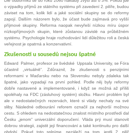
Dle odborníků se do roku 2060 náklady zvýší asi o 3%. Pokud jde
o výpadky příjmů ze státního systému při zavedení 2. pilíře, budou
záviset na tom, kolik lidí a jaké sociální skupiny se do reformy
zapojí. Dalším názorem bylo, že účast bude zajímavá pro vyšší
příjmové skupiny. Reforma naopak nevyřeší nízkou míru úspor
nízkopříjmových skupin, které zůstanou závislé na průběžném
systému. Psychologie hraje rozhodování lidí důležitou roli a česká
veřejnost je opatrná a konzervativní.
Zkušenosti u sousedů nejsou špatné
Edward Palmer, profesor ze švédské Uppsala University, se Fóra
účastnil „virtuálně“. Zdůraznil, že zkušenosti s penzijními
reformami v Maďarsku nebo na Slovensku nebyly zdaleka tak
špatné, jako vypadají na první pohled. Podle něj byly reformy
dobře nastavené a implementované, i když se možná až příliš
spoléhaly na FDC (zásluhový systém) složku. Hlavní problém byl
ale v nedostatečných rezervách, které si vlády nechaly na své
sliby. Následné odbourání reforem označil za nejhorší možnou
cestu. S ohledem na nedostatečnou znalost místního prostředí dal
Česku „jenom“ univerzální doporučení. Vláda prý musí stanovit
dobrou strategii, zajistit její financování a také kontinuitu pro další
období. Pokud toto splníme, nezáleží na tom, jestli 2. pilíř