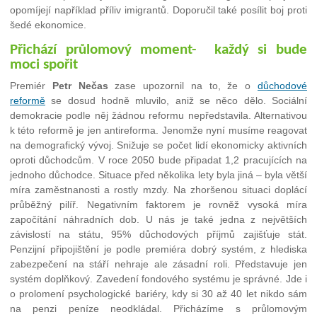
opomíjejí například příliv imigrantů. Doporučil také posílit boj proti
šedé ekonomice.
Přichází průlomový moment- každý si bude
moci spořit
Premiér
Petr Nečas
zase upozornil na to, že o
důchodové
reformě
se dosud hodně mluvilo, aniž se něco dělo. Sociální
demokracie podle něj žádnou reformu nepředstavila. Alternativou
k této reformě je jen antireforma. Jenomže nyní musíme reagovat
na demografický vývoj. Snižuje se počet lidí ekonomicky aktivních
oproti důchodcům. V roce 2050 bude připadat 1,2 pracujících na
jednoho důchodce. Situace před několika lety byla jiná – byla větší
míra zaměstnanosti a rostly mzdy. Na zhoršenou situaci doplácí
průběžný pilíř. Negativním faktorem je rovněž vysoká míra
započítání náhradních dob. U nás je také jedna z největších
závislostí na státu, 95% důchodových příjmů zajišťuje stát.
Penzijní připojištění je podle premiéra dobrý systém, z hlediska
zabezpečení na stáří nehraje ale zásadní roli. Představuje jen
systém doplňkový. Zavedení fondového systému je správné. Jde i
o prolomení psychologické bariéry, kdy si 30 až 40 let nikdo sám
na penzi peníze neodkládal. Přicházíme s průlomovým