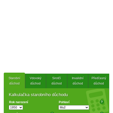
Starobní
Vdovský
Sirotčí
Invalidní
Předčasný
důchod
důchod
důchod
důchod
důchod
Kalkulačka starobního důchodu
?
Rok narození
Pohlaví