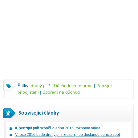
Štítky:
druhý pilíř
|
Důchodová reforma
|
Penzijní
připojištění
|
Spoření na důchod
Související články
II. penzijní pilíř skončí v lednu 2016, rozhodla vláda
V roce 2016 bude druhý pilíř zrušen, lidé dostanou peníze zpět