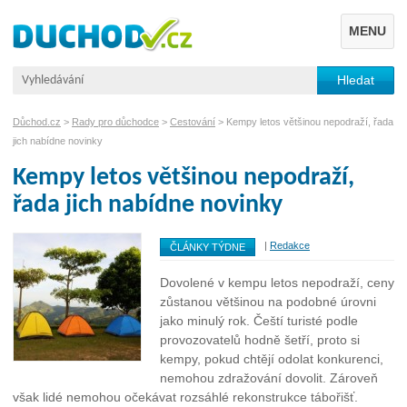
MENU
Důchod.cz
>
Rady pro důchodce
>
Cestování
> Kempy letos většinou nepodraží, řada
jich nabídne novinky
Kempy letos většinou nepodraží,
řada jich nabídne novinky
|
Redakce
ČLÁNKY TÝDNE
Dovolené v kempu letos nepodraží, ceny
zůstanou většinou na podobné úrovni
jako minulý rok. Čeští turisté podle
provozovatelů hodně šetří, proto si
kempy, pokud chtějí odolat konkurenci,
nemohou zdražování dovolit. Zároveň
však lidé nemohou očekávat rozsáhlé rekonstrukce tábořišť.