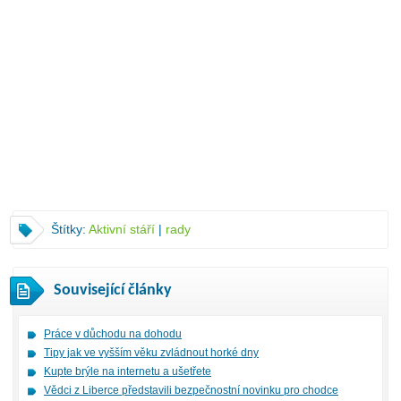
Štítky:
Aktivní stáří
|
rady
Související články
Práce v důchodu na dohodu
Tipy jak ve vyšším věku zvládnout horké dny
Kupte brýle na internetu a ušetřete
Vědci z Liberce představili bezpečnostní novinku pro chodce