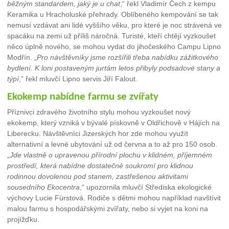
běžným standardem, jaký je u chat
,“ řekl Vladimír Čech z kempu
Keramika u Hracholuské přehrady. Oblíbeného kempování se tak
nemusí vzdávat ani lidé vyššího věku, pro které je noc strávená ve
spacáku na zemi už příliš náročná. Turisté, kteří chtějí vyzkoušet
něco úplně nového, se mohou vydat do jihočeského Campu Lipno
Modřín. „
Pro návštěvníky jsme rozšířili třeba nabídku zážitkového
bydlení. K loni postaveným jurtám letos přibyly podsadové stany a
týpí
,“ řekl mluvčí Lipno servis Jiří Falout.
Ekokemp nabídne farmu se zvířaty
Příznivci zdravého životního stylu mohou vyzkoušet nový
ekokemp, který vzniká v bývalé pískovně v Oldřichově v Hájích na
Liberecku. Návštěvníci Jizerských hor zde mohou využít
alternativní a levné ubytování už od června a to až pro 150 osob.
„
Jde vlastně o upravenou přírodní plochu v klidném, příjemném
prostředí, která nabídne dostatečné soukromí pro klidnou
rodinnou dovolenou pod stanem, zastřešenou aktivitami
sousedního Ekocentra
,“ upozornila mluvčí Střediska ekologické
výchovy Lucie Fürstová. Rodiče s dětmi mohou například navštívit
malou farmu s hospodářskými zvířaty, nebo si vyjet na koni na
projížďku.