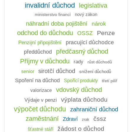
invalidní důchod
legislativa
ministerstvo financí
nový zákon
náhradní doba pojištění
nárok
odchod do důchodu
Penze
OSSZ
pracující důchodce
Penzijní připojištění
předčasný důchod
předdůchod
Příjmy v důchodu
rady
růst důchodů
sirotčí důchod
senior
snížení důchodů
Spoření na důchod
Spořící produkty
třetí pilíř
vdovský důchod
valorizace
výplata důchodu
Výdaje v penzi
výpočet důchodu
zahraniční důchod
zaměstnání
čssz
Zdraví
zrak
žádost o důchod
šťastné stáří