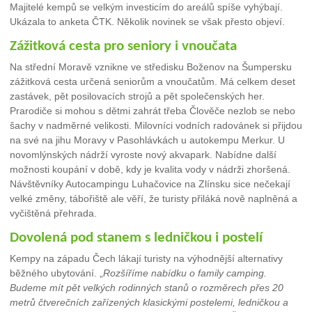
Majitelé kempů se velkým investicím do areálů spíše vyhýbají.
Ukázala to anketa ČTK. Několik novinek se však přesto objeví.
Zážitková cesta pro seniory i vnoučata
Na střední Moravě vznikne ve středisku Boženov na Šumpersku
zážitková cesta určená seniorům a vnoučatům. Má celkem deset
zastávek, pět posilovacích strojů a pět společenských her.
Prarodiče si mohou s dětmi zahrát třeba Člověče nezlob se nebo
šachy v nadměrné velikosti. Milovníci vodních radovánek si přijdou
na své na jihu Moravy v Pasohlávkách u autokempu Merkur. U
novomlýnských nádrží vyroste nový akvapark. Nabídne další
možnosti koupání v době, kdy je kvalita vody v nádrži zhoršená.
Návštěvníky Autocampingu Luhačovice na Zlínsku sice nečekají
velké změny, tábořiště ale věří, že turisty přiláká nově naplněná a
vyčištěná přehrada.
Dovolená pod stanem s ledničkou i postelí
Kempy na západu Čech lákají turisty na výhodnější alternativy
běžného ubytování. „
Rozšíříme nabídku o family camping.
Budeme mít pět velkých rodinných stanů o rozměrech přes 20
metrů čtverečních zařízených klasickými postelemi, ledničkou a