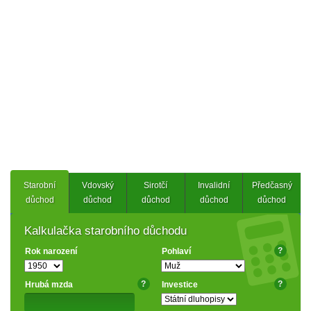
Starobní
Vdovský
Sirotčí
Invalidní
Předčasný
důchod
důchod
důchod
důchod
důchod
Kalkulačka starobního důchodu
?
Rok narození
Pohlaví
?
?
Hrubá mzda
Investice