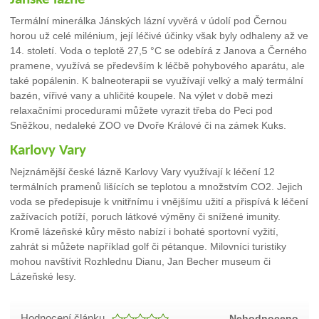
Termální minerálka Jánských lázní vyvěrá v údolí pod Černou
horou už celé milénium, její léčivé účinky však byly odhaleny až ve
14. století. Voda o teplotě 27,5 °C se odebírá z Janova a Černého
pramene, využívá se především k léčbě pohybového aparátu, ale
také popálenin. K balneoterapii se využívají velký a malý termální
bazén, vířivé vany a uhličité koupele. Na výlet v době mezi
relaxačními procedurami můžete vyrazit třeba do Peci pod
Sněžkou, nedaleké ZOO ve Dvoře Králové či na zámek Kuks.
Karlovy Vary
Nejznámější české lázně Karlovy Vary využívají k léčení 12
termálních pramenů lišících se teplotou a množstvím CO2. Jejich
voda se předepisuje k vnitřnímu i vnějšímu užití a přispívá k léčení
zažívacích potíží, poruch látkové výměny či snížené imunity.
Kromě lázeňské kůry město nabízí i bohaté sportovní vyžití,
zahrát si můžete například golf či pétanque. Milovníci turistiky
mohou navštívit Rozhlednu Dianu, Jan Becher museum či
Lázeňské lesy.
Hodnocení článku
Nehodnoceno