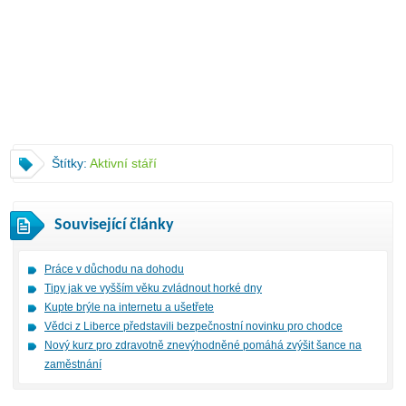
Štítky:
Aktivní stáří
Související články
Práce v důchodu na dohodu
Tipy jak ve vyšším věku zvládnout horké dny
Kupte brýle na internetu a ušetřete
Vědci z Liberce představili bezpečnostní novinku pro chodce
Nový kurz pro zdravotně znevýhodněné pomáhá zvýšit šance na
zaměstnání