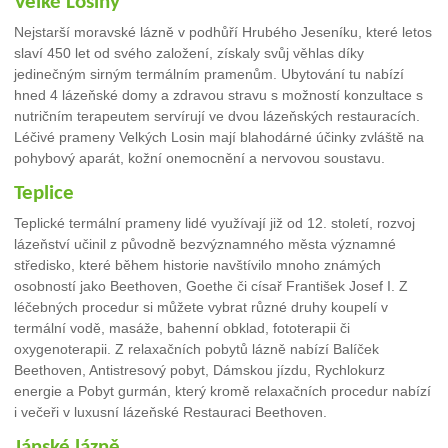
Velké Losiny
Nejstarší moravské lázně v podhůří Hrubého Jeseníku, které letos
slaví 450 let od svého založení, získaly svůj věhlas díky
jedinečným sirným termálním pramenům. Ubytování tu nabízí
hned 4 lázeňské domy a zdravou stravu s možností konzultace s
nutričním terapeutem servírují ve dvou lázeňských restauracích.
Léčivé prameny Velkých Losin mají blahodárné účinky zvláště na
pohybový aparát, kožní onemocnění a nervovou soustavu.
Teplice
Teplické termální prameny lidé využívají již od 12. století, rozvoj
lázeňství učinil z původně bezvýznamného města významné
středisko, které během historie navštívilo mnoho známých
osobností jako Beethoven, Goethe či císař František Josef I. Z
léčebných procedur si můžete vybrat různé druhy koupelí v
termální vodě, masáže, bahenní obklad, fototerapii či
oxygenoterapii. Z relaxačních pobytů lázně nabízí Balíček
Beethoven, Antistresový pobyt, Dámskou jízdu, Rychlokurz
energie a Pobyt gurmán, který kromě relaxačních procedur nabízí
i večeři v luxusní lázeňské Restauraci Beethoven.
Jánské lázně