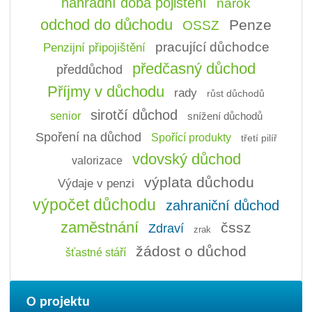
náhradní doba pojištění
nárok
odchod do důchodu
Penze
OSSZ
pracující důchodce
Penzijní připojištění
předčasný důchod
předdůchod
Příjmy v důchodu
rady
růst důchodů
sirotčí důchod
senior
snížení důchodů
Spoření na důchod
Spořící produkty
třetí pilíř
vdovský důchod
valorizace
výplata důchodu
Výdaje v penzi
výpočet důchodu
zahraniční důchod
zaměstnání
čssz
Zdraví
zrak
žádost o důchod
šťastné stáří
O projektu