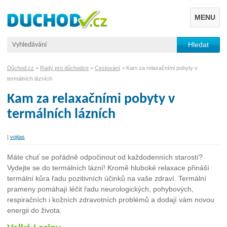
MENU
Důchod.cz
>
Rady pro důchodce
>
Cestování
> Kam za relaxačními pobyty v
termálních lázních
Kam za relaxačními pobyty v
termálních lázních
|
vojtas
Máte chuť se pořádně odpočinout od každodenních starostí?
Vydejte se do termálních lázní! Kromě hluboké relaxace přináší
termální kůra řadu pozitivních účinků na vaše zdraví. Termální
prameny pomáhají léčit řadu neurologických, pohybových,
respiračních i kožních zdravotních problémů a dodají vám novou
energii do života.