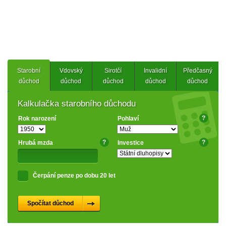
Starobní
Vdovský
Sirotčí
Invalidní
Předčasný
důchod
důchod
důchod
důchod
důchod
Kalkulačka starobního důchodu
?
Rok narození
Pohlaví
?
?
Hrubá mzda
Investice
Čerpání penze po dobu 20 let