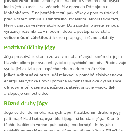
považována Indie
. Zmínky o ní najdeme v mnoha starobylých
indických textech – ve védách, či v eposech Rámájana a
Mahábhárata. Z nejstarších textů pak někdy v prvním tisíciletí
před Kristem vznikla Pataňdžaliho Jógasútra, autoritativní text,
který uznávají veškeré školy jógy. Do západního světa se jóga
výrazněji rozšířila až v moderní době a postupně se stala
velice módní záležitostí
, kterou propagují i různé celebrity.
Pozitivní účinky jógy
Jóga prospívá lidskému zdraví v mnoha různých směrech, jejím
hlavním cílem je navození fyzické i psychické pohody. Představuje
vynikající aktivitu pro uspěchaného moderního člověka,
jelikož
odbourává stres, učí relaxaci
a pomáhá získávat novou
energii. Na fyzické úrovni pomáhá vyrovnat svalové dysbalance,
obnovuje přirozenou pružnost páteře
, snižuje vysoký tlak
a zlepšuje činnost srdce.
Různé druhy jógy
Jóga se dělí do mnoha různých typů. K základním druhům jógy
patří například
hathajóga
, bhaktijóga, či kundalinijóga. Kromě
těchto tradičních variant pak existují modernější druhy jako
rychlejší
power jóga
nebo gravijóga pro těhotné ženy. Při výběru