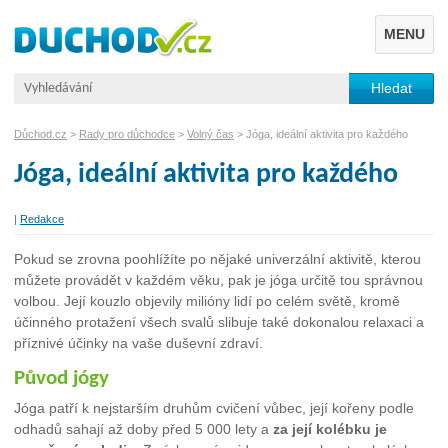
MENU
Důchod.cz
>
Rady pro důchodce
>
Volný čas
> Jóga, ideální aktivita pro každého
Jóga, ideální aktivita pro každého
|
Redakce
Pokud se zrovna poohlížíte po nějaké univerzální aktivitě, kterou
můžete provádět v každém věku, pak je jóga určitě tou správnou
volbou. Její kouzlo objevily milióny lidí po celém světě, kromě
účinného protažení všech svalů slibuje také dokonalou relaxaci a
příznivé účinky na vaše duševní zdraví.
Původ jógy
Jóga patří k nejstarším druhům cvičení vůbec, její kořeny podle
odhadů sahají až doby před 5 000 lety a
za její kolébku je