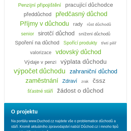
pracující důchodce
Penzijní připojištění
předčasný důchod
předdůchod
Příjmy v důchodu
rady
růst důchodů
sirotčí důchod
senior
snížení důchodů
Spoření na důchod
Spořící produkty
třetí pilíř
vdovský důchod
valorizace
výplata důchodu
Výdaje v penzi
výpočet důchodu
zahraniční důchod
zaměstnání
čssz
Zdraví
zrak
žádost o důchod
šťastné stáří
O projektu
Na portálu www.Duchod.cz najdete vše o problematice důchodů a
stáří. Kromě aktuálního zpravodajství nabízí Důchod.cz i mnoho tipů