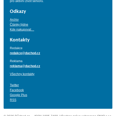
pro aktivní život seniorů.
Odkazy
Archiv
Články týdne
Kde nakupovat…
Kontakty
Redakce
redakce@duchod.cz
Reklama
reklama@duchod.cz
Všechny kontakty
Twitter
Facebook
Google Plus
RSS