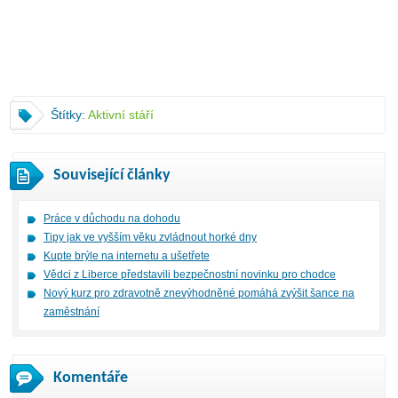
Štítky:
Aktivní stáří
Související články
Práce v důchodu na dohodu
Tipy jak ve vyšším věku zvládnout horké dny
Kupte brýle na internetu a ušetřete
Vědci z Liberce představili bezpečnostní novinku pro chodce
Nový kurz pro zdravotně znevýhodněné pomáhá zvýšit šance na
zaměstnání
Komentáře