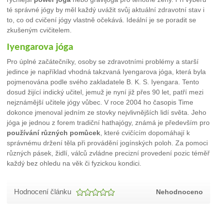
té správné jógy by měl každý uvážit svůj aktuální zdravotní stav i
to, co od cvičení jógy vlastně očekává. Ideální je se poradit se
zkušeným cvičitelem.
Iyengarova jóga
Pro úplné začátečníky, osoby se zdravotními problémy a starší
jedince je například vhodná takzvaná Iyengarova jóga, která byla
pojmenována podle svého zakladatele B. K. S. Iyengara. Tento
dosud žijící indický učitel, jemuž je nyní již přes 90 let, patří mezi
nejznámější učitele jógy vůbec. V roce 2004 ho časopis Time
dokonce jmenoval jedním ze stovky nejvlivnějších lidí světa. Jeho
jóga je jednou z forem tradiční hathajógy, známá je především pro
používání různých pomůcek
, které cvičícím dopomáhají k
správnému držení těla při provádění jogínských poloh. Za pomoci
různých pásek, židlí, válců zvládne precizní provedení pozic téměř
každý bez ohledu na věk či fyzickou kondici.
Hodnocení článku
Nehodnoceno