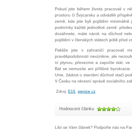
Pokud jste během života pracovali v n
prostoru či Švýcarsku a odváděli příspě
země, kde jste byli pojištěni minimálně
podmínky každé jednotlivé země: předev
dosáhnete, máte nárok na důchod nebo
pojištění v členských státech ještě před
Pakliže jste v zahraničí pracovali
pravděpodobností nevznikne, ale nezoufejt
ní plynou, převezme a započte stát, ve
Bát se nemusíte ani přílišné byrokracie. 
Unie, žádost o starobní důchod stačí pod
V Česku na okresní správě sociálního za
Zdroj:
E15
,
penize.cz
Hodnocení článku
Líbí se Vám článek? Podpořte nás na Fac