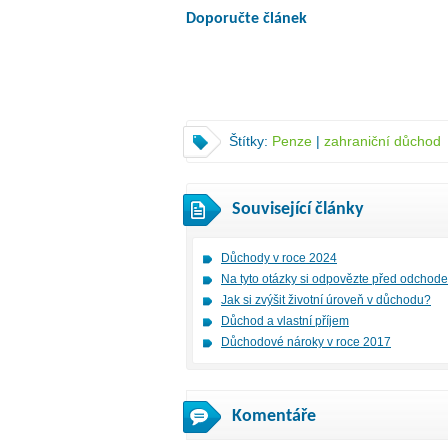
Doporučte článek
Štítky:
Penze
|
zahraniční důchod
Související články
Důchody v roce 2024
Na tyto otázky si odpovězte před odchod
Jak si zvýšit životní úroveň v důchodu?
Důchod a vlastní příjem
Důchodové nároky v roce 2017
Komentáře