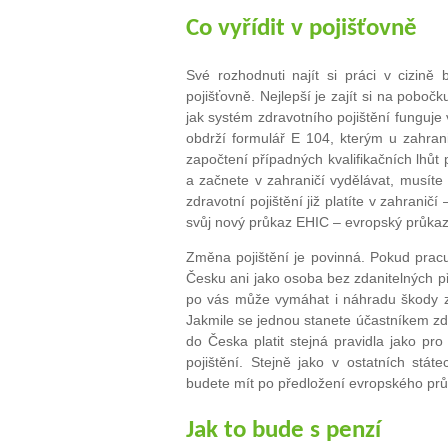
Co vyřídit v pojišťovně
Své rozhodnuti najít si práci v cizině
pojišťovně. Nejlepší je zajít si na poboč
jak systém zdravotního pojištění funguje 
obdrží formulář E 104, kterým u zahran
započtení případných kvalifikačních lhůt 
a začnete v zahraničí vydělávat, musíte 
zdravotní pojištění již platíte v zahranič
svůj nový průkaz EHIC – evropský průkaz 
Změna pojištění je povinná. Pokud pracu
Česku ani jako osoba bez zdanitelných př
po vás může vymáhat i náhradu škody za
Jakmile se jednou stanete účastníkem zdr
do Česka platit stejná pravidla jako pro 
pojištění. Stejně jako v ostatních st
budete mít po předložení evropského prů
Jak to bude s penzí