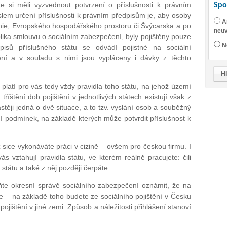
e si měli vyzvednout potvrzení o příslušnosti k právním
Spo
lem určení příslušnosti k právním předpisům je, aby osoby
A
unie, Evropského hospodářského prostoru či Švýcarska a po
neuv
lika smlouvu o sociálním zabezpečení, byly pojištěny pouze
N
isů příslušného státu se odvádí pojistné na sociální
ění a v souladu s nimi jsou vypláceny i dávky z těchto
í platí pro vás tedy vždy pravidla toho státu, na jehož území
íštění dob pojištění v jednotlivých státech existují však z
astěji jedná o dvě situace, a to tzv. vyslání osob a souběžný
í podmínek, na základě kterých může potvrdit příslušnost k
 sice vykonáváte práci v cizině – ovšem pro českou firmu. I
s vztahují pravidla státu, ve kterém reálně pracujete: čili
státu a také z něj později čerpáte.
e okresní správě sociálního zabezpečení oznámit, že na
e – na základě toho budete ze sociálního pojištění v Česku
 pojištění v jiné zemi. Způsob a náležitosti přihlášení stanoví