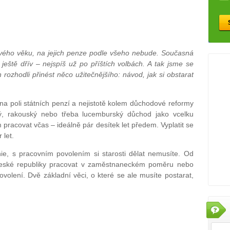
dového věku, na jejich penze podle všeho nebude. Současná
eště dřív – nejspíš už po příštích volbách. A tak jsme se
h rozhodli přinést něco užitečnějšího: návod, jak si obstarat
a poli státních penzí a nejistotě kolem důchodové reformy
ký, rakouský nebo třeba lucemburský důchod jako vcelku
pracovat včas – ideálně pár desítek let předem. Vyplatit se
 let.
e, s pracovním povolením si starosti dělat nemusíte. Od
České republiky pracovat v zaměstnaneckém poměru nebo
volení. Dvě základní věci, o které se ale musíte postarat,