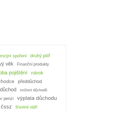
nzijní spoření
druhý pilíř
vý věk
Finanční produkty
ba pojištění
nárok
ůchodce
předdůchod
í důchod
snížení důchodů
výplata důchodu
v penzi
čssz
šťastné stáří