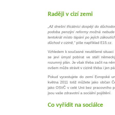
.
Raději v cizí zemi
„Až dnešní třicátníci dospějí do důcho
podoba penzijní reformy možná nebude j
tentokrát místo tápání po jejích zákoutíc
důchod v cizině,“
píše například E15.cz.
Vzhledem k současné neutěšené situaci n
se jeví úmysl pobírat ve stáří němec
rozumný plán. Je však třeba začít na něm 
ovšem může strávit v cizině třeba i jen pár
Pokud vycestujete do zemí Evropské uni
května 2011 totiž můžete jako občan 
jako OSVČ v celé Unii bez pracovního po
jsou vaše zdravotní a sociální pojištění.
Co vyřídit na sociálce