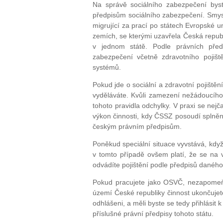
Na správě sociálního zabezpečení byst
předpisům sociálního zabezpečení. Smys
migrující za prací po státech Evropské 
zemích, se kterými uzavřela Česká repub
v jednom státě. Podle právních předp
zabezpečení včetně zdravotního pojišt
systémů.
Pokud jde o sociální a zdravotní pojištěn
vyděláváte. Kvůli zamezení nežádoucího tř
tohoto pravidla odchylky. V praxi se nejč
výkon činnosti, kdy ČSSZ posoudí splněn
českým právním předpisům.
Poněkud speciální situace vyvstává, když
v tomto případě ovšem platí, že se na vá
odvádíte pojištění podle předpisů daného 
Pokud pracujete jako OSVČ, nezapomeňt
území České republiky činnost ukončujet
odhlášeni, a měli byste se tedy přihlásit k
příslušné právní předpisy tohoto státu.