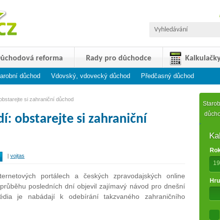
ůchodová reforma
Rady pro důchodce
Kalkulačk
arobní důchod
Vdovský, vdovecký důchod
Předčasný důchod
 obstarejte si zahraniční důchod
Starob
důch
í: obstarejte si zahraniční
Ka
Rok
|
vojtas
19
ternetových portálech a českých zpravodajských online
Hru
 průběhu posledních dní objevil zajímavý návod pro dnešní
média je nabádají k odebírání takzvaného zahraničního