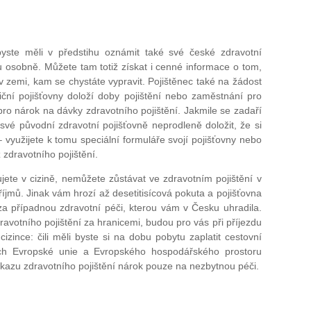
 byste měli v předstihu oznámit také své české zdravotní
ku osobně. Můžete tam totiž získat i cenné informace o tom,
v zemi, kam se chystáte vypravit. Pojištěnec také na žádost
iční pojišťovny doloží doby pojištění nebo zaměstnání pro
pro nárok na dávky zdravotního pojištění. Jakmile se zadaří
své původní zdravotní pojišťovně neprodleně doložit, že si
í – využijete k tomu speciální formuláře svojí pojišťovny nebo
zdravotního pojištění.
jete v cizině, nemůžete zůstávat ve zdravotním pojištění v
íjmů. Jinak vám hrozí až desetitisícová pokuta a pojišťovna
 případnou zdravotní péči, kterou vám v Česku uhradila.
avotního pojištění za hranicemi, budou pro vás při příjezdu
cizince: čili měli byste si na dobu pobytu zaplatit cestovní
átech Evropské unie a Evropského hospodářského prostoru
kazu zdravotního pojištění nárok pouze na nezbytnou péči.