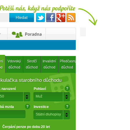
y
Poradna
ní
Vdovský
Sirotčí
Invalidní
Předčasný
od
důchod
důchod
důchod
důchod
lkulačka starobního důchodu
?
 narození
Pohlaví
50
Muž
?
?
bá mzda
Investice
Státní dluhopisy
Čerpání penze po dobu 20 let