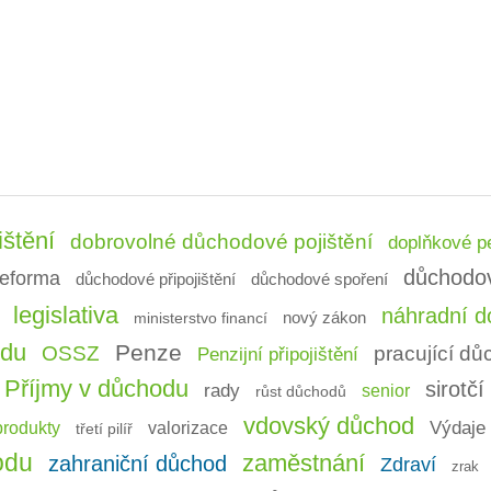
ištění
dobrovolné důchodové pojištění
doplňkové pe
důchodo
eforma
důchodové připojištění
důchodové spoření
legislativa
náhradní do
ministerstvo financí
nový zákon
odu
Penze
OSSZ
pracující d
Penzijní připojištění
Příjmy v důchodu
sirotč
rady
senior
růst důchodů
vdovský důchod
Výdaje 
produkty
valorizace
třetí pilíř
odu
zaměstnání
zahraniční důchod
Zdraví
zrak