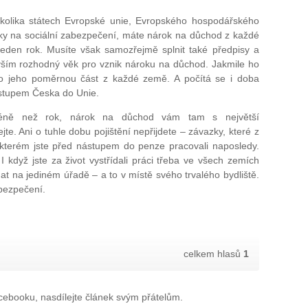
ěkolika státech Evropské unie, Evropského hospodářského
vky na sociální zabezpečení, máte nárok na důchod z každé
 jeden rok. Musíte však samozřejmě splnit také předpisy a
ším rozhodný věk pro vznik nároku na důchod. Jakmile ho
 jeho poměrnou část z každé země. A počítá se i doba
 vstupem Česka do Unie.
 méně než rok, nárok na důchod vám tam s největší
e. Ani o tuhle dobu pojištění nepřijdete – závazky, které z
 kterém jste před nástupem do penze pracovali naposledy.
I když jste za život vystřídali práci třeba ve všech zemích
at na jediném úřadě – a to v místě svého trvalého bydliště.
bezpečení.
celkem hlasů
1
ebooku, nasdílejte článek svým přátelům.