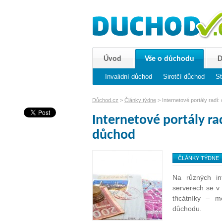
Úvod
Vše o důchodu
D
Invalidní důchod
Sirotčí důchod
St
Důchod.cz
>
Články týdne
> Internetové portály radí:
Internetové portály rad
důchod
ČLÁNKY TÝDNE
Na různých in
serverech se v
třicátníky – 
důchodu.