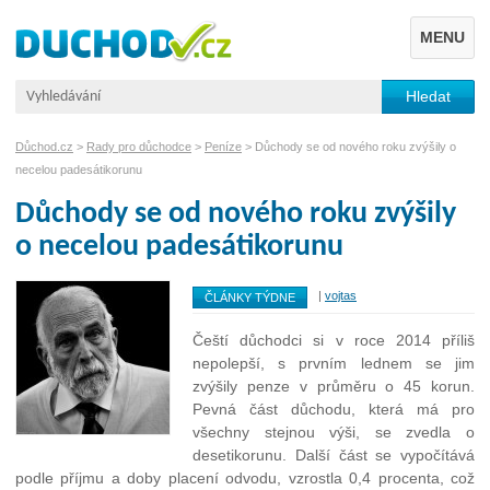
MENU
Důchod.cz
>
Rady pro důchodce
>
Peníze
> Důchody se od nového roku zvýšily o
necelou padesátikorunu
Důchody se od nového roku zvýšily
o necelou padesátikorunu
|
vojtas
ČLÁNKY TÝDNE
Čeští důchodci si v roce 2014 příliš
nepolepší, s prvním lednem se jim
zvýšily penze v průměru o 45 korun.
Pevná část důchodu, která má pro
všechny stejnou výši, se zvedla o
desetikorunu. Další část se vypočítává
podle příjmu a doby placení odvodu, vzrostla 0,4 procenta, což