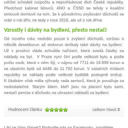
udržet schodek rozpočtu a neprohlubovat dluh České republiky.
Předchozí kabinet lidovců, ANO a ČSSD se tehdy v koaliční
smlouvě domluvil na tom, že k původnímu zvyšování důchodů se
vrátí o rok dřív, ne tedy v roce 2016, ale už o rok dříve.
Vzrostly i dávky na bydlení, přesto nestačí
Od nového roku nedošlo pouze k zvýšení důchodů, vzrůstu o
několik desetikorun až stokorun dočkaly také dávky na bydlení.
Už v prosinci vláda schválila nařízení, které zvedá částky za
náklady na byt. V Praze nyní činí podle velikosti bytu a podle
počtu osob, které v něm žijí, v nájmu od 7711 do 18.899 korun a
ve vlastním bytě od 4448 do 11.792 korun. V ostatních místech
republiky se náklady podle velikosti bydliště postupně snižují.
K částkám však měla výhrady rada seniorů, která je považuje za
nedostatečné. Starým lidem, kteří jsou na placení bytu sami,
nestačí peníze z důchodu na uhrazení nákladů za bydlení.
Hodnocení článku
celkem hlasů
3
Líbí se Vám článek? Podpořte nás na Facebooku, nasdílejte