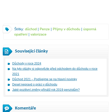
Štítky:
důchod
|
Penze
|
Příjmy v důchodu
|
úsporná
opatření
|
valorizace
Související články
Důchody v roce 2024
Na tyto otázky si odpovězte před odchodem do důchodu v roce
2021
Důchod 2021 – Podívejme se na hlavní novinky
Deset nepravd o práci v důchodu
Jaké pozitivní změny přináší rok 2019 penzistům?
Komentáře