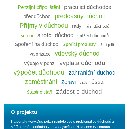
pracující důchodce
Penzijní připojištění
předčasný důchod
předdůchod
Příjmy v důchodu
rady
růst důchodů
sirotčí důchod
senior
snížení důchodů
Spoření na důchod
Spořící produkty
třetí pilíř
vdovský důchod
valorizace
výplata důchodu
Výdaje v penzi
výpočet důchodu
zahraniční důchod
zaměstnání
čssz
Zdraví
zrak
žádost o důchod
šťastné stáří
O projektu
Na portálu www.Duchod.cz najdete vše o problematice důchodů a
stáří. Kromě aktuálního zpravodajství nabízí Důchod.cz i mnoho tipů