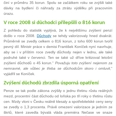
činí v průměru 35 korun. Spolu se začátkem roku se zvýšili také
dávky na bydlení či náhrady za ztrátu výdělku při pracovním
úrazu.
V roce 2008 si důchodci přilepšili o 816 korun
Z pohledu do statistik vyplývá, že k největšímu zvýšení penzí
došlo v roce 2008.
Důchody
se tehdy valorizovaly hned dvakrát.
Průměrně se zvedly celkem o 816 korun, z toho 600 korun tvořil
pevný díl. Ministr práce v demisi František Koníček nyní navrhuje,
aby se i v příštím roce zvedly důchody nejen v lednu, ale také
podruhé také v červenci. Ten se také už dříve kritizoval letošní
zvýšení důchodů o 45 korun.“
Považuju toto zvýšení nejenom za
nemravné, ale vůbec je třeba se důchodcům skoro i omluvit
,“
vyjádřil se Koníček.
Zvýšení důchodů zbrzdila úsporná opatření
Penze se tak podle zákona zvýšily o jednu třetinu růstu reálných
mezd, procentní část důchodu od loňska po tři roky o třetinu růstu
cen. Mzdy vloni v Česku reálně klesaly a spotřebitelské ceny seny
se zvedly o 1,3 procenta. Právě omezení valorizace je jedním ze
škrtů, které zavedla bývalá vláda premiéra Nečase ve snaze