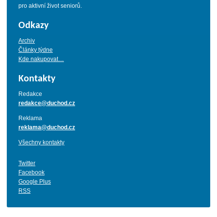
pro aktivní život seniorů.
Odkazy
Archiv
Články týdne
Kde nakupovat…
Kontakty
Redakce
redakce@duchod.cz
Reklama
reklama@duchod.cz
Všechny kontakty
Twitter
Facebook
Google Plus
RSS