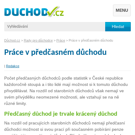
MENU
Důchod.cz
>
Rady pro důchodce
>
Práce
> Práce v předčasném důchodu
Práce v předčasném důchodu
|
Redakce
Počet předčasných důchodců podle statistik v České republice
každoročně stoupá a i tito lidé mají možnost si k tomuto důchodu
přivydělávat. Na rozdíl od starobních důchodců však nemají ve
svém přivýdělku neomezené možnosti, ale vztahují se na ně
různé limity.
Předčasný důchod je trvale krácený důchod
Na rozdíl od pracujících starobních důchodců nemají předčasní
důchodci možnost si svou prací při současném pobírání penze