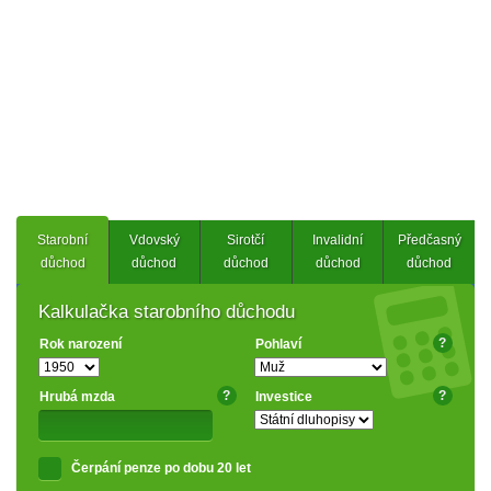
Starobní
Vdovský
Sirotčí
Invalidní
Předčasný
důchod
důchod
důchod
důchod
důchod
Kalkulačka starobního důchodu
?
Rok narození
Pohlaví
?
?
Hrubá mzda
Investice
Čerpání penze po dobu 20 let