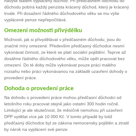
navýšit státem vyplácený důchod. Při předčasném odchodu do
důchodu pobírá každý penzista krácený důchod, který je krácený
trvale. Při dosažení řádného důchodového věku se mu výše
vyplácené penze nepřepočítává.
Omezení možnosti přivýdělku
Možnosti, jak si přivydělávat v předčasném důchodu, jsou do
značné míry omezené. Především předčasný důchodce nesmí
vykonávat činnost, ze které se platí sociální pojištění. Teprve až
dosáhne řádného důchodového věku, může opět pracovat bez
omezení. Do té doby může vykonávat pouze práci malého
rozsahu nebo práci vykonávanou na základě uzavření dohody o
provedení práce.
Dohoda o provedení práce
Na dohodu o provedení práce mohou předčasní důchodci od
letošního roku pracovat stejně jako ostatní 300 hodin ročně.
Limitující je ale skutečnost, že měsíčně nemohou při uzavření
DPP vydělat více jak 10 000 Kč. V tomto případě by totiž
předčasný důchodce byl ze zákona nemocensky pojištěn a ztratil
by nárok na vyplácení své penze.