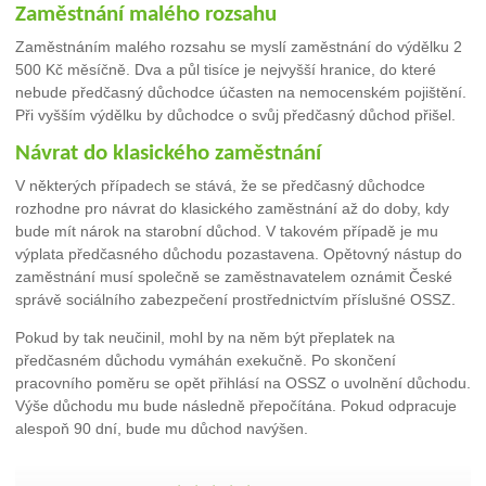
Zaměstnání malého rozsahu
Zaměstnáním malého rozsahu se myslí zaměstnání do výdělku 2
500 Kč měsíčně. Dva a půl tisíce je nejvyšší hranice, do které
nebude předčasný důchodce účasten na nemocenském pojištění.
Při vyšším výdělku by důchodce o svůj předčasný důchod přišel.
Návrat do klasického zaměstnání
V některých případech se stává, že se předčasný důchodce
rozhodne pro návrat do klasického zaměstnání až do doby, kdy
bude mít nárok na starobní důchod. V takovém případě je mu
výplata předčasného důchodu pozastavena. Opětovný nástup do
zaměstnání musí společně se zaměstnavatelem oznámit České
správě sociálního zabezpečení prostřednictvím příslušné OSSZ.
Pokud by tak neučinil, mohl by na něm být přeplatek na
předčasném důchodu vymáhán exekučně. Po skončení
pracovního poměru se opět přihlásí na OSSZ o uvolnění důchodu.
Výše důchodu mu bude následně přepočítána. Pokud odpracuje
alespoň 90 dní, bude mu důchod navýšen.