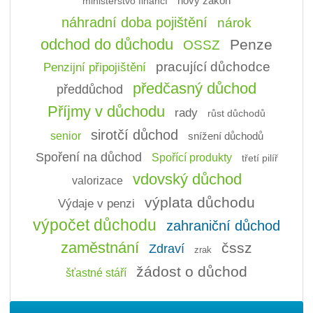
ministerstvo financí
nový zákon
náhradní doba pojištění
nárok
odchod do důchodu
Penze
OSSZ
pracující důchodce
Penzijní připojištění
předčasný důchod
předdůchod
Příjmy v důchodu
rady
růst důchodů
sirotčí důchod
senior
snížení důchodů
Spoření na důchod
Spořící produkty
třetí pilíř
vdovský důchod
valorizace
výplata důchodu
Výdaje v penzi
výpočet důchodu
zahraniční důchod
zaměstnání
čssz
Zdraví
zrak
žádost o důchod
šťastné stáří