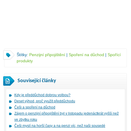
Štítky:
Penzijní připojištění
|
Spoření na důchod
|
Spořící
produkty
Související články
Kdy je předdůchod dobrou volbou?
Deset výhod, proč využít předdůchodu
Češi a spoření na důchod
Zájem o penzijní připojištění byl v listopadu jedenáctkrát vyšší než
ve zbytku roku
Češi myslí na horší časy a na penzi víc, než naši sousedé