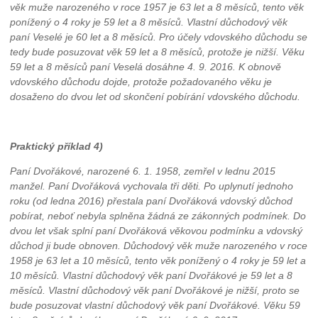
věk muže narozeného v roce 1957 je 63 let a 8 měsíců, tento věk
ponížený o 4 roky je 59 let a 8 měsíců. Vlastní důchodový věk
paní Veselé je 60 let a 8 měsíců. Pro účely vdovského důchodu se
tedy bude posuzovat věk 59 let a 8 měsíců, protože je nižší. Věku
59 let a 8 měsíců paní Veselá dosáhne 4. 9. 2016. K obnově
vdovského důchodu dojde, protože požadovaného věku je
dosaženo do dvou let od skončení pobírání vdovského důchodu.
Praktický příklad 4)
Paní Dvořákové, narozené 6. 1. 1958, zemřel v lednu 2015
manžel. Paní Dvořáková vychovala tři děti. Po uplynutí jednoho
roku (od ledna 2016) přestala paní Dvořáková vdovský důchod
pobírat, neboť nebyla splněna žádná ze zákonných podmínek. Do
dvou let však splní paní Dvořáková věkovou podmínku a vdovský
důchod ji bude obnoven. Důchodový věk muže narozeného v roce
1958 je 63 let a 10 měsíců, tento věk ponížený o 4 roky je 59 let a
10 měsíců. Vlastní důchodový věk paní Dvořákové je 59 let a 8
měsíců. Vlastní důchodový věk paní Dvořákové je nižší, proto se
bude posuzovat vlastní důchodový věk paní Dvořákové. Věku 59