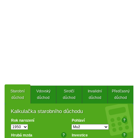
Starobní
Vdovský
Sirotčí
Invalidní
Předčasný
důchod
důchod
důchod
důchod
důchod
Kalkulačka starobního důchodu
?
Rok narození
Pohlaví
?
?
Hrubá mzda
Investice