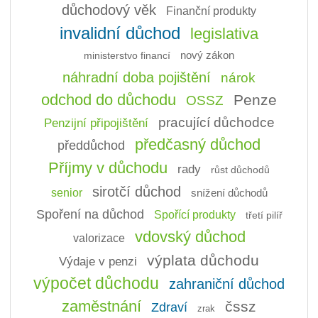
důchodový věk
Finanční produkty
invalidní důchod
legislativa
ministerstvo financí
nový zákon
náhradní doba pojištění
nárok
odchod do důchodu
Penze
OSSZ
pracující důchodce
Penzijní připojištění
předčasný důchod
předdůchod
Příjmy v důchodu
rady
růst důchodů
sirotčí důchod
senior
snížení důchodů
Spoření na důchod
Spořící produkty
třetí pilíř
vdovský důchod
valorizace
výplata důchodu
Výdaje v penzi
výpočet důchodu
zahraniční důchod
zaměstnání
čssz
Zdraví
zrak