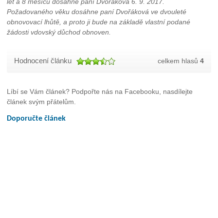
let a 8 měsíců dosáhne paní Dvořáková 6. 9. 2017.
Požadovaného věku dosáhne paní Dvořáková ve dvouleté
obnovovací lhůtě, a proto ji bude na základě vlastní podané
žádosti vdovský důchod obnoven.
Hodnocení článku
celkem hlasů
4
Líbí se Vám článek? Podpořte nás na Facebooku, nasdílejte
článek svým přátelům.
Doporučte článek