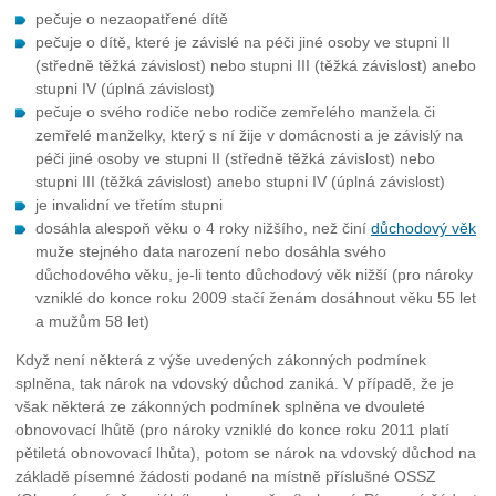
pečuje o nezaopatřené dítě
pečuje o dítě, které je závislé na péči jiné osoby ve stupni II
(středně těžká závislost) nebo stupni III (těžká závislost) anebo
stupni IV (úplná závislost)
pečuje o svého rodiče nebo rodiče zemřelého manžela či
zemřelé manželky, který s ní žije v domácnosti a je závislý na
péči jiné osoby ve stupni II (středně těžká závislost) nebo
stupni III (těžká závislost) anebo stupni IV (úplná závislost)
je invalidní ve třetím stupni
dosáhla alespoň věku o 4 roky nižšího, než činí
důchodový věk
muže stejného data narození nebo dosáhla svého
důchodového věku, je-li tento důchodový věk nižší (pro nároky
vzniklé do konce roku 2009 stačí ženám dosáhnout věku 55 let
a mužům 58 let)
Když není některá z výše uvedených zákonných podmínek
splněna, tak nárok na vdovský důchod zaniká. V případě, že je
však některá ze zákonných podmínek splněna ve dvouleté
obnovovací lhůtě (pro nároky vzniklé do konce roku 2011 platí
pětiletá obnovovací lhůta), potom se nárok na vdovský důchod na
základě písemné žádosti podané na místně příslušné OSSZ