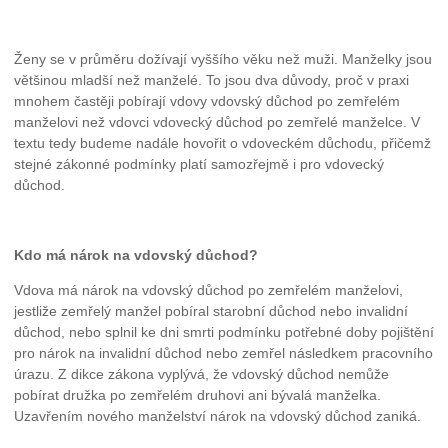
Ženy se v průměru dožívají vyššího věku než muži. Manželky jsou
většinou mladší než manželé. To jsou dva důvody, proč v praxi
mnohem častěji pobírají vdovy vdovský důchod po zemřelém
manželovi než vdovci vdovecký důchod po zemřelé manželce. V
textu tedy budeme nadále hovořit o vdoveckém důchodu, přičemž
stejné zákonné podmínky platí samozřejmě i pro vdovecký
důchod.
Kdo má nárok na vdovský důchod?
Vdova má nárok na vdovský důchod po zemřelém manželovi,
jestliže zemřelý manžel pobíral starobní důchod nebo invalidní
důchod, nebo splnil ke dni smrti podmínku potřebné doby pojištění
pro nárok na invalidní důchod nebo zemřel následkem pracovního
úrazu. Z dikce zákona vyplývá, že vdovský důchod nemůže
pobírat družka po zemřelém druhovi ani bývalá manželka.
Uzavřením nového manželství nárok na vdovský důchod zaniká.