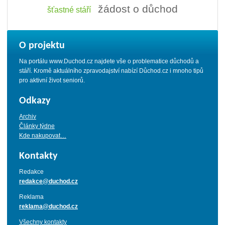
žádost o důchod
šťastné stáří
O projektu
Na portálu www.Duchod.cz najdete vše o problematice důchodů a
stáří. Kromě aktuálního zpravodajství nabízí Důchod.cz i mnoho tipů
pro aktivní život seniorů.
Odkazy
Archiv
Články týdne
Kde nakupovat…
Kontakty
Redakce
redakce@duchod.cz
Reklama
reklama@duchod.cz
Všechny kontakty