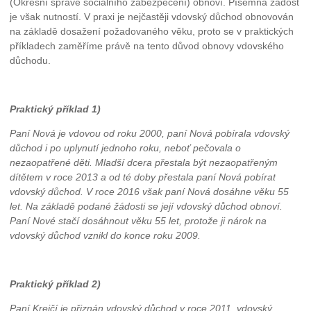
(Okresní správě sociálního zabezpečení) obnoví. Písemná žádost
je však nutností. V praxi je nejčastěji vdovský důchod obnovován
na základě dosažení požadovaného věku, proto se v praktických
příkladech zaměříme právě na tento důvod obnovy vdovského
důchodu.
Praktický příklad 1)
Paní Nová je vdovou od roku 2000, paní Nová pobírala vdovský
důchod i po uplynutí jednoho roku, neboť pečovala o
nezaopatřené děti. Mladší dcera přestala být nezaopatřeným
dítětem v roce 2013 a od té doby přestala paní Nová pobírat
vdovský důchod. V roce 2016 však paní Nová dosáhne věku 55
let. Na základě podané žádosti se její vdovský důchod obnoví.
Paní Nové stačí dosáhnout věku 55 let, protože ji nárok na
vdovský důchod vznikl do konce roku 2009.
Praktický příklad 2)
Paní Krejčí je přiznán vdovský důchod v roce 2011, vdovský