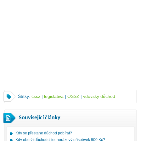
Štítky:
čssz
|
legislativa
|
OSSZ
|
vdovský důchod
Související články
Kdy se přestane důchod pobírat?
Kdy obdrží důchodci jednorázový příspěvek 900 Kč?