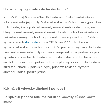
Co ovlivňuje výši vdovského důchodu?
Na měsíční výši vdovského důchodu nemá vliv životní situace
vdovy ani výše její mzdy. Výše vdovského důchodu se vypočítává
z důchodu, který pobíral zemřelý manžel nebo z důchodu, na
který by měl zemřelý manžel nárok. Každý důchod se skládá ze
základní výměry důchodu a procentní výměry důchodu. Základní
výměra všech
důchodů
v roce 2016 činí 2 440 Kč. Procentní
výměra vdovského důchodu činí 50 % procentní výměry důchodu
zemřelého manžela. Když vdova splňuje zákonné podmínky pro
výplatu vdovského důchodu i svého vlastního starobního nebo
invalidního důchodu, potom pobírá v plné výši vyšší z důchodů a
nižší z důchodů v poloviční výši, přičemž základní výměra
důchodu náleží pouze jednou.
Kdy náleží vdovský důchod i po roce?
Po uplynutí jednoho roku má nárok na vdovský důchod vdova,
která: