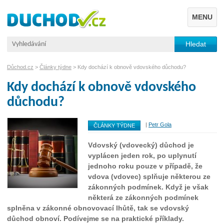
MENU
Důchod.cz
>
Články týdne
> Kdy dochází k obnově vdovského důchodu?
Kdy dochází k obnově vdovského
důchodu?
|
Petr Gola
ČLÁNKY TÝDNE
Vdovský (vdovecký) důchod je
vyplácen jeden rok, po uplynutí
jednoho roku pouze v případě, že
vdova (vdovec) splňuje některou ze
zákonných podmínek. Když je však
některá ze zákonných podmínek
splněna v zákonné obnovovací lhůtě, tak se vdovský
důchod obnoví. Podívejme se na praktické příklady.