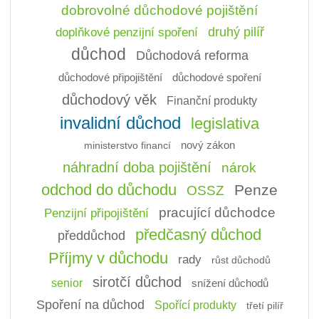
dobrovolné důchodové pojištění
doplňkové penzijní spoření
druhý pilíř
důchod
Důchodová reforma
důchodové připojištění
důchodové spoření
důchodový věk
Finanční produkty
invalidní důchod
legislativa
ministerstvo financí
nový zákon
náhradní doba pojištění
nárok
odchod do důchodu
Penze
OSSZ
pracující důchodce
Penzijní připojištění
předčasný důchod
předdůchod
Příjmy v důchodu
rady
růst důchodů
sirotčí důchod
senior
snížení důchodů
Spoření na důchod
Spořící produkty
třetí pilíř