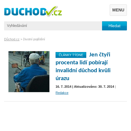
MENU
Důchod.cz
>
životní pojištění
Jen čtyři
ČLÁNKY TÝDNE
procenta lidí pobírají
invalidní důchod kvůli
úrazu
16. 7. 2014 | Aktualizováno: 30. 7. 2014
|
Redakce