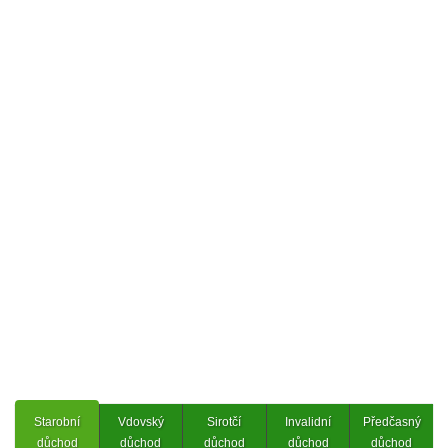
Starobní
Vdovský
Sirotčí
Invalidní
Předčasný
důchod
důchod
důchod
důchod
důchod