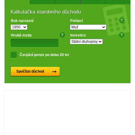
Kalkulačka starobního důchodu
?
Rok narození
Pohlaví
?
?
Hrubá mzda
Investice
Čerpání penze po dobu 20 let