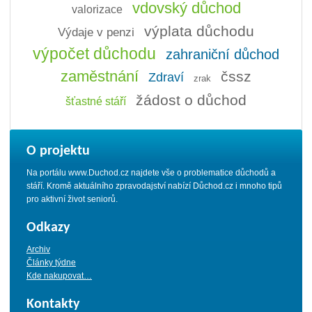
vdovský důchod
valorizace
výplata důchodu
Výdaje v penzi
výpočet důchodu
zahraniční důchod
zaměstnání
čssz
Zdraví
zrak
žádost o důchod
šťastné stáří
O projektu
Na portálu www.Duchod.cz najdete vše o problematice důchodů a
stáří. Kromě aktuálního zpravodajství nabízí Důchod.cz i mnoho tipů
pro aktivní život seniorů.
Odkazy
Archiv
Články týdne
Kde nakupovat…
Kontakty