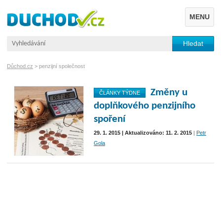
MENU
Důchod.cz
>
penzijní společnost
Změny u
ČLÁNKY TÝDNE
doplňkového penzijního
spoření
29. 1. 2015 | Aktualizováno: 11. 2. 2015
|
Petr
Gola