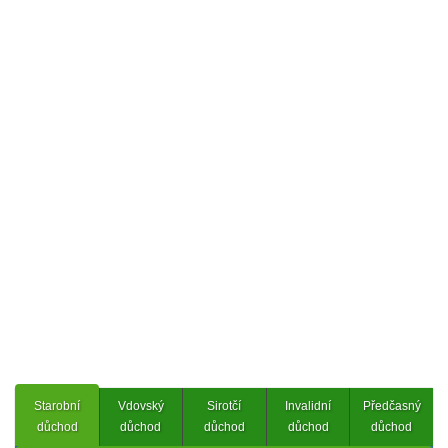
Starobní
Vdovský
Sirotčí
Invalidní
Předčasný
důchod
důchod
důchod
důchod
důchod