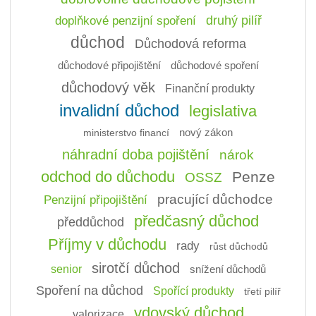
doplňkové penzijní spoření
druhý pilíř
důchod
Důchodová reforma
důchodové připojištění
důchodové spoření
důchodový věk
Finanční produkty
invalidní důchod
legislativa
ministerstvo financí
nový zákon
náhradní doba pojištění
nárok
odchod do důchodu
Penze
OSSZ
pracující důchodce
Penzijní připojištění
předčasný důchod
předdůchod
Příjmy v důchodu
rady
růst důchodů
sirotčí důchod
senior
snížení důchodů
Spoření na důchod
Spořící produkty
třetí pilíř
vdovský důchod
valorizace