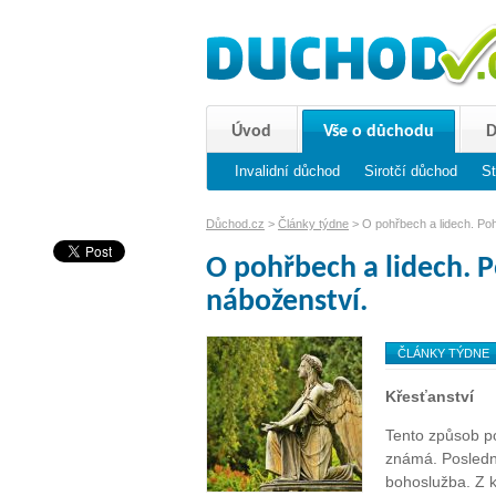
Úvod
Vše o důchodu
D
Invalidní důchod
Sirotčí důchod
St
Důchod.cz
>
Články týdne
> O pohřbech a lidech. Poh
O pohřbech a lidech. 
náboženství.
ČLÁNKY TÝDNE
Křesťanství
Tento způsob po
známá. Poslední
bohoslužba. Z k