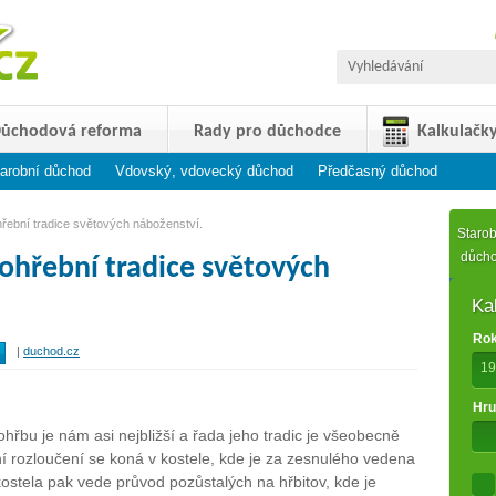
ůchodová reforma
Rady pro důchodce
Kalkulačk
arobní důchod
Vdovský, vdovecký důchod
Předčasný důchod
řební tradice světových náboženství.
Starob
důch
Pohřební tradice světových
Ka
Rok
|
duchod.cz
19
Hru
hřbu je nám asi nejbližší a řada jeho tradic je všeobecně
 rozloučení se koná v kostele, kde je za zesnulého vedena
ostela pak vede průvod pozůstalých na hřbitov, kde je