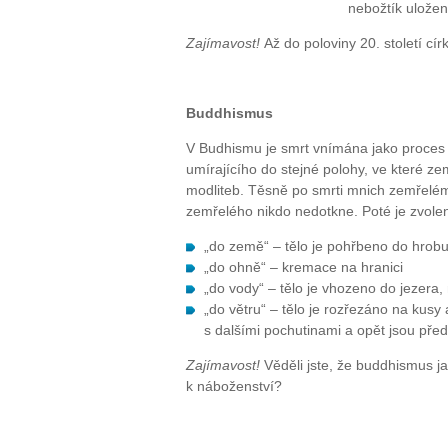
nebožtík uložen
Zajímavost!
Až do poloviny 20. století cí
Buddhismus
V Budhismu je smrt vnímána jako proces 
umírajícího do stejné polohy, ve které z
modliteb. Těsně po smrti mnich zemřelému
zemřelého nikdo nedotkne. Poté je zvole
„do země“ – tělo je pohřbeno do hrobu 
„do ohně“ – kremace na hranici
„do vody“ – tělo je vhozeno do jezera,
„do větru“ – tělo je rozřezáno na kusy
s dalšími pochutinami a opět jsou př
Zajímavost!
Věděli jste, že buddhismus j
k náboženství?