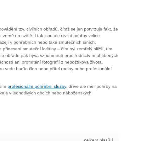
ovádění tzv. civilních obřadů, čímž se jen potvrzuje fakt, že
í země na světě. I tak jsou ale civilní pohřby velice
zejí v pohřebních nebo také smutečních síních.
přinesení smuteční květiny – čím byl zemřelý bližší, tím
ého obřadu pak bývá vzpomenutí prostřednictvím oblíbených
ností ani promítání fotografií z nebožtíkova života.
u vede buďto člen nebo přítel rodiny nebo profesionální
vším
profesionální pohřební služby
, dříve ale měli pohřby na
znikala v jednotlivých obcích nebo náboženských
celkem hlasů
1