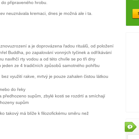
 do připraveného hrobu.
rkev neuznávala kremaci, dnes je možná ale i ta.
znovuzrození a je doprovázena řadou rituálů, od položení
emřel Buddha, po zapalování vonných tyčinek a odříkávání
 navlhčí rty vodou a od této chvíle se po tři dny
n jeden ze 4 tradičních způsobů samotného pohřbu
bez využití rakve, mrtvý je pouze zahalen čistou látkou
 nebo do řeky
 a předhozeno supům, zbylé kosti se rozdrtí a smíchají
edhozeny supům
ako takový má blíže k filozofickému směru než