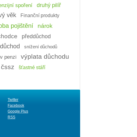
nzijní spoření
druhý pilíř
vý věk
Finanční produkty
ba pojištění
nárok
ůchodce
předdůchod
í důchod
snížení důchodů
výplata důchodu
v penzi
čssz
šťastné stáří
Twitter
Facebook
Google Plus
RSS