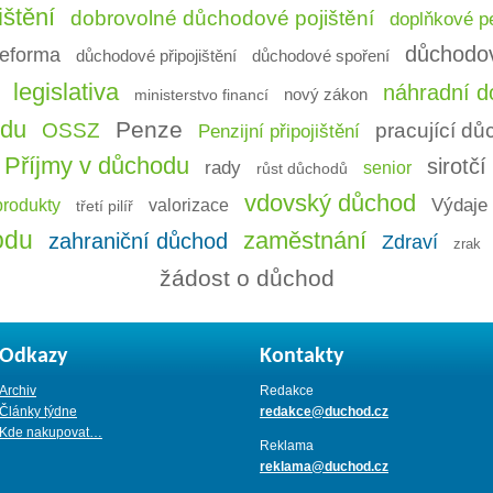
ištění
dobrovolné důchodové pojištění
doplňkové pe
důchodo
eforma
důchodové připojištění
důchodové spoření
legislativa
náhradní do
ministerstvo financí
nový zákon
odu
Penze
OSSZ
pracující d
Penzijní připojištění
Příjmy v důchodu
sirotč
rady
senior
růst důchodů
vdovský důchod
Výdaje 
produkty
valorizace
třetí pilíř
odu
zaměstnání
zahraniční důchod
Zdraví
zrak
žádost o důchod
Odkazy
Kontakty
Archiv
Redakce
Články týdne
redakce@duchod.cz
Kde nakupovat…
Reklama
reklama@duchod.cz