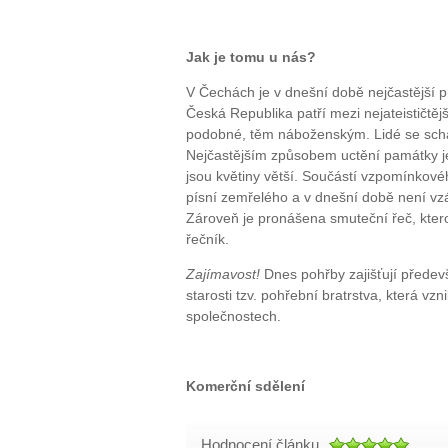
Jak je tomu u nás?
V Čechách je v dnešní době nejčastější pr
Česká Republika patří mezi nejateističtějš
podobné, těm náboženským. Lidé se schá
Nejčastějším způsobem uctění památky je 
jsou květiny větší. Součástí vzpomínkov
písní zemřelého a v dnešní době není vzác
Zároveň je pronášena smuteční řeč, ktero
řečník.
Zajímavost!
Dnes pohřby zajišťují přede
starosti tzv. pohřební bratrstva, která v
společnostech.
Komerční sdělení
Hodnocení článku