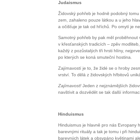
Judaismus
Židovský pohřeb je hodně podobný tomu k
zem, zahaleno pouze látkou a u jeho hlav
a očišťuje je tak od hříchů. Po omytí je n
Samotný pohřeb by pak měl proběhnout v
v křesťanských tradicích – zpěv modliteb
každý z pozůstalých tři hrsti hlíny, nejpr
po kterých se koná smuteční hostina.
Zajímavostí je to, že židé se o hroby zes
vrství. To dělá z židovských hřbitovů unik
Zajímavost!
Jeden z nejznámějších židovs
navštívit a dozvědět se tak další informac
Hinduismus
Hinduismus je hlavně pro nás Evropany ho
barevnými rituály a tak je tomu i při hin
barevných látek a obsypáno květinami ale 