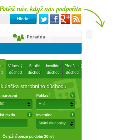
y
Poradna
ní
Vdovský
Sirotčí
Invalidní
Předčasný
od
důchod
důchod
důchod
důchod
lkulačka starobního důchodu
?
 narození
Pohlaví
50
Muž
?
?
bá mzda
Investice
Státní dluhopisy
Čerpání penze po dobu 20 let