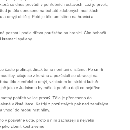
, která se dnes provádí v pohřebních ústavech, což je prvek,
 Odtud je tělo doneseno na bohatě zdobených nosítkách
 a omyjí obličej. Poté je tělo umístěno na hranici a
né poznat i podle dřeva použitého na hranici. Čím bohatší
ři kremaci spáleny.
e často prolínají. Jinak tomu není ani u islámu. Po smrti
dlitby, cituje se z koránu a pozůstalí se obracejí na
třeba tělo zemřelého omýt, vzhledem ke striktní kultuře
ně jako v Judaismu by mělo k pohřbu dojít co nejdříve.
amotný pohřeb velice prostý. Tělo je přeneseno do
alené v čisté látce. Každý z pozůstalých pak nad zemřelým
a vhodí do hrobu hrst hlíny.
o v posvátné úctě, proto s ním zacházejí s největší
e jako zlomit kost živému.