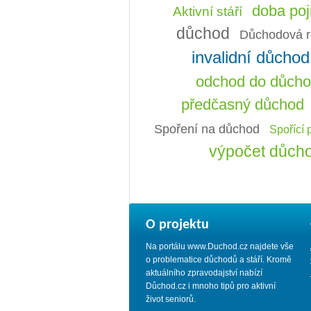
doba poj
Aktivní stáří
důchod
Důchodová r
invalidní důchod
odchod do důch
předčasný důchod
Spoření na důchod
Spořící 
výpočet důch
O projektu
Na portálu www.Duchod.cz najdete vše
o problematice důchodů a stáří. Kromě
aktuálního zpravodajství nabízí
Důchod.cz i mnoho tipů pro aktivní
život seniorů.