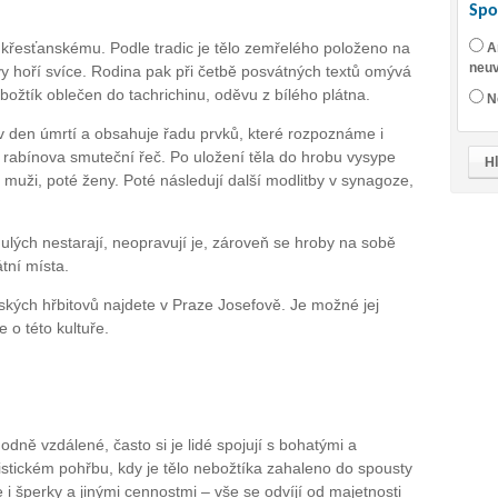
Spo
řesťanskému. Podle tradic je tělo zemřelého položeno na
A
neuv
y hoří svíce. Rodina pak při četbě posvátných textů omývá
ebožtík oblečen do tachrichinu, oděvu z bílého plátna.
N
 den úmrtí a obsahuje řadu prvků, které rozpoznáme i
, rabínova smuteční řeč. Po uložení těla do hrobu vysype
ve muži, poté ženy. Poté následují další modlitby v synagoze,
nulých nestarají, neopravují je, zároveň se hroby na sobě
átní místa.
kých hřbitovů najdete v Praze Josefově. Je možné jej
e o této kultuře.
dně vzdálené, často si je lidé spojují s bohatými a
duistickém pohřbu, kdy je tělo nebožtíka zahaleno do spousty
i šperky a jinými cennostmi – vše se odvíjí od majetnosti