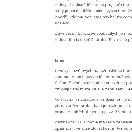
rodiny. Tradičně tělo musí projít očistou
který je asi nejbližší našim zvyklostem.
k vodě, kde mu pozůstalí navlhčí rty vodou
spáleno.
Zajímavost!
Bohatství pozůstalých je mož
rodina, tím luxusnější druhy dřeva jsou p
Islám
U velkých světových náboženství se tradic
jsou nad nebožtíkovým tělem pronášeny mo
Alláha. Stejně jako v judaismu i zde je po
omývají vždy muže muži a ženu ženy. Stej
Ve srovnání například s hinduismem je s
připraveného hrobu, kam je uloženou zab
pronese pohřební modlitbu, tzv. dženázu 
Zajímavost!
Muslimové mají tělo zemřeléh
opatrností, věří, že zlomit kost mrtvému j